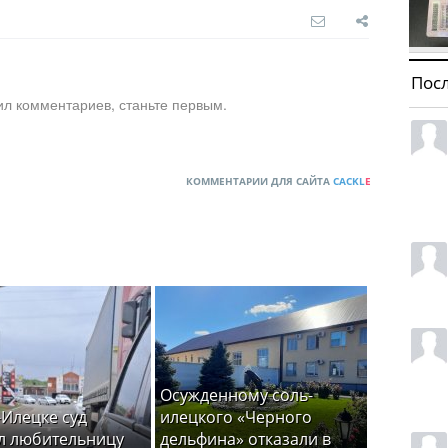
Пос
ил комментариев, станьте первым.
КОММЕНТАРИИ ДЛЯ САЙТА
CACKL
E
Осужденному соль-
-Илецке суд
илецкого «Черного
л любительницу
дельфина» отказали в