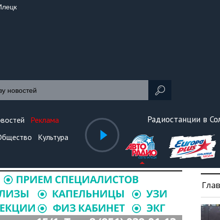
Илецк
Радиостанции в С
овостей
Реклама
Общество
Культура
Гла