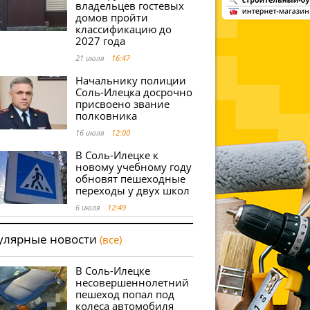
владельцев гостевых
домов пройти
классификацию до
2027 года
21 июля
16:47
Начальнику полиции
Соль-Илецка досрочно
присвоено звание
полковника
16 июля
12:00
В Соль-Илецке к
новому учебному году
обновят пешеходные
переходы у двух школ
6 июля
12:49
улярные новости
(все)
В Соль-Илецке
несовершеннолетний
пешеход попал под
колеса автомобиля