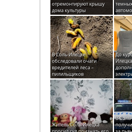
отремонтируют крышу
темных
дома культуры
автом
В Соль-Илецке
До кур
обследовали очаги
Илецка
вредителей леса –
допол
пилильщиков
электр
В Соль
Житель Соль-Илецка
получи
просил суд признать его
за пья