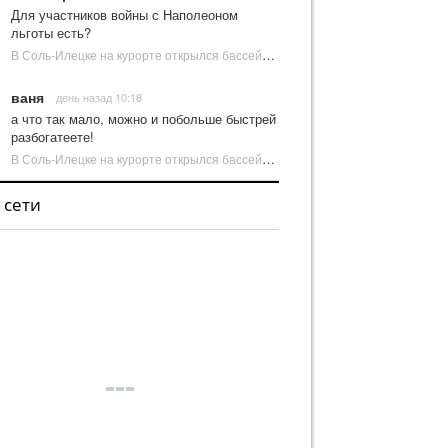
Для участников войны с Наполеоном
льготы есть?
В Соль-Илецке на курорте открылся бассейн с пресной водой | Новости Соль-Илецка
ваня
день назад 10:18
а что так мало, можно и побольше быстрей
разбогатеете!
В Соль-Илецке на курорте открылся бассейн с пресной водой | Новости Соль-Илецка
 сети