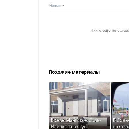
Новые
Никто ещё не остав
Похожие материалы
В селе Маякское Соль-
В Соль
Илецкого округа
наказа