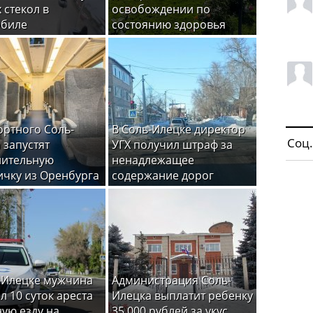
 стекол в
освобождении по
обиле
состоянию здоровья
ортного Соль-
В Соль-Илецке директор
Соц.
 запустят
УГХ получил штраф за
нительную
ненадлежащее
ичку из Оренбурга
содержание дорог
-Илецке мужчина
Администрация Соль-
л 10 суток ареста
Илецка выплатит ребенку
ную езду на
35 000 рублей за укус