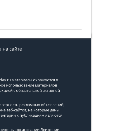
 на сайте
tday.ru
материалы охраняются в
юбое использование материалов
дакцией с обязательной активной
стоверность рекламных объявлений,
ние веб-сайтов, на которые даны
ментарии к публикациям являются
апрещены организации Движение