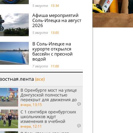
5 августа
15:34
Афиша мероприятий
Соль-Илецка на август
2026
5 августа
13:05
В Соль-Илецке на
курорте открылся
бассейн с пресной
водой
7 августа
11:00
востная лента
(все)
В Оренбурге мост на улице
Донгузской полностью
перекрыт для движения до
утра 10 августа
вчера, 13:15
С 1 сентября оренбургских
школьников ждут
изменения в учебной
программе
вчера, 12:11