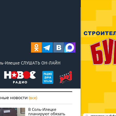
оль-Илецке СЛУШАТЬ ОН-ЛАЙН
вные новости
(все)
В Соль-Илецке
планируют обязать