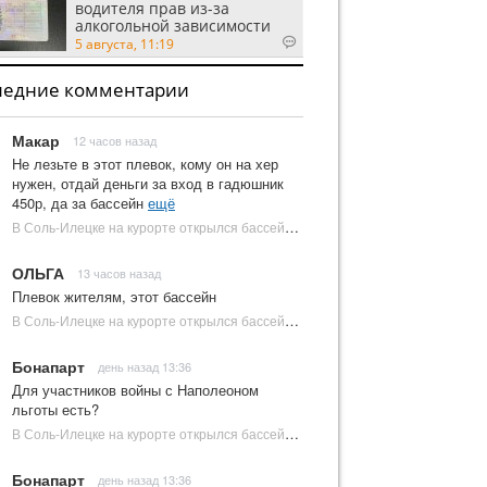
водителя прав из-за
алкогольной зависимости
5 августа, 11:19
ледние комментарии
Макар
12 часов назад
Не лезьте в этот плевок, кому он на хер
нужен, отдай деньги за вход в гадюшник
450р, да за бассейн
ещё
В Соль-Илецке на курорте открылся бассейн с пресной водой | Новости Соль-Илецка
ОЛЬГА
13 часов назад
Плевок жителям, этот бассейн
В Соль-Илецке на курорте открылся бассейн с пресной водой | Новости Соль-Илецка
Бонапарт
день назад 13:36
Для участников войны с Наполеоном
льготы есть?
В Соль-Илецке на курорте открылся бассейн с пресной водой | Новости Соль-Илецка
Бонапарт
день назад 13:36