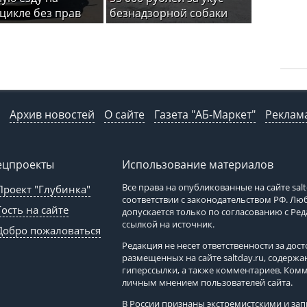
цикле без прав
безнадзорной собаки
Архив новостей
О сайте
Газета "АБ-Маркет"
Реклама
ецпроекты
Использование материалов
Все права на опубликованные на сайте
sal
Проект "Глубинка"
соответствии с законодательством РФ. Л
Гость на сайте
допускается только по согласованию с Ре
ссылкой на источник.
Добро пожаловаться
Редакция не несет ответственности за до
размещенных на сайте
saltday.ru
, содержа
гиперссылки, а также комментариев. Ком
личным мнением пользователей сайта.
В России признаны экстремистскими и з