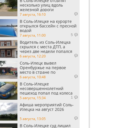
В Соль-Илецке отсыпят
несколько улиц вдоль
железной дороги
7 августа, 16:10
В Соль-Илецке на курорте
открылся бассейн с пресной
водой
7 августа, 11:00
5
Водитель из Соль-Илецка
скрылся с места ДТП, а
через две недели попался
пьяным
6 августа, 12:20
Соль-Илецк вывел
Оренбуржье на первое
место в стране по
выращиванию арбузов
6 августа, 10:48
В Соль-Илецке
несовершеннолетний
пешеход попал под колеса
автомобиля
5 августа, 15:34
1
Афиша мероприятий Соль-
Илецка на август 2026
5 августа, 13:05
В Соль-Илецке суд лишил