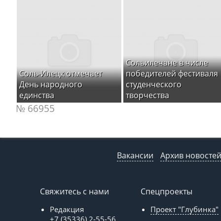
Сольилечане в числе
Соль-Илецк отмечает
победителей фестиваля
День народного
студенческого
единства
творчества
№ 66955
Вакансии
Архив новосте
Свяжитесь с нами
Спецпроекты
Редакция
Проект "Глубинка"
+7 (35336) 2-55-56