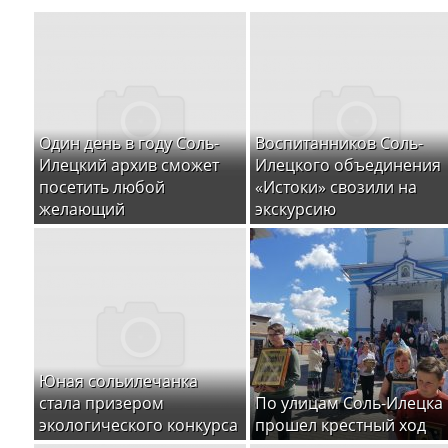
Один день в году Соль-
Воспитанников Соль-
Илецкий архив сможет
Илецкого объединения
посетить любой
«Истоки» свозили на
желающий
экскурсию
Юная сольилечанка
стала призером
По улицам Соль-Илецка
экологического конкурса
прошел крестный ход