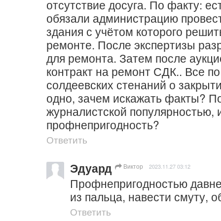
отсутствие досуга. По факту: ес
обязали администрацию провест
здания с учётом которого решить
ремонте. После экспертизы раз
для ремонта. Затем после аукци
контракт на ремонт СДК.. Все по
солдеевских стенаний о закрыти
одно, зачем искажать факты? По
журналистской популярностью, и
профнепригодность?
Ответить
Эдуард
Виктор
2023.11.27 03:12
Профнепригодностью давнен
из пальца, навести смуту, о
Ответить