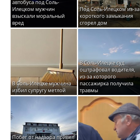
автобуса под Соль-
Илецком мужчин
Под Соль-Илецком из-за
взыскали моральный
короткого замыкания
вред
сгорел дом
В Соль-Илецке суд
оштрафовал водителя,
из-за которого
В Соль-Илецке мужчина
пассажирка получила
избил супругу метлой
травмы
Побег от надзора привел