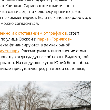
утат Каиржан Сариев тоже отметил пост
чка означает, что человеку нравится). Что
не комментируют. Если не качество работ, а, к
т можно согласиться.
енно и с отставанием от графиков
, стоит
е по улице Орской и
парке «Горняков»
ъекта финансируются в рамках одной
ачен парк
. Рассматривать выполнение стоит
новать, когда сдадут все объекты. Видимо, той
ернатор. На следующее утро Юрий Берг собрал
о лицам присутствующих, разговор состоялся,