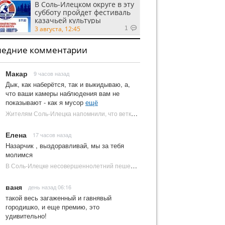
В Соль-Илецком округе в эту
субботу пройдет фестиваль
казачьей культуры
3 августа, 12:45
1
ледние комментарии
Макар
9 часов назад
Дык, как наберётся, так и выкидываю, а,
что ваши камеры наблюдения вам не
показывают - как я мусор
ещё
Жителям Соль-Илецка напомнили, что ветки от деревьев нельзя оставлять на площадках ТКО | Новости Соль-Илецка
Елена
17 часов назад
Назарчик , выздоравливай, мы за тебя
молимся
В Соль-Илецке несовершеннолетний пешеход попал под колеса автомобиля | Новости Соль-Илецка
ваня
день назад 06:16
такой весь загаженный и гавнявый
городишко, и еще премию, это
удивительно!