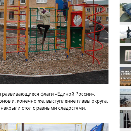
 развивающиеся флаги «Единой России»,
онов и, конечно же, выступление главы округа.
 накрыли стол с разными сладостями,