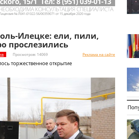
оль-Илецке: ели, пили,
ро прослезились
ив
Просмотров: 14069
Реклама на сайте
лось торжественное открытие
Поп