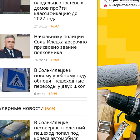
владельцев гостевых
домов пройти
классификацию до
2027 года
21 июля
16:47
Начальнику полиции
Соль-Илецка досрочно
присвоено звание
полковника
16 июля
12:00
В Соль-Илецке к
новому учебному году
обновят пешеходные
переходы у двух школ
6 июля
12:49
улярные новости
(все)
В Соль-Илецке
несовершеннолетний
пешеход попал под
колеса автомобиля