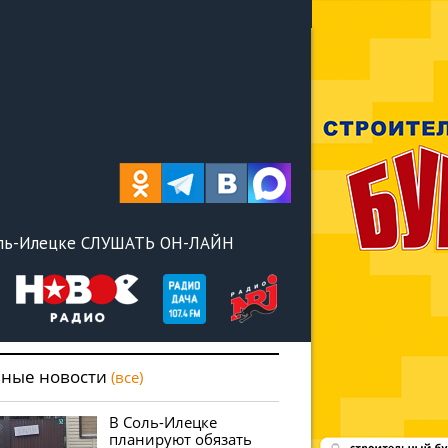
оль-Илецке СЛУШАТЬ ОН-ЛАЙН
вные новости
(все)
В Соль-Илецке
планируют обязать