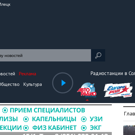
Илецк
Радиостанции в С
овостей
Реклама
Общество
Культура
Гла