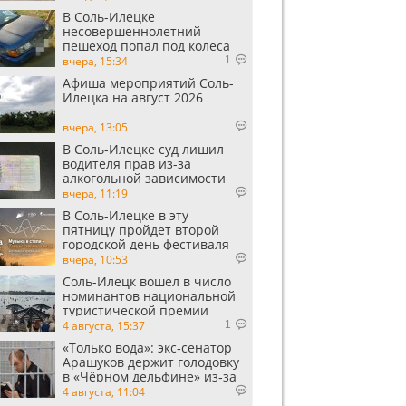
В Соль-Илецке
несовершеннолетний
пешеход попал под колеса
автомобиля
вчера, 15:34
1
Афиша мероприятий Соль-
Илецка на август 2026
вчера, 13:05
В Соль-Илецке суд лишил
водителя прав из-за
алкогольной зависимости
вчера, 11:19
В Соль-Илецке в эту
пятницу пройдет второй
городской день фестиваля
«Музыка в степи»
вчера, 10:53
Соль-Илецк вошел в число
номинантов национальной
туристической премии
Russian Traveler Awards
4 августа, 15:37
1
«Только вода»: экс‑сенатор
Арашуков держит голодовку
в «Чёрном дельфине» из‑за
духоты на рабочем месте
4 августа, 11:04