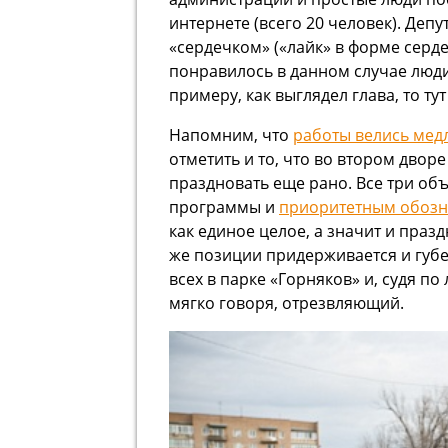
интернете (всего 20 человек). Деп
«сердечком» («лайк» в форме серде
понравилось в данном случае люди 
примеру, как выглядел глава, то ту
Напомним, что
работы велись медл
отметить и то, что во втором двор
праздновать еще рано. Все три об
программы и
приоритетным обозн
как единое целое, а значит и празд
же позиции придерживается и губ
всех в парке «Горняков» и, судя п
мягко говоря, отрезвляющий.