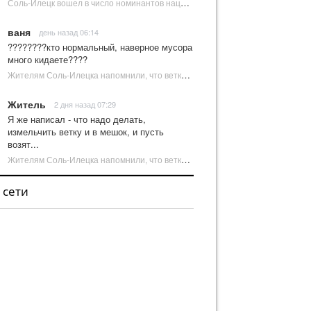
Соль-Илецк вошел в число номинантов национальной туристической премии Russian Traveler Awards | Новости Соль-Илецка
ваня
день назад 06:14
????????кто нормальный, наверное мусора
много кидаете????
Жителям Соль-Илецка напомнили, что ветки от деревьев нельзя оставлять на площадках ТКО | Новости Соль-Илецка
Житель
2 дня назад 07:29
Я же написал - что надо делать,
измельчить ветку и в мешок, и пусть
возят...
Жителям Соль-Илецка напомнили, что ветки от деревьев нельзя оставлять на площадках ТКО | Новости Соль-Илецка
 сети