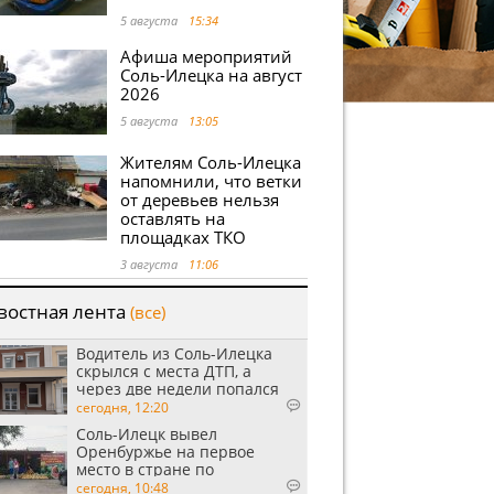
5 августа
15:34
Афиша мероприятий
Соль-Илецка на август
2026
5 августа
13:05
Жителям Соль-Илецка
напомнили, что ветки
от деревьев нельзя
оставлять на
площадках ТКО
3 августа
11:06
востная лента
(все)
Водитель из Соль-Илецка
скрылся с места ДТП, а
через две недели попался
пьяным
сегодня, 12:20
Соль-Илецк вывел
Оренбуржье на первое
место в стране по
выращиванию арбузов
сегодня, 10:48