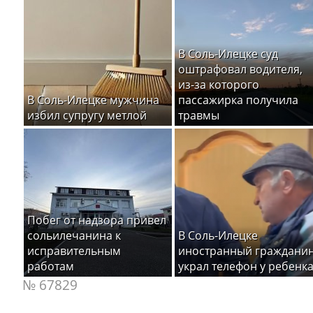
В Соль-Илецке суд
оштрафовал водителя,
из-за которого
В Соль-Илецке мужчина
пассажирка получила
избил супругу метлой
травмы
Побег от надзора привел
сольилечанина к
В Соль-Илецке
исправительным
иностранный граждани
работам
украл телефон у ребенк
№ 67829