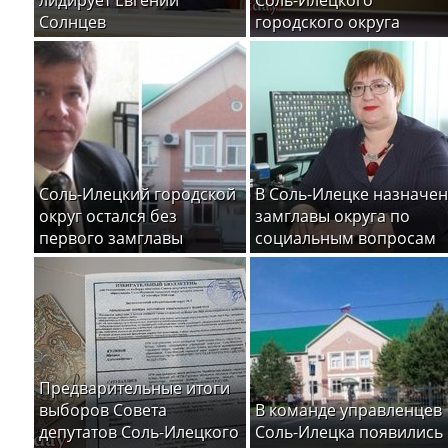
лидирует Евгений
Соль-Илецкого
Солнцев
городского округа
Соль-Илецкий городской
В Соль-Илецке назначен
округ остался без
замглавы округа по
первого замглавы
социальным вопросам
Предварительные итоги
выборов Совета
В команде управленцев
депутатов Соль-Илецкого
Соль-Илецка появились