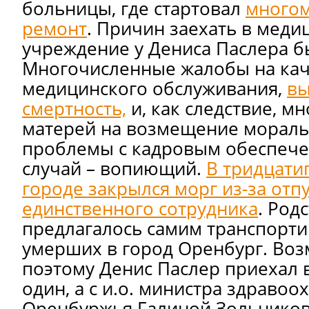
больницы, где стартовал
много
ремонт
. Причин заехать в меди
учреждение у Дениса Паслера б
Многочисленные жалобы на кач
медицинского обслуживания,
вы
смертность,
и, как следствие, м
матерей на возмещение мораль
проблемы с кадровым обеспече
случай – вопиющий.
В тридцати
городе закрылся морг из-за отп
единственного сотрудника
. Род
предлагалось самим транспорти
умерших в город Оренбург. Во
поэтому Денис Паслер приехал 
один, а с и.о. министра здравоо
Оренбуржья Галиной Зольниково