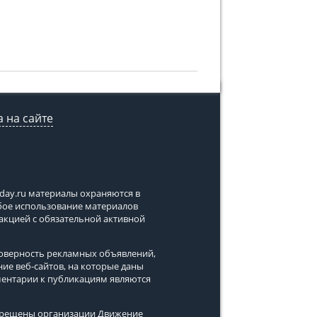
 на сайте
tday.ru
материалы охраняются в
юбое использование материалов
дакцией с обязательной активной
стоверность рекламных объявлений,
ние веб-сайтов, на которые даны
ментарии к публикациям являются
апрещены организации Движение