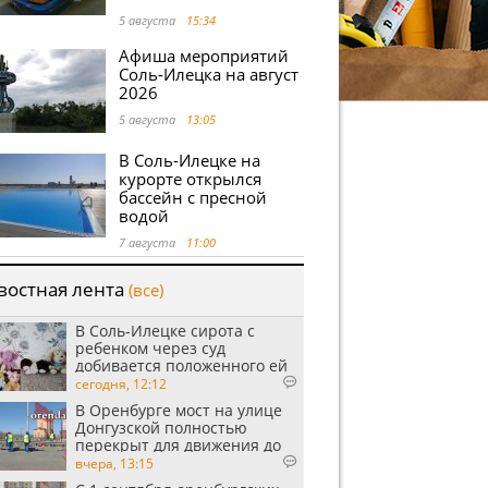
5 августа
15:34
Афиша мероприятий
Соль-Илецка на август
2026
5 августа
13:05
В Соль-Илецке на
курорте открылся
бассейн с пресной
водой
7 августа
11:00
востная лента
(все)
В Соль-Илецке сирота с
ребенком через суд
добивается положенного ей
жилья
сегодня, 12:12
В Оренбурге мост на улице
Донгузской полностью
перекрыт для движения до
утра 10 августа
вчера, 13:15