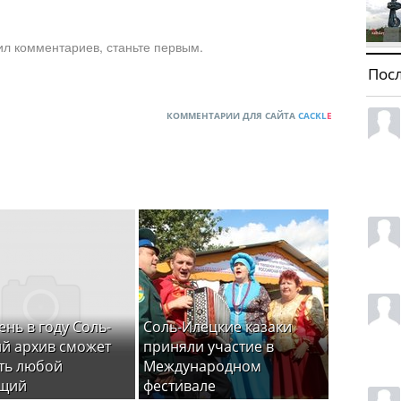
ил комментариев, станьте первым.
Пос
КОММЕНТАРИИ ДЛЯ САЙТА
CACKL
E
ень в году Соль-
Соль-Илецкие казаки
й архив сможет
приняли участие в
ть любой
Международном
щий
фестивале