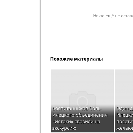
Никто ещё не остав
Похожие материалы
Воспитанников Соль-
Один д
Илецкого объединения
Илецки
«Истоки» свозили на
посети
экскурсию
желаю