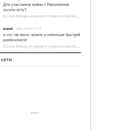
Для участников войны с Наполеоном
льготы есть?
В Соль-Илецке на курорте открылся бассейн с пресной водой | Новости Соль-Илецка
ваня
день назад 10:18
а что так мало, можно и побольше быстрей
разбогатеете!
В Соль-Илецке на курорте открылся бассейн с пресной водой | Новости Соль-Илецка
 сети