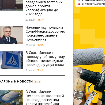
владельцев гостевых
домов пройти
классификацию до
2027 года
21 июля
16:47
Начальнику полиции
Соль-Илецка досрочно
присвоено звание
полковника
16 июля
12:00
В Соль-Илецке к
новому учебному году
обновят пешеходные
переходы у двух школ
6 июля
12:49
улярные новости
(все)
В Соль-Илецке
несовершеннолетний
пешеход попал под
колеса автомобиля