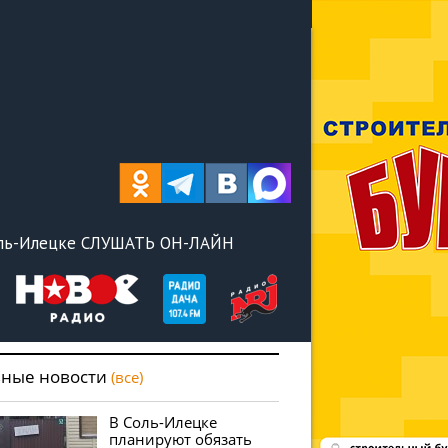
оль-Илецке СЛУШАТЬ ОН-ЛАЙН
вные новости
(все)
В Соль-Илецке
планируют обязать