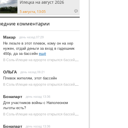
Илецка на август 2026
5 августа, 13:05
ледние комментарии
Макар
день назад 07:29
Не лезьте в этот плевок, кому он на хер
нужен, отдай деньги за вход в гадюшник
450р, да за бассейн
ещё
В Соль-Илецке на курорте открылся бассейн с пресной водой | Новости Соль-Илецка
ОЛЬГА
день назад 06:21
Плевок жителям, этот бассейн
В Соль-Илецке на курорте открылся бассейн с пресной водой | Новости Соль-Илецка
Бонапарт
день назад 13:36
Для участников войны с Наполеоном
льготы есть?
В Соль-Илецке на курорте открылся бассейн с пресной водой | Новости Соль-Илецка
Бонапарт
день назад 13:36