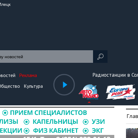
Илецк
Радиостанции в С
овостей
Реклама
Общество
Культура
Гла