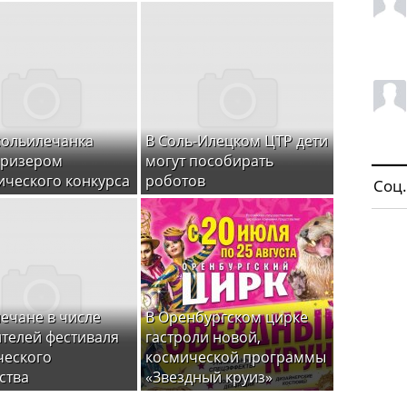
сольилечанка
В Соль-Илецком ЦТР дети
призером
могут пособирать
ического конкурса
роботов
Соц.
ечане в числе
В Оренбургском цирке
телей фестиваля
гастроли новой,
ческого
космической программы
ства
«Звездный круиз»