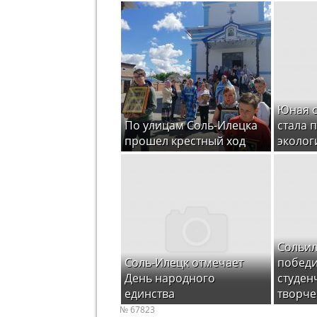
Юная 
По улицам Соль-Илецка
стала 
прошел крестный ход
эколог
Сольил
Соль-Илецк отмечает
победи
День народного
студен
единства
творче
№ 67823