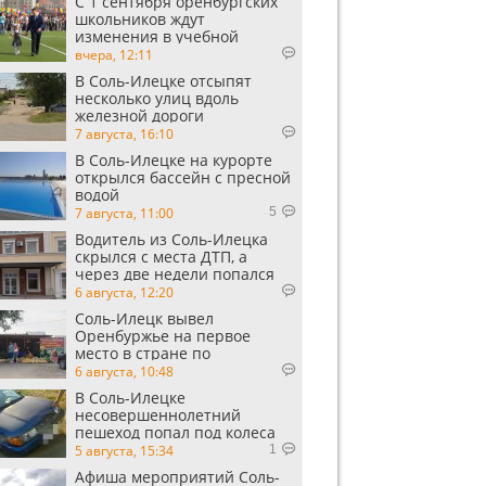
С 1 сентября оренбургских
школьников ждут
изменения в учебной
программе
вчера, 12:11
В Соль-Илецке отсыпят
несколько улиц вдоль
железной дороги
7 августа, 16:10
В Соль-Илецке на курорте
открылся бассейн с пресной
водой
7 августа, 11:00
5
Водитель из Соль-Илецка
скрылся с места ДТП, а
через две недели попался
пьяным
6 августа, 12:20
Соль-Илецк вывел
Оренбуржье на первое
место в стране по
выращиванию арбузов
6 августа, 10:48
В Соль-Илецке
несовершеннолетний
пешеход попал под колеса
автомобиля
5 августа, 15:34
1
Афиша мероприятий Соль-