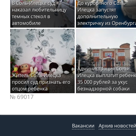
В Соль-Илецке суд
До курортного Соль-
наказал любительницу
Илецка запустят
темных стекол в
дополнительную
автомобиле
электричку из Оренбург
Администрация Соль-
Житель Соль-Илецка
Илецка выплатит ребен
просил суд признать его
35 000 рублей за укус
отцом ребенка
безнадзорной собаки
№ 69017
Вакансии
Архив новосте