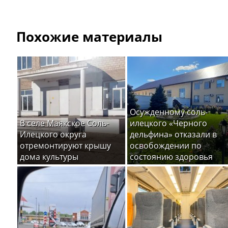
Похожие материалы
Осужденному соль-
В селе Маякское Соль-
илецкого «Черного
Илецкого округа
дельфина» отказали в
отремонтируют крышу
освобождении по
дома культуры
состоянию здоровья