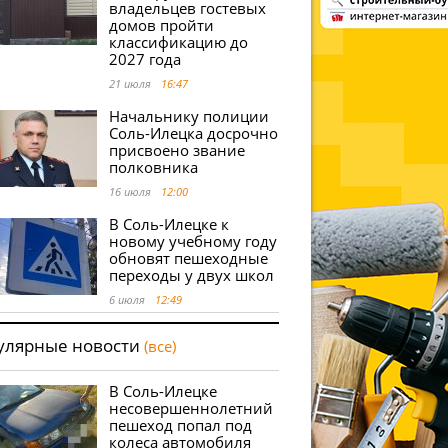
владельцев гостевых
домов пройти
классификацию до
2027 года
21 июля
16:47
Начальнику полиции
Соль-Илецка досрочно
присвоено звание
полковника
16 июля
12:00
В Соль-Илецке к
новому учебному году
обновят пешеходные
переходы у двух школ
6 июля
12:49
улярные новости
(все)
В Соль-Илецке
несовершеннолетний
пешеход попал под
колеса автомобиля