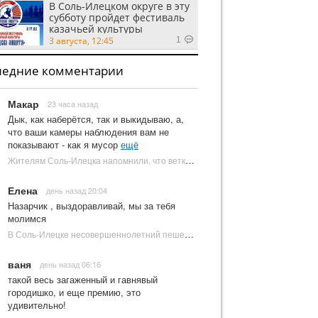
В Соль-Илецком округе в эту
субботу пройдет фестиваль
казачьей культуры
3 августа, 12:45
1
ледние комментарии
Макар
23 часа назад
Дык, как наберётся, так и выкидываю, а,
что ваши камеры наблюдения вам не
показывают - как я мусор
ещё
Жителям Соль-Илецка напомнили, что ветки от деревьев нельзя оставлять на площадках ТКО | Новости Соль-Илецка
Елена
день назад 20:04
Назарчик , выздоравливай, мы за тебя
молимся
В Соль-Илецке несовершеннолетний пешеход попал под колеса автомобиля | Новости Соль-Илецка
ваня
день назад 06:16
такой весь загаженный и гавнявый
городишко, и еще премию, это
удивительно!