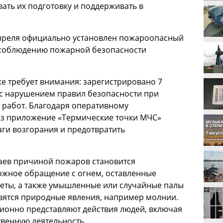
ать их подготовку и поддерживать в
преля официально установлен пожароопасный
к соблюдению пожарной безопасности
же требует внимания: зарегистрировано 7
с нарушением правил безопасности при
 работ. Благодаря оперативному
з приложение «Термические точки МЧС»
ги возгорания и предотвратить
аев причиной пожаров становится
рожное обращение с огнем, оставленные
реты, а также умышленные или случайные палы
овятся природные явления, например молнии.
ионно представляют действия людей, включая
твенную деятельность.