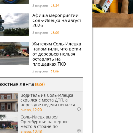
5 августа
15:34
Афиша мероприятий
Соль-Илецка на август
2026
5 августа
13:05
Жителям Соль-Илецка
напомнили, что ветки
от деревьев нельзя
оставлять на
площадках ТКО
3 августа
11:06
востная лента
(все)
Водитель из Соль-Илецка
скрылся с места ДТП, а
через две недели попался
пьяным
вчера, 12:20
Соль-Илецк вывел
Оренбуржье на первое
место в стране по
выращиванию арбузов
вчера, 10:48