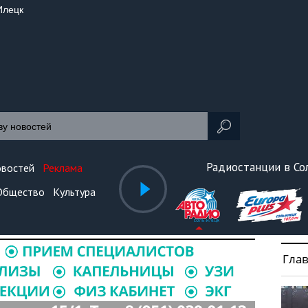
Илецк
Радиостанции в С
овостей
Реклама
Общество
Культура
Гла