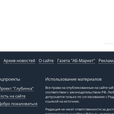
Архив новостей
О сайте
Газета "АБ-Маркет"
Реклама
ецпроекты
Использование материалов
Все права на опубликованные на сайте
sal
Проект "Глубинка"
соответствии с законодательством РФ. Л
Гость на сайте
допускается только по согласованию с Ре
ссылкой на источник.
Добро пожаловаться
Редакция не несет ответственности за до
размещенных на сайте
saltday.ru
, содержа