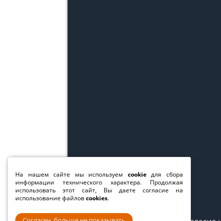
На нашем сайте мы используем
cookie
для сбора
информации технического характера. Продолжая
использовать этот сайт, Вы даете согласие на
использование файлов
cookies
.
Согласен, больше не показывать