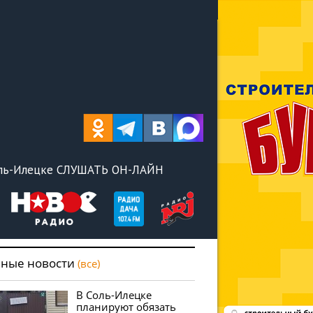
оль-Илецке СЛУШАТЬ ОН-ЛАЙН
вные новости
(все)
В Соль-Илецке
планируют обязать