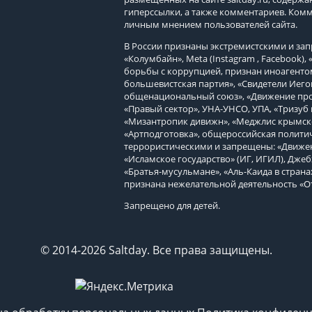
гиперссылки, а также комментариев. Ком
личным мнением пользователей сайта.
В России признаны экстремистскими и з
«Колумбайн», Meta (Instagram , Facebook)
борьбы с коррупцией, признан иноагенто
большевистская партия», «Свидетели Иего
общенациональный союз», «Движение про
«Правый сектор», УНА-УНСО, УПА, «Тризуб 
«Мизантропик дивижн», «Меджлис крымско
«Артподготовка», общероссийская политич
террористическими и запрещены: «Движен
«Исламское государство» (ИГ, ИГИЛ), Джеб
«Братья-мусульмане», «Аль-Каида в страна
признана нежелательной деятельность «О
Запрещено для детей.
© 2014-2026 Saltday. Все права защищены.