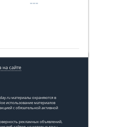
 на сайте
tday.ru
материалы охраняются в
юбое использование материалов
дакцией с обязательной активной
стоверность рекламных объявлений,
ние веб-сайтов, на которые даны