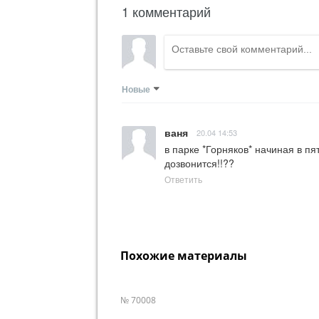
1 комментарий
Новые
ваня
20.04 14:53
в парке *Горняков* начиная в пя
дозвонится!!??
Ответить
Похожие материалы
№ 70008