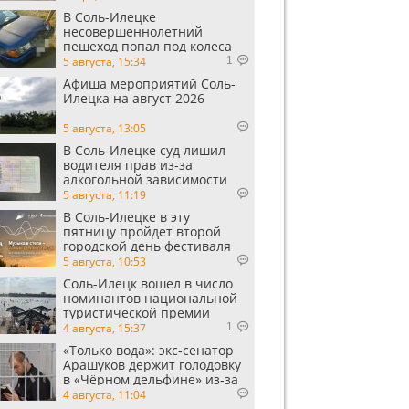
В Соль-Илецке
несовершеннолетний
пешеход попал под колеса
автомобиля
5 августа, 15:34
1
Афиша мероприятий Соль-
Илецка на август 2026
5 августа, 13:05
В Соль-Илецке суд лишил
водителя прав из-за
алкогольной зависимости
5 августа, 11:19
В Соль-Илецке в эту
пятницу пройдет второй
городской день фестиваля
«Музыка в степи»
5 августа, 10:53
Соль-Илецк вошел в число
номинантов национальной
туристической премии
Russian Traveler Awards
4 августа, 15:37
1
«Только вода»: экс‑сенатор
Арашуков держит голодовку
в «Чёрном дельфине» из‑за
духоты на рабочем месте
4 августа, 11:04