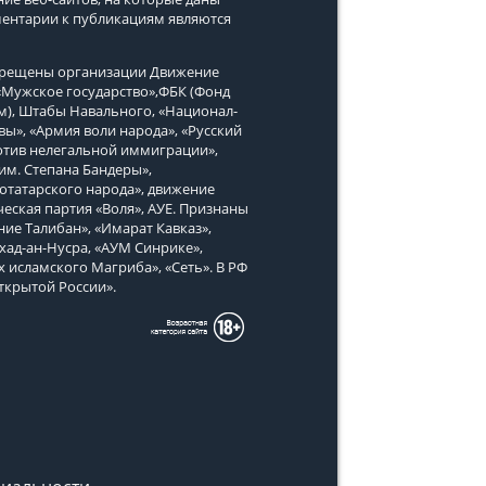
ментарии к публикациям являются
апрещены организации Движение
, «Мужское государство»,ФБК (Фонд
м), Штабы Навального, «Национал-
вы», «Армия воли народа», «Русский
тив нелегальной иммиграции»,
им. Степана Бандеры»,
татарского народа», движение
еская партия «Воля», АУЕ. Признаны
ие Талибан», «Имарат Кавказ»,
хад-ан-Нусра, «АУМ Синрике»,
х исламского Магриба», «Сеть». В РФ
ткрытой России».