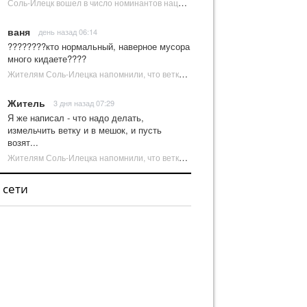
Соль-Илецк вошел в число номинантов национальной туристической премии Russian Traveler Awards | Новости Соль-Илецка
ваня
день назад 06:14
????????кто нормальный, наверное мусора
много кидаете????
Жителям Соль-Илецка напомнили, что ветки от деревьев нельзя оставлять на площадках ТКО | Новости Соль-Илецка
Житель
3 дня назад 07:29
Я же написал - что надо делать,
измельчить ветку и в мешок, и пусть
возят...
Жителям Соль-Илецка напомнили, что ветки от деревьев нельзя оставлять на площадках ТКО | Новости Соль-Илецка
 сети