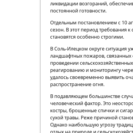
ликвидации возгораний, обеспечив
постоянной готовности.
Отдельным постановлением с 10 а
сезон. В этот период требования 
становятся особенно строгими.
В Соль-Илецком округе ситуация у
ландшафтных пожаров, связанных 
проведении сельскохозяйственных
реагированию и мониторингу чере
удалось своевременно выявить оча
распространение огня.
В подавляющем большинстве случ
человеческий фактор. Это неосто
костры, брошенные спички и сига
сухой травы. Реже причиной стан
Однако наибольшую угрозу традиц
отдых на природе и сельскохозяйс