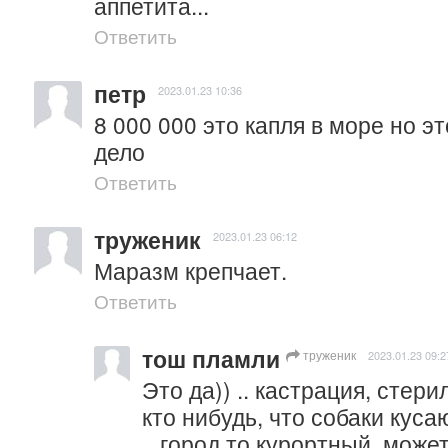
аппетита...
Ответить
петр
2023.01.23 10:36
8 000 000 это капля в море но эт
дело
Ответить
труженик
2023.01.23 06:12
Маразм крепчает.
Ответить
тош пламли
труженик
2023.01.23 09:2
Это да)) .. кастрация, стери
кто нибудь, что собаки кусаю
.. город то курортный, может