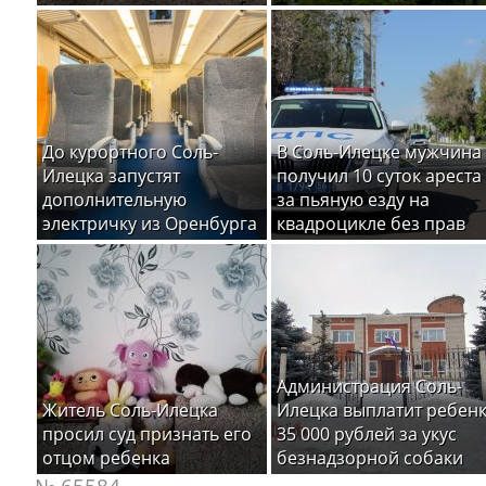
До курортного Соль-
В Соль-Илецке мужчина
Илецка запустят
получил 10 суток ареста
дополнительную
за пьяную езду на
электричку из Оренбурга
квадроцикле без прав
Администрация Соль-
Житель Соль-Илецка
Илецка выплатит ребен
просил суд признать его
35 000 рублей за укус
отцом ребенка
безнадзорной собаки