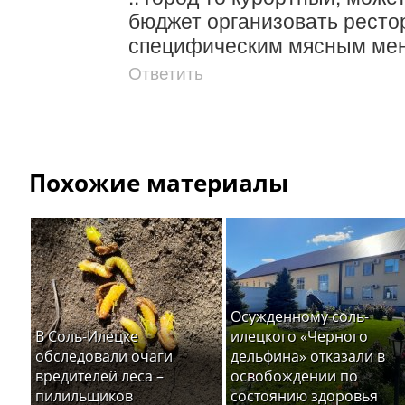
бюджет организовать рестор
специфическим мясным мен
Ответить
Похожие материалы
Осужденному соль-
В Соль-Илецке
илецкого «Черного
обследовали очаги
дельфина» отказали в
вредителей леса –
освобождении по
пилильщиков
состоянию здоровья