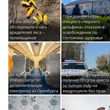
Осужденному соль-
В Соль-Илецке
илецкого «Черного
обследовали очаги
дельфина» отказали в
вредителей леса –
освобождении по
пилильщиков
состоянию здоровья
До курортного Соль-
В Соль-Илецке мужчина
Илецка запустят
получил 10 суток ареста
дополнительную
за пьяную езду на
электричку из Оренбурга
квадроцикле без прав