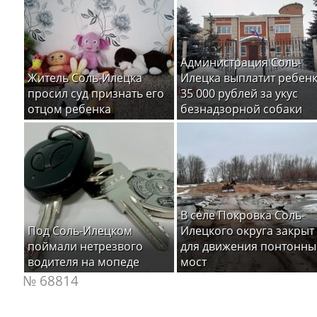
Администрация Соль-
Житель Соль-Илецка
Илецка выплатит ребен
просил суд признать его
35 000 рублей за укус
отцом ребенка
безнадзорной собаки
В селе Покровка Соль-
Под Соль-Илецком
Илецкого округа закрыт
поймали нетрезвого
для движения понтонны
водителя на мопеде
мост
№ 68814