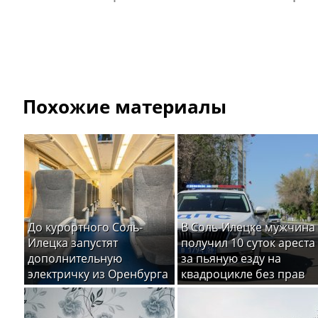
Похожие материалы
До курортного Соль-
В Соль-Илецке мужчина
Илецка запустят
получил 10 суток ареста
дополнительную
за пьяную езду на
электричку из Оренбурга
квадроцикле без прав