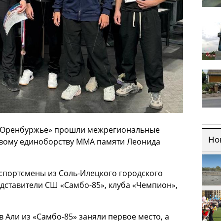
КК «Оренбуржье» прошли межрегиональные
Но
вому единоборству ММА памяти Леонида
спортсмены из Соль-Илецкого городского
едставители СШ «Самбо-85», клуба «Чемпион»,
 Али из «Самбо-85» заняли первое место, а