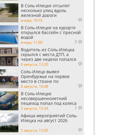
В Соль-Илецке отсыпят
несколько улиц вдоль
железной дороги
вчера, 16:10
В Соль-Илецке на курорте
открылся бассейн с пресной
водой
вчера, 11:00
5
Водитель из Соль-Илецка
скрылся с места ДТП, а
через две недели попался
пьяным
6 августа, 12:20
Соль-Илецк вывел
Оренбуржье на первое
место в стране по
выращиванию арбузов
6 августа, 10:48
В Соль-Илецке
несовершеннолетний
пешеход попал под колеса
автомобиля
5 августа, 15:34
1
Афиша мероприятий Соль-
Илецка на август 2026
5 августа, 13:05