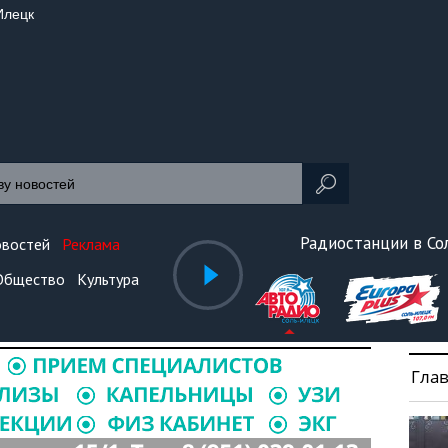
Илецк
Радиостанции в С
овостей
Реклама
Общество
Культура
Гла