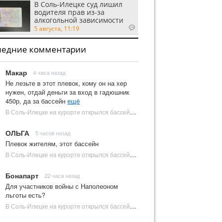
В Соль-Илецке суд лишил
водителя прав из-за
алкогольной зависимости
5 августа, 11:19
ледние комментарии
Макар
4 часа назад
Не лезьте в этот плевок, кому он на хер
нужен, отдай деньги за вход в гадюшник
450р, да за бассейн
ещё
В Соль-Илецке на курорте открылся бассейн с пресной водой | Новости Соль-Илецка
ОЛЬГА
5 часов назад
Плевок жителям, этот бассейн
В Соль-Илецке на курорте открылся бассейн с пресной водой | Новости Соль-Илецка
Бонапарт
22 часа назад
Для участников войны с Наполеоном
льготы есть?
В Соль-Илецке на курорте открылся бассейн с пресной водой | Новости Соль-Илецка