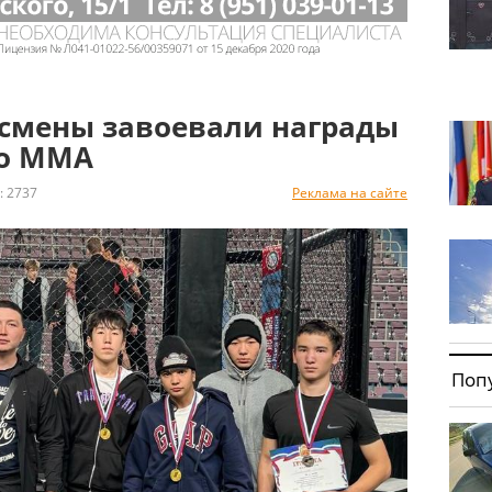
тсмены завоевали награды
по ММА
 2737
Реклама на сайте
Поп