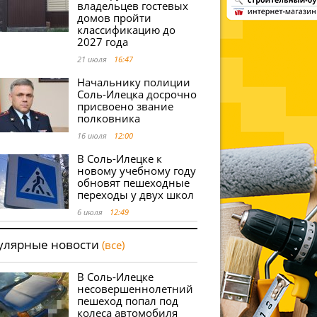
владельцев гостевых
домов пройти
классификацию до
2027 года
21 июля
16:47
Начальнику полиции
Соль-Илецка досрочно
присвоено звание
полковника
16 июля
12:00
В Соль-Илецке к
новому учебному году
обновят пешеходные
переходы у двух школ
6 июля
12:49
улярные новости
(все)
В Соль-Илецке
несовершеннолетний
пешеход попал под
колеса автомобиля