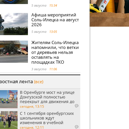
5 августа
15:34
Афиша мероприятий
Соль-Илецка на август
2026
5 августа
13:05
Жителям Соль-Илецка
напомнили, что ветки
от деревьев нельзя
оставлять на
площадках ТКО
3 августа
11:06
востная лента
(все)
В Оренбурге мост на улице
Донгузской полностью
перекрыт для движения до
утра 10 августа
сегодня, 13:15
С 1 сентября оренбургских
школьников ждут
изменения в учебной
программе
сегодня, 12:11