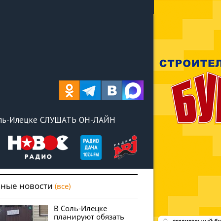
оль-Илецке СЛУШАТЬ ОН-ЛАЙН
вные новости
(все)
В Соль-Илецке
планируют обязать