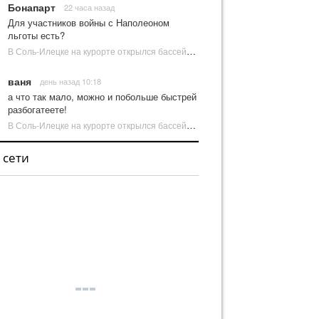
Бонапарт
22 часа назад
Для участников войны с Наполеоном
льготы есть?
В Соль-Илецке на курорте открылся бассейн с пресной водой | Новости Соль-Илецка
ваня
день назад 10:18
а что так мало, можно и побольше быстрей
разбогатеете!
В Соль-Илецке на курорте открылся бассейн с пресной водой | Новости Соль-Илецка
 сети