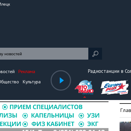
Илецк
Радиостанции в С
овостей
Реклама
Общество
Культура
Гла