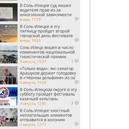
В Соль-Илецке суд лишил
водителя прав из-за
алкогольной зависимости
вчера, 11:19
В Соль-Илецке в эту
пятницу пройдет второй
городской день фестиваля
«Музыка в степи»
вчера, 10:53
Соль-Илецк вошел в число
номинантов национальной
туристической премии
Russian Traveler Awards
4 августа, 15:37
1
«Только вода»: экс‑сенатор
Арашуков держит голодовку
в «Чёрном дельфине» из‑за
духоты на рабочем месте
4 августа, 11:04
В Соль-Илецком округе в эту
субботу пройдет фестиваль
казачьей культуры
3 августа, 12:45
1
В Соль-Илецке злостный
неплательщик алиментов
отправится в колонию
строгого режима
3 августа, 12:17