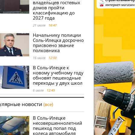
владельцев гостевых
домов пройти
классификацию до
2027 года
21 июля
16:47
Начальнику полиции
Соль-Илецка досрочно
присвоено звание
полковника
16 июля
12:00
В Соль-Илецке к
новому учебному году
обновят пешеходные
переходы у двух школ
6 июля
12:49
улярные новости
(все)
В Соль-Илецке
несовершеннолетний
пешеход попал под
колеса автомобиля