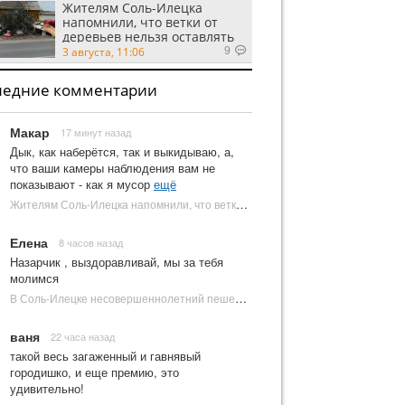
Жителям Соль-Илецка
напомнили, что ветки от
деревьев нельзя оставлять
на площадках ТКО
3 августа, 11:06
9
ледние комментарии
Макар
17 минут назад
Дык, как наберётся, так и выкидываю, а,
что ваши камеры наблюдения вам не
показывают - как я мусор
ещё
Жителям Соль-Илецка напомнили, что ветки от деревьев нельзя оставлять на площадках ТКО | Новости Соль-Илецка
Елена
8 часов назад
Назарчик , выздоравливай, мы за тебя
молимся
В Соль-Илецке несовершеннолетний пешеход попал под колеса автомобиля | Новости Соль-Илецка
ваня
22 часа назад
такой весь загаженный и гавнявый
городишко, и еще премию, это
удивительно!