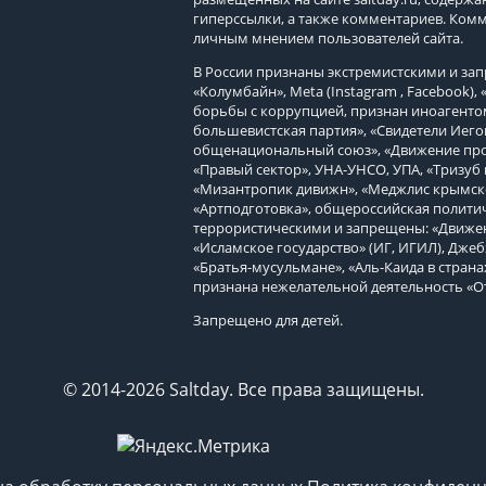
гиперссылки, а также комментариев. Ком
личным мнением пользователей сайта.
В России признаны экстремистскими и з
«Колумбайн», Meta (Instagram , Facebook)
борьбы с коррупцией, признан иноагенто
большевистская партия», «Свидетели Иего
общенациональный союз», «Движение про
«Правый сектор», УНА-УНСО, УПА, «Тризуб 
«Мизантропик дивижн», «Меджлис крымско
«Артподготовка», общероссийская политич
террористическими и запрещены: «Движен
«Исламское государство» (ИГ, ИГИЛ), Джеб
«Братья-мусульмане», «Аль-Каида в страна
признана нежелательной деятельность «О
Запрещено для детей.
© 2014-2026 Saltday. Все права защищены.