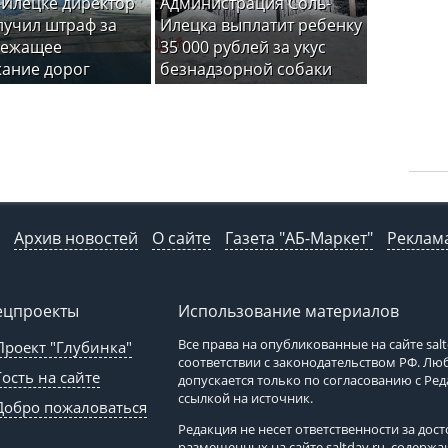
-Илецке директор
Администрация Соль-
лучил штраф за
Илецка выплатит ребенку
лежащее
35 000 рублей за укус
ание дорог
безнадзорной собаки
Архив новостей
О сайте
Газета "АБ-Маркет"
Реклама
ецпроекты
Использование материалов
Все права на опубликованные на сайте
sal
Проект "Глубинка"
соответствии с законодательством РФ. Л
Гость на сайте
допускается только по согласованию с Ре
ссылкой на источник.
Добро пожаловаться
Редакция не несет ответственности за до
размещенных на сайте
saltday.ru
, содержа