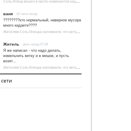
Соль-Илецк вошел в число номинантов национальной туристической премии Russian Traveler Awards | Новости Соль-Илецка
ваня
22 часа назад
????????кто нормальный, наверное мусора
много кидаете????
Жителям Соль-Илецка напомнили, что ветки от деревьев нельзя оставлять на площадках ТКО | Новости Соль-Илецка
Житель
день назад 07:29
Я же написал - что надо делать,
измельчить ветку и в мешок, и пусть
возят...
Жителям Соль-Илецка напомнили, что ветки от деревьев нельзя оставлять на площадках ТКО | Новости Соль-Илецка
 сети