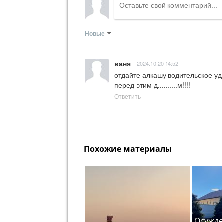
Новые
ваня
2024.10.20 14:52
отдайте алкашу водительское уд
перед этим д..........м!!!!
Ответить
Похожие материалы
Осужде