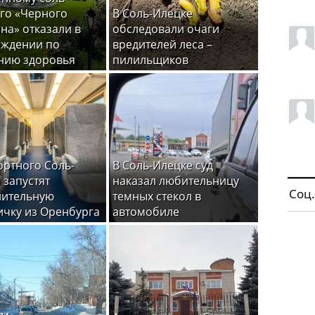
го «Черного
В Соль-Илецке
на» отказали в
обследовали очаги
ождении по
вредителей леса –
нию здоровья
пилильщиков
ортного Соль-
В Соль-Илецке суд
 запустят
наказал любительницу
Соц.
нительную
темных стекол в
ичку из Оренбурга
автомобиле