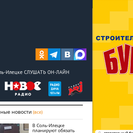
оль-Илецке СЛУШАТЬ ОН-ЛАЙН
вные новости
(все)
В Соль-Илецке
планируют обязать