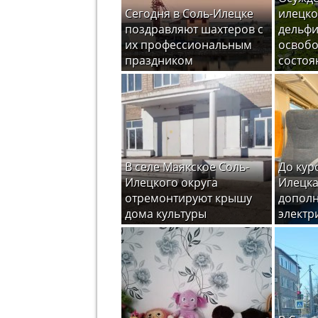
Сегодня в Соль-Илецке
илецко
поздравляют шахтеров с
дельфи
их профессиональным
освоб
праздником
состоя
В селе Маякское Соль-
До кур
Илецкого округа
Илецка
отремонтируют крышу
допол
дома культуры
электр