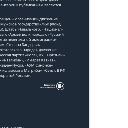
ментарии к публикациям являются
апрещены организации Движение
, «Мужское государство»,ФБК (Фонд
м), Штабы Навального, «Национал-
вы», «Армия воли народа», «Русский
тив нелегальной иммиграции»,
им. Степана Бандеры»,
татарского народа», движение
еская партия «Воля», АУЕ. Признаны
ие Талибан», «Имарат Кавказ»,
хад-ан-Нусра, «АУМ Синрике»,
х исламского Магриба», «Сеть». В РФ
ткрытой России».