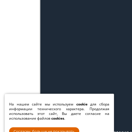
На нашем сайте мы используем
cookie
для сбора
информации технического характера. Продолжая
использовать этот сайт, Вы даете согласие на
использование файлов
cookies
.
Согласен, больше не показывать