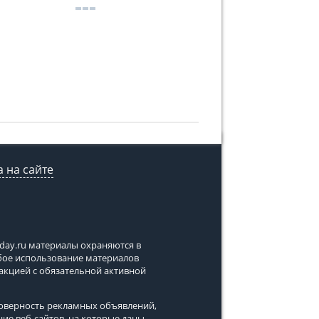
 на сайте
tday.ru
материалы охраняются в
юбое использование материалов
дакцией с обязательной активной
стоверность рекламных объявлений,
ние веб-сайтов, на которые даны