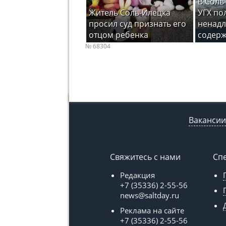
В Соль
Житель Соль-Илецка
УГХ по
просил суд признать его
ненад
отцом ребенка
содерж
№ 68304
Вакансии
Свяжитесь с нами
Сп
Редакция
+7 (35336) 2-55-56
news@saltday.ru
Реклама на сайте
+7 (35336) 2-55-56