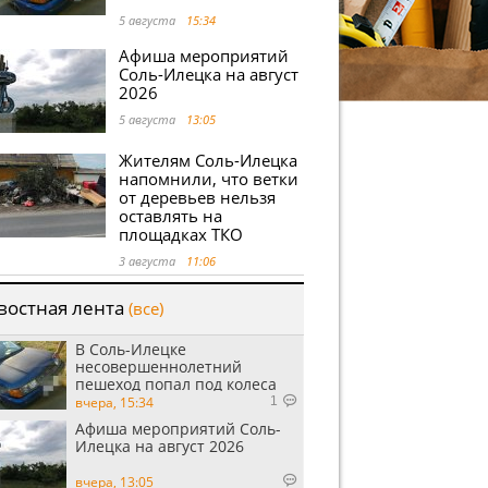
5 августа
15:34
Афиша мероприятий
Соль-Илецка на август
2026
5 августа
13:05
Жителям Соль-Илецка
напомнили, что ветки
от деревьев нельзя
оставлять на
площадках ТКО
3 августа
11:06
востная лента
(все)
В Соль-Илецке
несовершеннолетний
пешеход попал под колеса
автомобиля
вчера, 15:34
1
Афиша мероприятий Соль-
Илецка на август 2026
вчера, 13:05