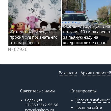
В Соль-Илецке мужчина
Житель Соль-Илецка
получил 10 суток ареста
просил суд признать его
за пьяную езду на
отцом ребенка
квадроцикле без прав
№ 67926
Вакансии
Архив новосте
Свяжитесь с нами
Спецпроекты
Редакция
Проект "Глубинка"
+7 (35336) 2-55-56
Гость на сайте
news@saltday.ru