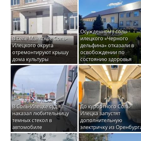
Осужденному соль-
В селе Маякское Соль-
илецкого «Черного
Илецкого округа
дельфина» отказали в
отремонтируют крышу
освобождении по
дома культуры
состоянию здоровья
В Соль-Илецке суд
До курортного Соль-
наказал любительницу
Илецка запустят
темных стекол в
дополнительную
автомобиле
электричку из Оренбург