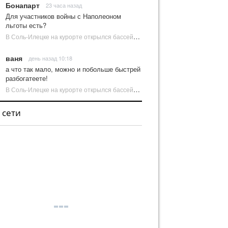
Бонапарт
23 часа назад
Для участников войны с Наполеоном
льготы есть?
В Соль-Илецке на курорте открылся бассейн с пресной водой | Новости Соль-Илецка
ваня
день назад 10:18
а что так мало, можно и побольше быстрей
разбогатеете!
В Соль-Илецке на курорте открылся бассейн с пресной водой | Новости Соль-Илецка
 сети