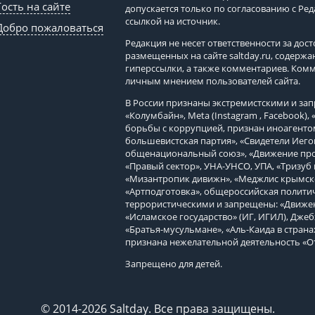
Гость на сайте
допускается только по согласованию с Ре
ссылкой на источник.
Добро пожаловаться
Редакция не несет ответственности за до
размещенных на сайте
saltday.ru
, содержа
гиперссылки, а также комментариев. Ком
личным мнением пользователей сайта.
В России признаны экстремистскими и з
«Колумбайн», Meta (Instagram , Facebook)
борьбы с коррупцией, признан иноагенто
большевистская партия», «Свидетели Иего
общенациональный союз», «Движение про
«Правый сектор», УНА-УНСО, УПА, «Тризуб 
«Мизантропик дивижн», «Меджлис крымско
«Артподготовка», общероссийская политич
террористическими и запрещены: «Движен
«Исламское государство» (ИГ, ИГИЛ), Джеб
«Братья-мусульмане», «Аль-Каида в страна
признана нежелательной деятельность «О
Запрещено для детей.
© 2014-2026 Saltday. Все права защищены.