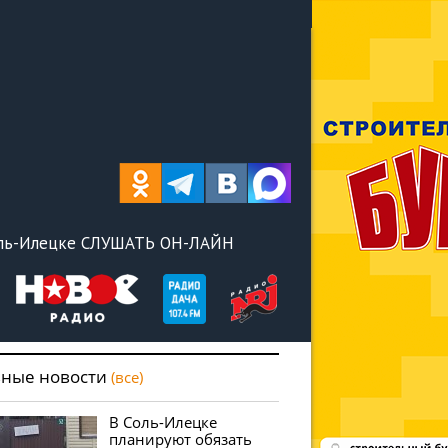
оль-Илецке СЛУШАТЬ ОН-ЛАЙН
вные новости
(все)
В Соль-Илецке
планируют обязать