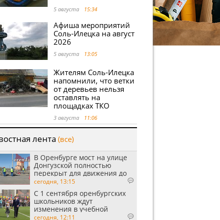
5 августа
15:34
Афиша мероприятий
Соль-Илецка на август
2026
5 августа
13:05
Жителям Соль-Илецка
напомнили, что ветки
от деревьев нельзя
оставлять на
площадках ТКО
3 августа
11:06
востная лента
(все)
В Оренбурге мост на улице
Донгузской полностью
перекрыт для движения до
утра 10 августа
сегодня, 13:15
С 1 сентября оренбургских
школьников ждут
изменения в учебной
программе
сегодня, 12:11