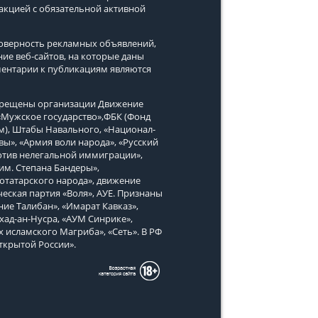
дакцией с обязательной активной
стоверность рекламных объявлений,
ние веб-сайтов, на которые даны
ментарии к публикациям являются
апрещены организации Движение
, «Мужское государство»,ФБК (Фонд
м), Штабы Навального, «Национал-
вы», «Армия воли народа», «Русский
тив нелегальной иммиграции»,
им. Степана Бандеры»,
татарского народа», движение
еская партия «Воля», АУЕ. Признаны
ие Талибан», «Имарат Кавказ»,
хад-ан-Нусра, «АУМ Синрике»,
х исламского Магриба», «Сеть». В РФ
ткрытой России».