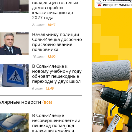
владельцев гостевых
домов пройти
классификацию до
2027 года
21 июля
16:47
Начальнику полиции
Соль-Илецка досрочно
присвоено звание
полковника
16 июля
12:00
В Соль-Илецке к
новому учебному году
обновят пешеходные
переходы у двух школ
6 июля
12:49
улярные новости
(все)
В Соль-Илецке
несовершеннолетний
пешеход попал под
колеса автомобиля