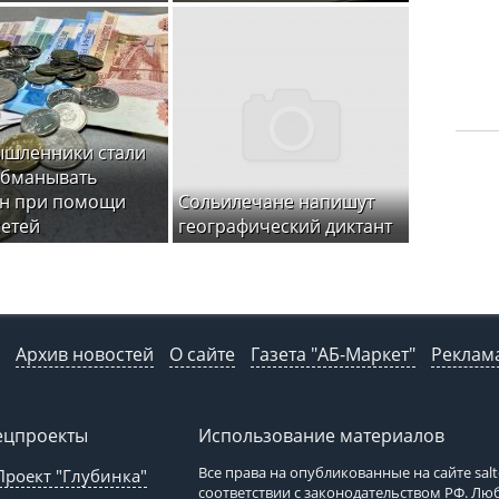
ышленники стали
обманывать
ян при помощи
Сольилечане напишут
етей
географический диктант
Архив новостей
О сайте
Газета "АБ-Маркет"
Реклама
ецпроекты
Использование материалов
Все права на опубликованные на сайте
sal
Проект "Глубинка"
соответствии с законодательством РФ. Л