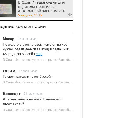
В Соль-Илецке суд лишил
водителя прав из-за
алкогольной зависимости
5 августа, 11:19
ледние комментарии
Макар
5 часов назад
Не лезьте в этот плевок, кому он на хер
нужен, отдай деньги за вход в гадюшник
450р, да за бассейн
ещё
В Соль-Илецке на курорте открылся бассейн с пресной водой | Новости Соль-Илецка
ОЛЬГА
7 часов назад
Плевок жителям, этот бассейн
В Соль-Илецке на курорте открылся бассейн с пресной водой | Новости Соль-Илецка
Бонапарт
23 часа назад
Для участников войны с Наполеоном
льготы есть?
В Соль-Илецке на курорте открылся бассейн с пресной водой | Новости Соль-Илецка