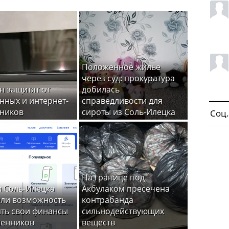
Положенное жилье
через суд: прокуратура
н защитят от
добилась
нных и интернет-
справедливости для
ников
сироты из Соль-Илецка
Соц.
На границе под
 Соль-Илецка
Акбулаком пресечена
ли возможность
контрабанда
ть свои финансы
сильнодействующих
шенников
веществ