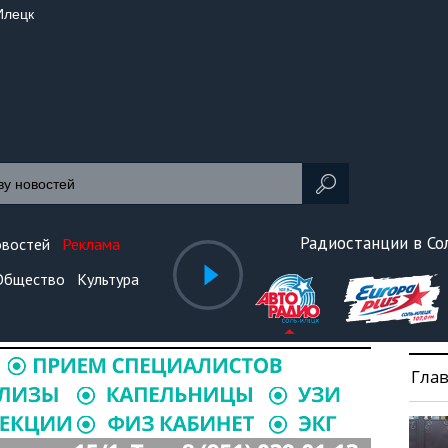
Илецк
Радиостанции в С
овостей
Реклама
Общество
Культура
Гла