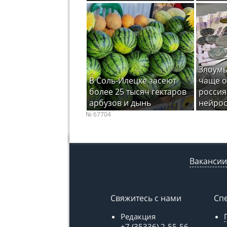
Злоум
В Соль-Илецке засеют
чаще 
более 25 тысяч гектаров
росси
арбузов и дынь
нейрос
№ 67704
Вакансии
Свяжитесь с нами
Сп
Редакция
+7 (35336) 2-55-56