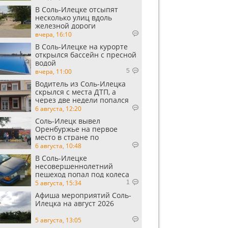
В Соль-Илецке отсыпят
несколько улиц вдоль
железной дороги
вчера, 16:10
В Соль-Илецке на курорте
открылся бассейн с пресной
водой
вчера, 11:00
5
Водитель из Соль-Илецка
скрылся с места ДТП, а
через две недели попался
пьяным
6 августа, 12:20
Соль-Илецк вывел
Оренбуржье на первое
место в стране по
выращиванию арбузов
6 августа, 10:48
В Соль-Илецке
несовершеннолетний
пешеход попал под колеса
автомобиля
5 августа, 15:34
1
Афиша мероприятий Соль-
Илецка на август 2026
5 августа, 13:05