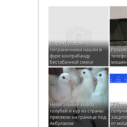
Под Акбулаком
пограничники нашли в
Россия
фуре контрабанду
телефо
бестабачной смеси
мошен
Нелегальный вывоз
Жители
голубей и кур из страны
получи
пресекли на границе под
защити
Акбулаком
от мо