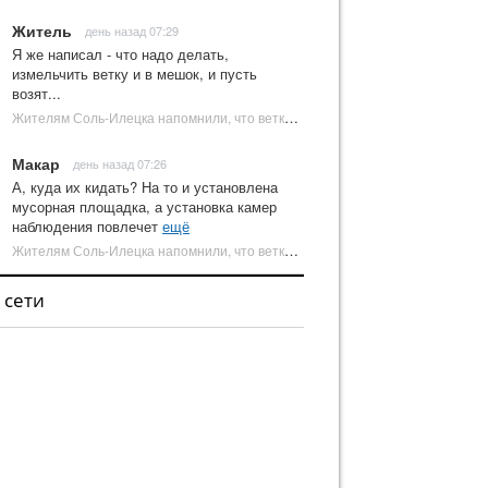
Житель
день назад 07:29
Я же написал - что надо делать,
измельчить ветку и в мешок, и пусть
возят...
Жителям Соль-Илецка напомнили, что ветки от деревьев нельзя оставлять на площадках ТКО | Новости Соль-Илецка
Макар
день назад 07:26
А, куда их кидать? На то и установлена
мусорная площадка, а установка камер
наблюдения повлечет
ещё
Жителям Соль-Илецка напомнили, что ветки от деревьев нельзя оставлять на площадках ТКО | Новости Соль-Илецка
 сети