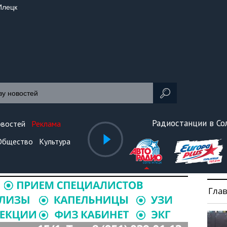
Илецк
Радиостанции в С
овостей
Реклама
Общество
Культура
Гла