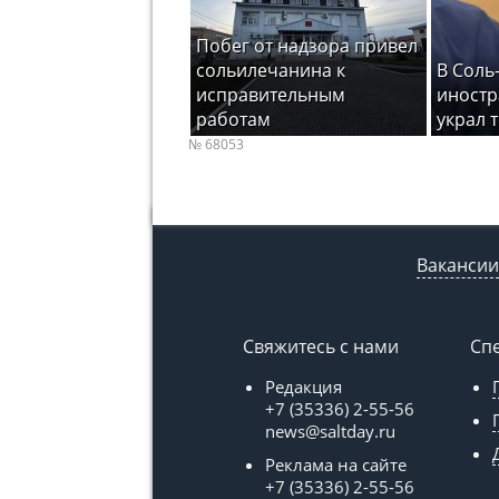
Побег от надзора привел
сольилечанина к
В Соль
исправительным
иностр
работам
украл 
№ 68053
Вакансии
Свяжитесь с нами
Сп
Редакция
+7 (35336) 2-55-56
news@saltday.ru
Реклама на сайте
+7 (35336) 2-55-56