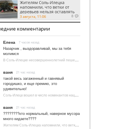
Жителям Соль-Илецка
напомнили, что ветки от
деревьев нельзя оставлять
на площадках ТКО
3 августа, 11:06
8
ледние комментарии
Елена
7 часов назад
Назарчик , выздоравливай, мы за тебя
молимся
В Соль-Илецке несовершеннолетний пешеход попал под колеса автомобиля | Новости Соль-Илецка
ваня
21 час назад
такой весь загаженный и гавнявый
городишко, и еще премию, это
удивительно!
Соль-Илецк вошел в число номинантов национальной туристической премии Russian Traveler Awards | Новости Соль-Илецка
ваня
21 час назад
????????кто нормальный, наверное мусора
много кидаете????
Жителям Соль-Илецка напомнили, что ветки от деревьев нельзя оставлять на площадках ТКО | Новости Соль-Илецка