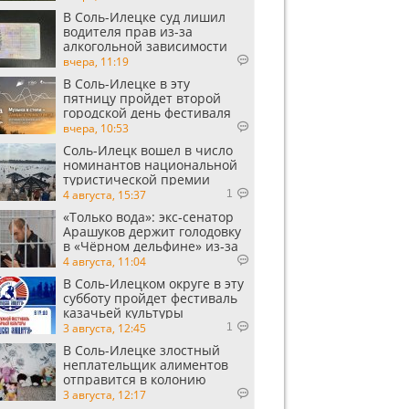
В Соль-Илецке суд лишил
водителя прав из-за
алкогольной зависимости
вчера, 11:19
В Соль-Илецке в эту
пятницу пройдет второй
городской день фестиваля
«Музыка в степи»
вчера, 10:53
Соль-Илецк вошел в число
номинантов национальной
туристической премии
Russian Traveler Awards
4 августа, 15:37
1
«Только вода»: экс‑сенатор
Арашуков держит голодовку
в «Чёрном дельфине» из‑за
духоты на рабочем месте
4 августа, 11:04
В Соль-Илецком округе в эту
субботу пройдет фестиваль
казачьей культуры
3 августа, 12:45
1
В Соль-Илецке злостный
неплательщик алиментов
отправится в колонию
строгого режима
3 августа, 12:17