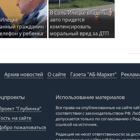
В Соль-Илецке владельцу
-Илецке
авто придется
анный гражданин
компенсировать
телефон у ребенка
моральный вред за ДТП
Архив новостей
О сайте
Газета "АБ-Маркет"
Реклама
ецпроекты
Использование материалов
Все права на опубликованные на сайте
sal
Проект "Глубинка"
соответствии с законодательством РФ. Л
Гость на сайте
допускается только по согласованию с Ре
ссылкой на источник.
Добро пожаловаться
Редакция не несет ответственности за до
размещенных на сайте
saltday.ru
, содержа