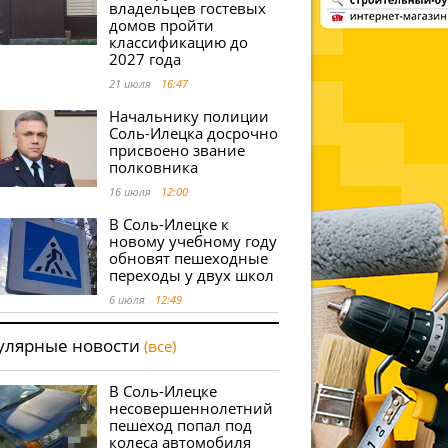
владельцев гостевых
домов пройти
классификацию до
2027 года
21 июля
16:47
Начальнику полиции
Соль-Илецка досрочно
присвоено звание
полковника
16 июля
12:00
В Соль-Илецке к
новому учебному году
обновят пешеходные
переходы у двух школ
6 июля
12:49
улярные новости
(все)
В Соль-Илецке
несовершеннолетний
пешеход попал под
колеса автомобиля