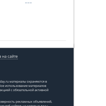
 на сайте
tday.ru
материалы охраняются в
юбое использование материалов
дакцией с обязательной активной
стоверность рекламных объявлений,
ние веб-сайтов, на которые даны