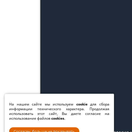
На нашем сайте мы используем
cookie
для сбора
информации технического характера. Продолжая
использовать этот сайт, Вы даете согласие на
использование файлов
cookies
.
Согласен, больше не показывать