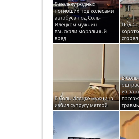
В пользу родных
погибших под колесами
автобуса под Соль-
Илецком мужчин
Под Со
взыскали моральный
коротк
вред
сгорел
В Соль
оштраф
из-за 
В Соль-Илецке мужчина
пассаж
избил супругу метлой
травм