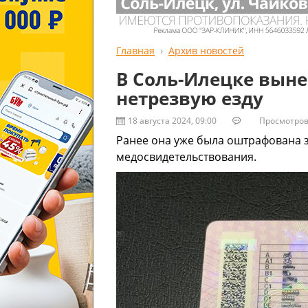
Главная
Архив новостей
В Соль-Илецке вын
нетрезвую езду
18 августа 2024, 09:00
Просмотров:
Ранее она уже была оштрафована з
медосвидетельствования.