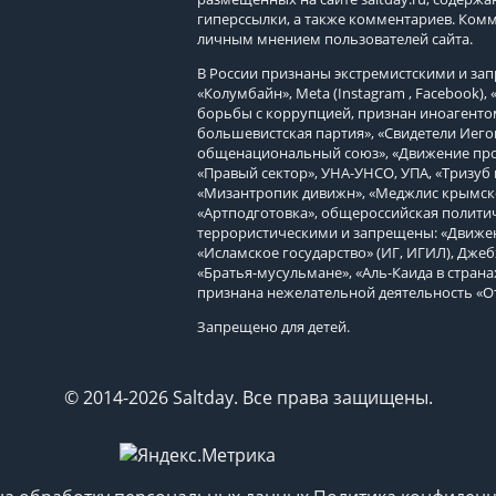
гиперссылки, а также комментариев. Ком
личным мнением пользователей сайта.
В России признаны экстремистскими и з
«Колумбайн», Meta (Instagram , Facebook)
борьбы с коррупцией, признан иноагенто
большевистская партия», «Свидетели Иего
общенациональный союз», «Движение про
«Правый сектор», УНА-УНСО, УПА, «Тризуб 
«Мизантропик дивижн», «Меджлис крымско
«Артподготовка», общероссийская политич
террористическими и запрещены: «Движен
«Исламское государство» (ИГ, ИГИЛ), Джеб
«Братья-мусульмане», «Аль-Каида в страна
признана нежелательной деятельность «О
Запрещено для детей.
© 2014-2026 Saltday. Все права защищены.