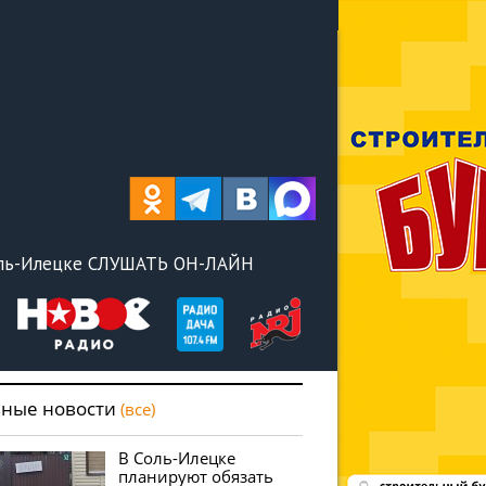
оль-Илецке СЛУШАТЬ ОН-ЛАЙН
вные новости
(все)
В Соль-Илецке
планируют обязать