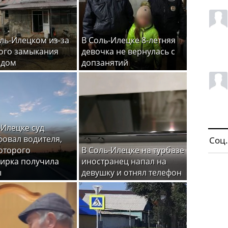
ль-Илецком из-за
В Соль-Илецке 8-летняя
ого замыкания
девочка не вернулась с
 дом
допзанятий
-Илецке суд
овал водителя,
Соц.
которого
В Соль-Илецке на турбазе
ирка получила
иностранец напал на
ы
девушку и отнял телефон