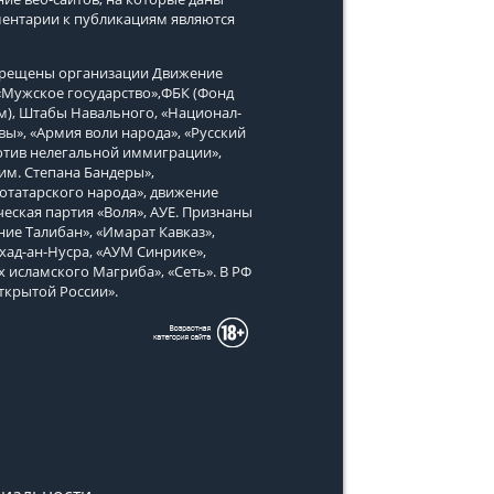
ментарии к публикациям являются
апрещены организации Движение
, «Мужское государство»,ФБК (Фонд
м), Штабы Навального, «Национал-
вы», «Армия воли народа», «Русский
тив нелегальной иммиграции»,
им. Степана Бандеры»,
татарского народа», движение
еская партия «Воля», АУЕ. Признаны
ие Талибан», «Имарат Кавказ»,
хад-ан-Нусра, «АУМ Синрике»,
х исламского Магриба», «Сеть». В РФ
ткрытой России».