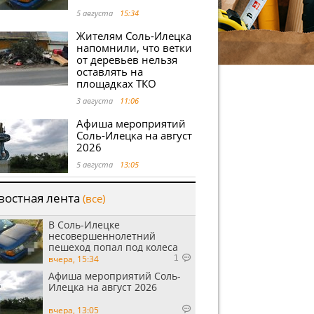
5 августа
15:34
Жителям Соль-Илецка
напомнили, что ветки
от деревьев нельзя
оставлять на
площадках ТКО
3 августа
11:06
Афиша мероприятий
Соль-Илецка на август
2026
5 августа
13:05
востная лента
(все)
В Соль-Илецке
несовершеннолетний
пешеход попал под колеса
автомобиля
вчера, 15:34
1
Афиша мероприятий Соль-
Илецка на август 2026
вчера, 13:05