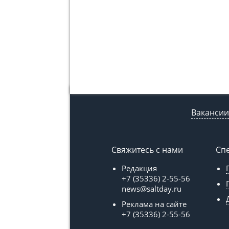
Вакансии
Свяжитесь с нами
Сп
Редакция
+7 (35336) 2-55-56
news@saltday.ru
Реклама на сайте
+7 (35336) 2-55-56