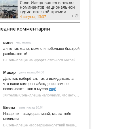
Соль-Илецк вошел в число
номинантов национальной
туристической премии
Russian Traveler Awards
4 августа, 15:37
1
ледние комментарии
ваня
час назад
а что так мало, можно и побольше быстрей
разбогатеете!
В Соль-Илецке на курорте открылся бассейн с пресной водой | Новости Соль-Илецка
Макар
день назад 04:00
Дык, как наберётся, так и выкидываю, а,
что ваши камеры наблюдения вам не
показывают - как я мусор
ещё
Жителям Соль-Илецка напомнили, что ветки от деревьев нельзя оставлять на площадках ТКО | Новости Соль-Илецка
Елена
день назад 20:04
Назарчик , выздоравливай, мы за тебя
молимся
В Соль-Илецке несовершеннолетний пешеход попал под колеса автомобиля | Новости Соль-Илецка