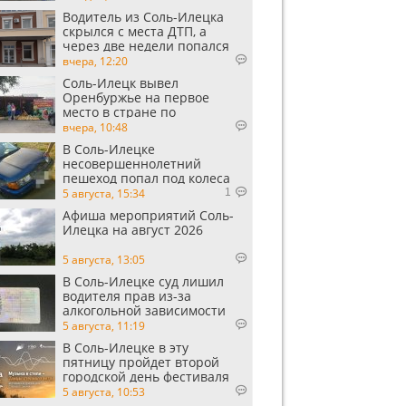
Водитель из Соль-Илецка
скрылся с места ДТП, а
через две недели попался
пьяным
вчера, 12:20
Соль-Илецк вывел
Оренбуржье на первое
место в стране по
выращиванию арбузов
вчера, 10:48
В Соль-Илецке
несовершеннолетний
пешеход попал под колеса
автомобиля
5 августа, 15:34
1
Афиша мероприятий Соль-
Илецка на август 2026
5 августа, 13:05
В Соль-Илецке суд лишил
водителя прав из-за
алкогольной зависимости
5 августа, 11:19
В Соль-Илецке в эту
пятницу пройдет второй
городской день фестиваля
«Музыка в степи»
5 августа, 10:53