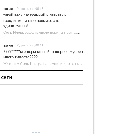
ваня
2 дня назад 06:16
такой весь загаженный и гавнявый
городишко, и еще премию, это
удивительно!
Соль-Илецк вошел в число номинантов национальной туристической премии Russian Traveler Awards | Новости Соль-Илецка
ваня
2 дня назад 06:14
????????кто нормальный, наверное мусора
много кидаете????
Жителям Соль-Илецка напомнили, что ветки от деревьев нельзя оставлять на площадках ТКО | Новости Соль-Илецка
 сети