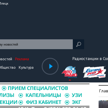
Илецк
Радиостанции в С
овостей
Реклама
Общество
Культура
Гла