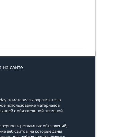
 на сайте
tday.ru
материалы охраняются в
юбое использование материалов
дакцией с обязательной активной
стоверность рекламных объявлений,
ние веб-сайтов, на которые даны
ментарии к публикациям являются