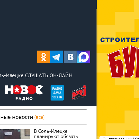
оль-Илецке СЛУШАТЬ ОН-ЛАЙН
вные новости
(все)
В Соль-Илецке
планируют обязать