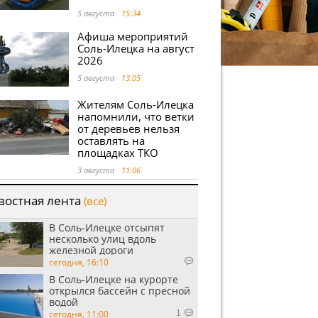
5 августа
15:34
Афиша мероприятий
Соль-Илецка на август
2026
5 августа
13:05
Жителям Соль-Илецка
напомнили, что ветки
от деревьев нельзя
оставлять на
площадках ТКО
3 августа
11:06
востная лента
(все)
В Соль-Илецке отсыпят
несколько улиц вдоль
железной дороги
сегодня, 16:10
В Соль-Илецке на курорте
открылся бассейн с пресной
водой
сегодня, 11:00
1