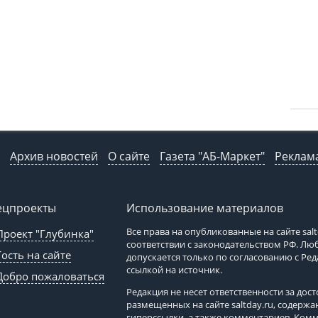
Архив новостей
О сайте
Газета "АБ-Маркет"
Реклама
ецпроекты
Использование материалов
Все права на опубликованные на сайте
sal
Проект "Глубинка"
соответствии с законодательством РФ. Л
Гость на сайте
допускается только по согласованию с Ре
ссылкой на источник.
Добро пожаловаться
Редакция не несет ответственности за до
размещенных на сайте
saltday.ru
, содержа
гиперссылки, а также комментариев. Ком