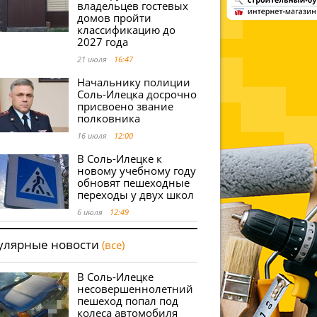
владельцев гостевых
домов пройти
классификацию до
2027 года
21 июля
16:47
Начальнику полиции
Соль-Илецка досрочно
присвоено звание
полковника
16 июля
12:00
В Соль-Илецке к
новому учебному году
обновят пешеходные
переходы у двух школ
6 июля
12:49
улярные новости
(все)
В Соль-Илецке
несовершеннолетний
пешеход попал под
колеса автомобиля