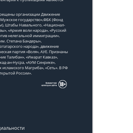
апрещены организации Движение
, «Мужское государство»,ФБК (Фонд
м), Штабы Навального, «Национал-
вы», «Армия воли народа», «Русский
тив нелегальной иммиграции»,
им. Степана Бандеры»,
татарского народа», движение
еская партия «Воля», АУЕ. Признаны
ие Талибан», «Имарат Кавказ»,
хад-ан-Нусра, «АУМ Синрике»,
х исламского Магриба», «Сеть». В РФ
ткрытой России».
иальности