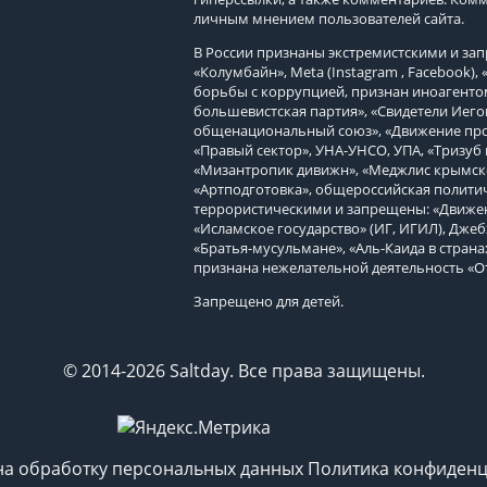
личным мнением пользователей сайта.
В России признаны экстремистскими и з
«Колумбайн», Meta (Instagram , Facebook)
борьбы с коррупцией, признан иноагенто
большевистская партия», «Свидетели Иего
общенациональный союз», «Движение про
«Правый сектор», УНА-УНСО, УПА, «Тризуб 
«Мизантропик дивижн», «Меджлис крымско
«Артподготовка», общероссийская политич
террористическими и запрещены: «Движен
«Исламское государство» (ИГ, ИГИЛ), Джеб
«Братья-мусульмане», «Аль-Каида в страна
признана нежелательной деятельность «О
Запрещено для детей.
© 2014-2026 Saltday. Все права защищены.
на обработку персональных данных
Политика конфиденц