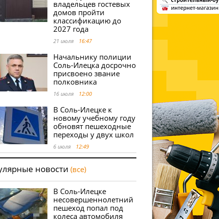
владельцев гостевых
домов пройти
классификацию до
2027 года
21 июля
16:47
Начальнику полиции
Соль-Илецка досрочно
присвоено звание
полковника
16 июля
12:00
В Соль-Илецке к
новому учебному году
обновят пешеходные
переходы у двух школ
6 июля
12:49
улярные новости
(все)
В Соль-Илецке
несовершеннолетний
пешеход попал под
колеса автомобиля