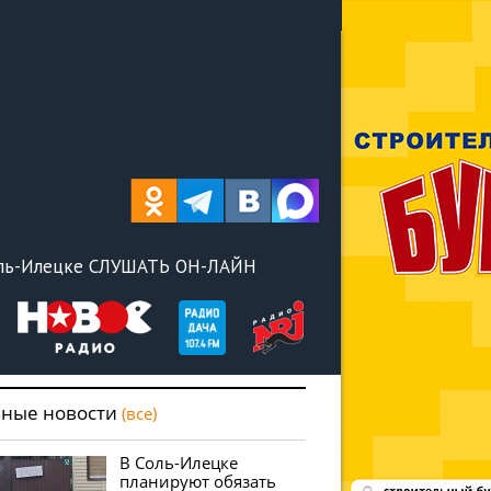
оль-Илецке СЛУШАТЬ ОН-ЛАЙН
вные новости
(все)
В Соль-Илецке
планируют обязать