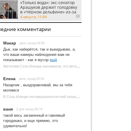
«Только вода»: экс‑сенатор
Арашуков держит голодовку
в «Чёрном дельфине» из‑за
духоты на рабочем месте
4 августа, 11:04
ледние комментарии
Макар
день назад 04:00
Дык, как наберётся, так и выкидываю, а,
что ваши камеры наблюдения вам не
показывают - как я мусор
ещё
Жителям Соль-Илецка напомнили, что ветки от деревьев нельзя оставлять на площадках ТКО | Новости Соль-Илецка
Елена
день назад 20:04
Назарчик , выздоравливай, мы за тебя
молимся
В Соль-Илецке несовершеннолетний пешеход попал под колеса автомобиля | Новости Соль-Илецка
ваня
2 дня назад 06:16
такой весь загаженный и гавнявый
городишко, и еще премию, это
удивительно!