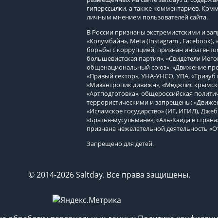
гиперссылки, а также комментариев. Ком
личным мнением пользователей сайта.
В России признаны экстремистскими и з
«Колумбайн», Meta (Instagram , Facebook)
борьбы с коррупцией, признан иноагенто
большевистская партия», «Свидетели Иего
общенациональный союз», «Движение про
«Правый сектор», УНА-УНСО, УПА, «Тризуб 
«Мизантропик дивижн», «Меджлис крымско
«Артподготовка», общероссийская политич
террористическими и запрещены: «Движен
«Исламское государство» (ИГ, ИГИЛ), Джеб
«Братья-мусульмане», «Аль-Каида в страна
признана нежелательной деятельность «О
Запрещено для детей.
© 2014-2026 Saltday. Все права защищены.