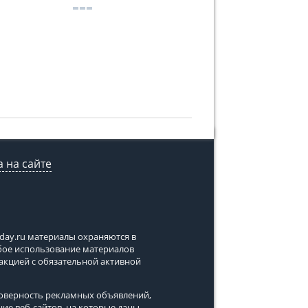
 на сайте
tday.ru
материалы охраняются в
юбое использование материалов
дакцией с обязательной активной
стоверность рекламных объявлений,
ние веб-сайтов, на которые даны