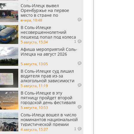
Соль-Илецк вывел
Оренбуржье на первое
место в стране по
выращиванию арбузов
вчера, 10:48
В Соль-Илецке
несовершеннолетний
пешеход попал под колеса
автомобиля
5 августа, 15:34
1
Афиша мероприятий Соль-
Илецка на август 2026
5 августа, 13:05
В Соль-Илецке суд лишил
водителя прав из-за
алкогольной зависимости
5 августа, 11:19
В Соль-Илецке в эту
пятницу пройдет второй
городской день фестиваля
«Музыка в степи»
5 августа, 10:53
Соль-Илецк вошел в число
номинантов национальной
туристической премии
Russian Traveler Awards
4 августа, 15:37
1