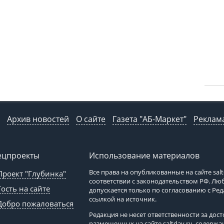
Архив новостей
О сайте
Газета "АБ-Маркет"
Реклама
ецпроекты
Использование материалов
Все права на опубликованные на сайте
sal
Проект "Глубинка"
соответствии с законодательством РФ. Л
Гость на сайте
допускается только по согласованию с Ре
ссылкой на источник.
Добро пожаловаться
Редакция не несет ответственности за до
размещенных на сайте
saltday.ru
, содержа