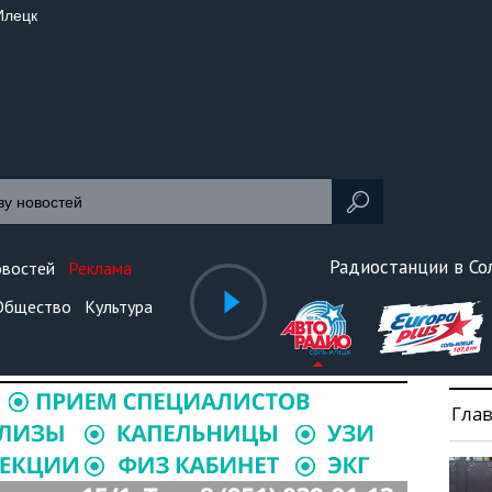
Илецк
Радиостанции в С
овостей
Реклама
Общество
Культура
Гла