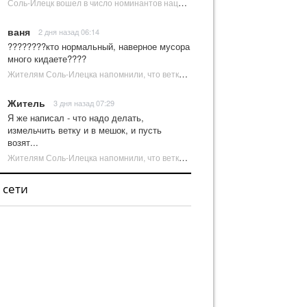
Соль-Илецк вошел в число номинантов национальной туристической премии Russian Traveler Awards | Новости Соль-Илецка
ваня
2 дня назад 06:14
????????кто нормальный, наверное мусора
много кидаете????
Жителям Соль-Илецка напомнили, что ветки от деревьев нельзя оставлять на площадках ТКО | Новости Соль-Илецка
Житель
3 дня назад 07:29
Я же написал - что надо делать,
измельчить ветку и в мешок, и пусть
возят...
Жителям Соль-Илецка напомнили, что ветки от деревьев нельзя оставлять на площадках ТКО | Новости Соль-Илецка
 сети