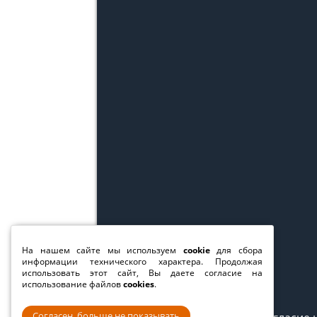
На нашем сайте мы используем
cookie
для сбора
информации технического характера. Продолжая
использовать этот сайт, Вы даете согласие на
использование файлов
cookies
.
Согласен, больше не показывать