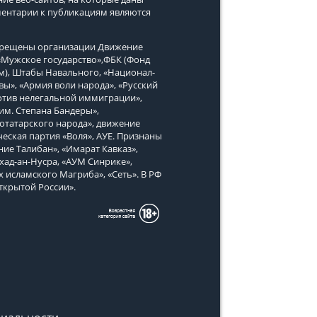
ментарии к публикациям являются
апрещены организации Движение
, «Мужское государство»,ФБК (Фонд
м), Штабы Навального, «Национал-
вы», «Армия воли народа», «Русский
тив нелегальной иммиграции»,
им. Степана Бандеры»,
татарского народа», движение
еская партия «Воля», АУЕ. Признаны
ие Талибан», «Имарат Кавказ»,
хад-ан-Нусра, «АУМ Синрике»,
х исламского Магриба», «Сеть». В РФ
ткрытой России».