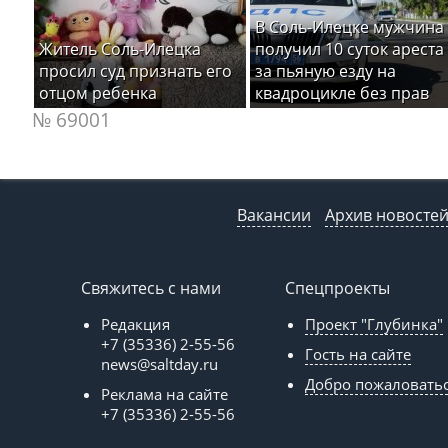
В Соль-Илецке мужчина
Житель Соль-Илецка
получил 10 суток ареста
просил суд признать его
за пьяную езду на
отцом ребенка
квадроцикле без прав
№ 69001
Вакансии
Архив новосте
Свяжитесь с нами
Спецпроекты
Редакция
Проект "Глубинка"
+7 (35336) 2-55-56
Гость на сайте
news@saltday.ru
Добро пожаловать
Реклама на сайте
+7 (35336) 2-55-56