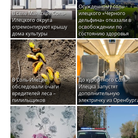
Осужденному соль-
В селе Маякское Соль-
илецкого «Черного
Илецкого округа
дельфина» отказали в
отремонтируют крышу
освобождении по
дома культуры
состоянию здоровья
В Соль-Илецке
До курортного Соль-
обследовали очаги
Илецка запустят
вредителей леса –
дополнительную
пилильщиков
электричку из Оренбург