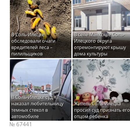
В Соль-Илецке
В селе Маякское Соль-
обследовали очаги
Илецкого округа
вредителей леса –
отремонтируют крышу
пилильщиков
дома культуры
В Соль-Илецке суд
наказал любительницу
Житель Соль-Илецка
темных стекол в
просил суд признать его
автомобиле
отцом ребенка
№ 67441