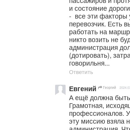
пассажиров и прот
и состояние дороги,
-  все эти факторы 
перевозчик. Есть вы
работать на маршру
никто возить не буд
администрация дол
(дотировать), затра
говорильня...
Ответить
Евгений
Георгий
2024.0
А ещё должна быть 
Грамотная, исходящ
профессионалов. У 
эту миссию взяла н
администрация. Чт