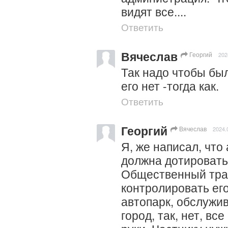
видят все....
Ответить
Вячеслав
Георгий
202
Так надо чтобы был
его нет -тогда как.
Ответить
Георгий
Вячеслав
2024.
Я, же написал, что
должна дотировать,
Общественный тран
контролировать его
автопарк, обслужив
город, так, нет, все