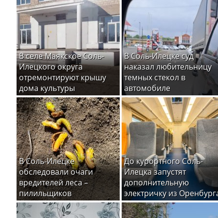
В селе Маякское Соль-
В Соль-Илецке суд
Илецкого округа
наказал любительницу
отремонтируют крышу
темных стекол в
дома культуры
автомобиле
В Соль-Илецке
До курортного Соль-
обследовали очаги
Илецка запустят
вредителей леса –
дополнительную
пилильщиков
электричку из Оренбург