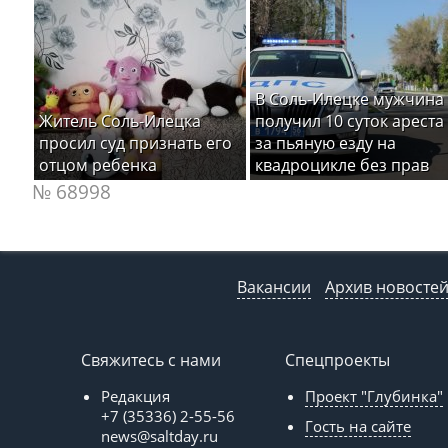
В Соль-Илецке мужчина
Житель Соль-Илецка
получил 10 суток ареста
просил суд признать его
за пьяную езду на
отцом ребенка
квадроцикле без прав
№ 68998
Вакансии
Архив новосте
Свяжитесь с нами
Спецпроекты
Редакция
Проект "Глубинка"
+7 (35336) 2-55-56
Гость на сайте
news@saltday.ru