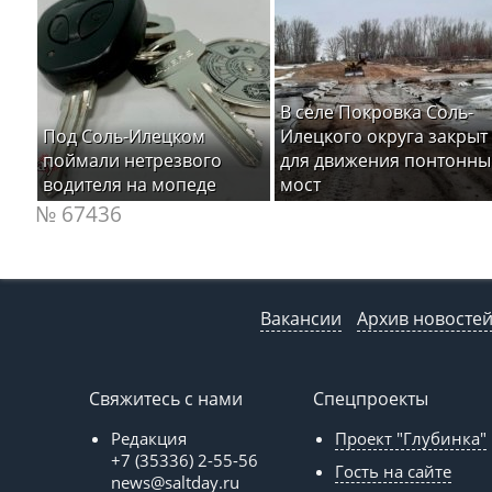
В селе Покровка Соль-
Под Соль-Илецком
Илецкого округа закрыт
поймали нетрезвого
для движения понтонны
водителя на мопеде
мост
№ 67436
Вакансии
Архив новосте
Свяжитесь с нами
Спецпроекты
Редакция
Проект "Глубинка"
+7 (35336) 2-55-56
Гость на сайте
news@saltday.ru