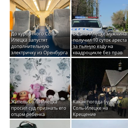
До курортного Соль-
В Соль-Илецке мужчина
Илецка запустят
получил 10 суток ареста
дополнительную
за пьяную езду на
электричку из Оренбурга
квадроцикле без прав
Житель Соль-Илецка
Какая погода будет в
просил суд признать его
Соль-Илецке на
отцом ребенка
Крещение