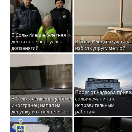
В Соль-Илецке 8-летняя
девочка не вернулась с
В Соль-Илецке мужчина
допзанятий
избил супругу метлой
Побег от надзора приве
В Соль-Илецке на турбазе
сольилечанина к
иностранец напал на
исправительным
девушку и отнял телефон
работам