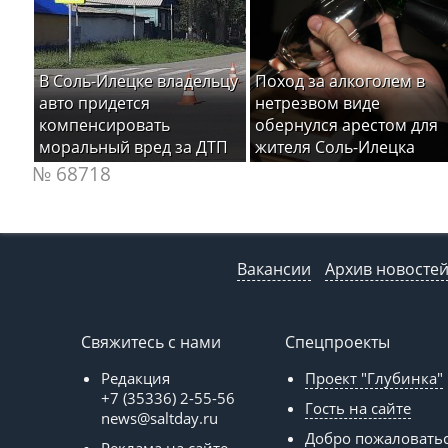
В Соль-Илецке владельцу
Поход за алкоголем в
авто придется
нетрезвом виде
компенсировать
обернулся арестом для
моральный вред за ДТП
жителя Соль-Илецка
№ 68718
Вакансии
Архив новосте
Свяжитесь с нами
Спецпроекты
Редакция
Проект "Глубинка"
+7 (35336) 2-55-56
Гость на сайте
news@saltday.ru
Добро пожаловать