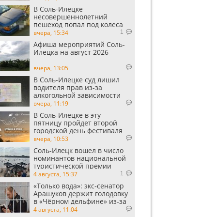
В Соль-Илецке
несовершеннолетний
пешеход попал под колеса
автомобиля
вчера, 15:34
1
Афиша мероприятий Соль-
Илецка на август 2026
вчера, 13:05
В Соль-Илецке суд лишил
водителя прав из-за
алкогольной зависимости
вчера, 11:19
В Соль-Илецке в эту
пятницу пройдет второй
городской день фестиваля
«Музыка в степи»
вчера, 10:53
Соль-Илецк вошел в число
номинантов национальной
туристической премии
Russian Traveler Awards
4 августа, 15:37
1
«Только вода»: экс‑сенатор
Арашуков держит голодовку
в «Чёрном дельфине» из‑за
духоты на рабочем месте
4 августа, 11:04