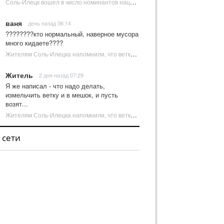
Соль-Илецк вошел в число номинантов национальной туристической премии Russian Traveler Awards | Новости Соль-Илецка
ваня
день назад 06:14
????????кто нормальный, наверное мусора
много кидаете????
Жителям Соль-Илецка напомнили, что ветки от деревьев нельзя оставлять на площадках ТКО | Новости Соль-Илецка
Житель
2 дня назад 07:29
Я же написал - что надо делать,
измельчить ветку и в мешок, и пусть
возят...
Жителям Соль-Илецка напомнили, что ветки от деревьев нельзя оставлять на площадках ТКО | Новости Соль-Илецка
 сети