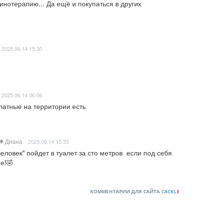
инотерапию... Да ещё и покупаться в других 
2025.06.14 15:30
2025.06.14 06:06
латные на территории есть
Диана
2025.06.14 15:33
человек" пойдет в туалет за сто метров  если под себя 
ее!🤣
КОММЕНТАРИИ ДЛЯ САЙТА
CACKL
E