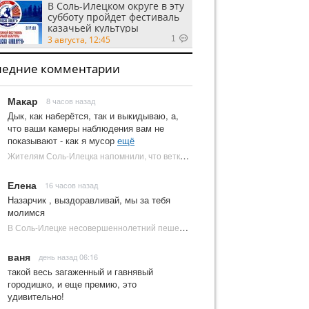
В Соль-Илецком округе в эту
субботу пройдет фестиваль
казачьей культуры
3 августа, 12:45
1
ледние комментарии
Макар
8 часов назад
Дык, как наберётся, так и выкидываю, а,
что ваши камеры наблюдения вам не
показывают - как я мусор
ещё
Жителям Соль-Илецка напомнили, что ветки от деревьев нельзя оставлять на площадках ТКО | Новости Соль-Илецка
Елена
16 часов назад
Назарчик , выздоравливай, мы за тебя
молимся
В Соль-Илецке несовершеннолетний пешеход попал под колеса автомобиля | Новости Соль-Илецка
ваня
день назад 06:16
такой весь загаженный и гавнявый
городишко, и еще премию, это
удивительно!