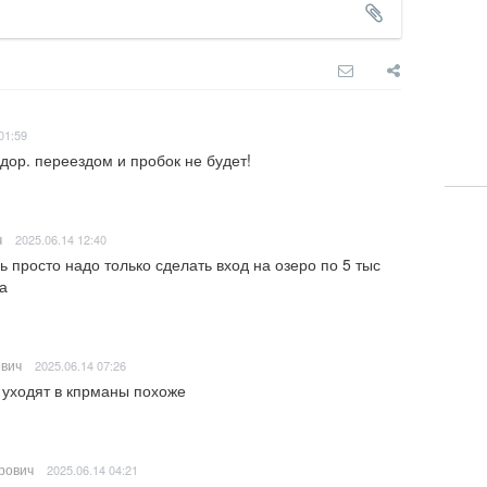
01:59
дор. переездом и пробок не будет!
ч
2025.06.14 12:40
ь просто надо только сделать вход на озеро по 5 тыс 
а
вич
2025.06.14 07:26
и уходят в кпрманы похоже
рович
2025.06.14 04:21