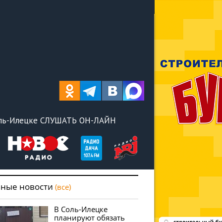
оль-Илецке СЛУШАТЬ ОН-ЛАЙН
вные новости
(все)
В Соль-Илецке
планируют обязать