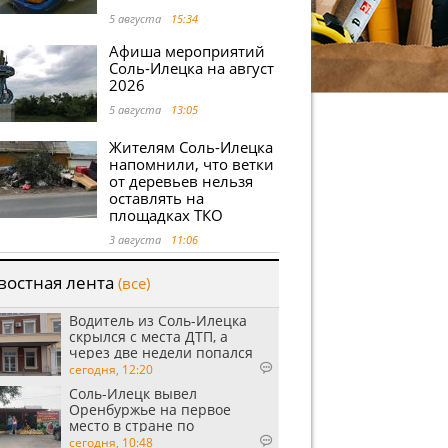
5 августа
15:34
Афиша мероприятий
Соль-Илецка на август
2026
5 августа
13:05
Жителям Соль-Илецка
напомнили, что ветки
от деревьев нельзя
оставлять на
площадках ТКО
3 августа
11:06
востная лента
(все)
Водитель из Соль-Илецка
скрылся с места ДТП, а
через две недели попался
пьяным
сегодня, 12:20
Соль-Илецк вывел
Оренбуржье на первое
место в стране по
выращиванию арбузов
сегодня, 10:48