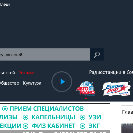
Илецк
Радиостанции в С
овостей
Реклама
Общество
Культура
Гла