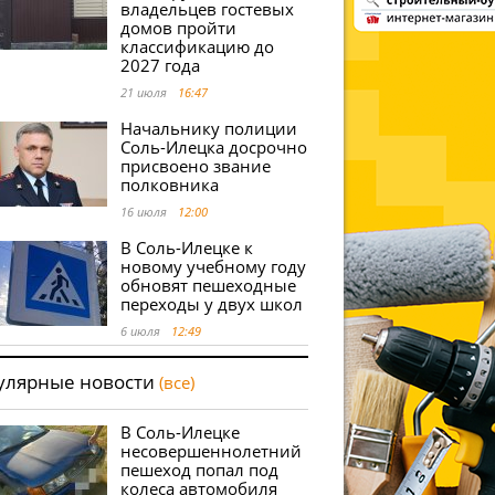
владельцев гостевых
домов пройти
классификацию до
2027 года
21 июля
16:47
Начальнику полиции
Соль-Илецка досрочно
присвоено звание
полковника
16 июля
12:00
В Соль-Илецке к
новому учебному году
обновят пешеходные
переходы у двух школ
6 июля
12:49
улярные новости
(все)
В Соль-Илецке
несовершеннолетний
пешеход попал под
колеса автомобиля