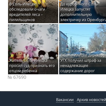
В Соль-Илецке
До курортного Соль-
обследовали очаги
Илецка запустят
вредителей леса –
дополнительную
пилильщиков
электричку из Оренбург
В Соль-Илецке директор
Житель Соль-Илецка
УГХ получил штраф за
просил суд признать его
ненадлежащее
отцом ребенка
содержание дорог
№ 67690
Вакансии
Архив новосте