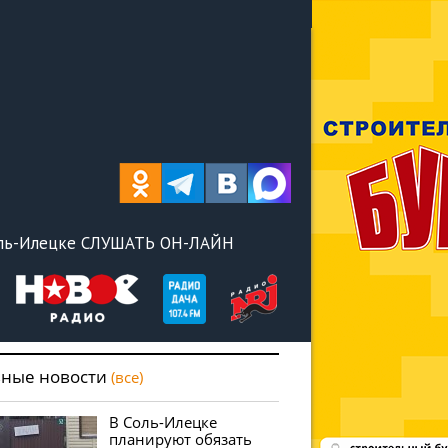
оль-Илецке СЛУШАТЬ ОН-ЛАЙН
вные новости
(все)
В Соль-Илецке
планируют обязать