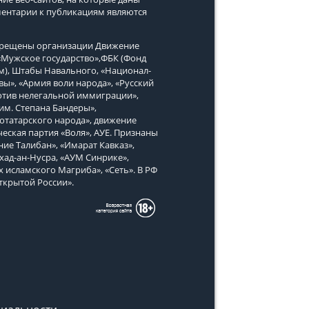
ментарии к публикациям являются
апрещены организации Движение
, «Мужское государство»,ФБК (Фонд
м), Штабы Навального, «Национал-
вы», «Армия воли народа», «Русский
тив нелегальной иммиграции»,
им. Степана Бандеры»,
татарского народа», движение
еская партия «Воля», АУЕ. Признаны
ие Талибан», «Имарат Кавказ»,
хад-ан-Нусра, «АУМ Синрике»,
х исламского Магриба», «Сеть». В РФ
ткрытой России».