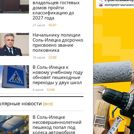
владельцев гостевых
домов пройти
классификацию до
2027 года
21 июля
16:47
Начальнику полиции
Соль-Илецка досрочно
присвоено звание
полковника
16 июля
12:00
В Соль-Илецке к
новому учебному году
обновят пешеходные
переходы у двух школ
6 июля
12:49
улярные новости
(все)
В Соль-Илецке
несовершеннолетний
пешеход попал под
колеса автомобиля