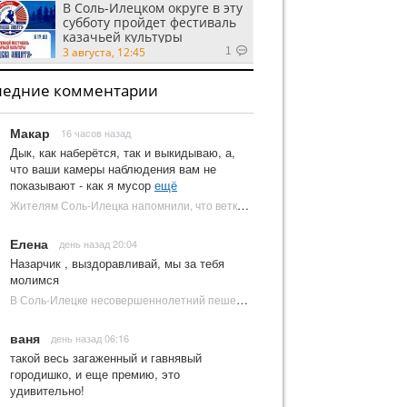
В Соль-Илецком округе в эту
субботу пройдет фестиваль
казачьей культуры
3 августа, 12:45
1
ледние комментарии
Макар
16 часов назад
Дык, как наберётся, так и выкидываю, а,
что ваши камеры наблюдения вам не
показывают - как я мусор
ещё
Жителям Соль-Илецка напомнили, что ветки от деревьев нельзя оставлять на площадках ТКО | Новости Соль-Илецка
Елена
день назад 20:04
Назарчик , выздоравливай, мы за тебя
молимся
В Соль-Илецке несовершеннолетний пешеход попал под колеса автомобиля | Новости Соль-Илецка
ваня
день назад 06:16
такой весь загаженный и гавнявый
городишко, и еще премию, это
удивительно!