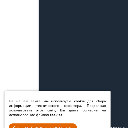
На нашем сайте мы используем
cookie
для сбора
информации технического характера. Продолжая
использовать этот сайт, Вы даете согласие на
использование файлов
cookies
.
Согласен, больше не показывать