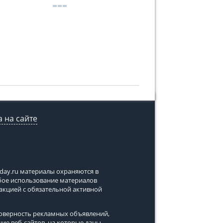
 на сайте
tday.ru
материалы охраняются в
юбое использование материалов
дакцией с обязательной активной
стоверность рекламных объявлений,
ние веб-сайтов, на которые даны