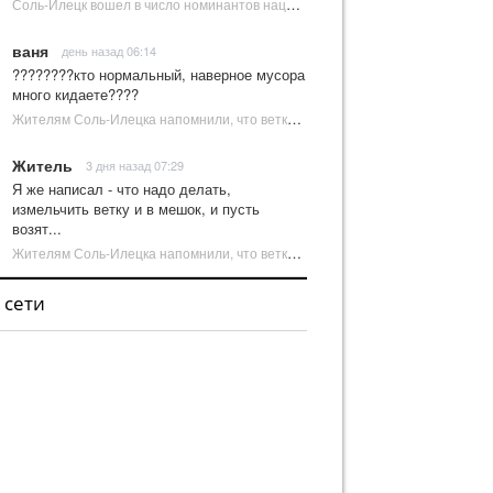
Соль-Илецк вошел в число номинантов национальной туристической премии Russian Traveler Awards | Новости Соль-Илецка
ваня
день назад 06:14
????????кто нормальный, наверное мусора
много кидаете????
Жителям Соль-Илецка напомнили, что ветки от деревьев нельзя оставлять на площадках ТКО | Новости Соль-Илецка
Житель
3 дня назад 07:29
Я же написал - что надо делать,
измельчить ветку и в мешок, и пусть
возят...
Жителям Соль-Илецка напомнили, что ветки от деревьев нельзя оставлять на площадках ТКО | Новости Соль-Илецка
 сети