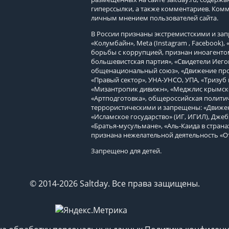
гиперссылки, а также комментариев. Ком
личным мнением пользователей сайта.
В России признаны экстремистскими и з
«Колумбайн», Meta (Instagram , Facebook)
борьбы с коррупцией, признан иноагенто
большевистская партия», «Свидетели Иего
общенациональный союз», «Движение про
«Правый сектор», УНА-УНСО, УПА, «Тризуб 
«Мизантропик дивижн», «Меджлис крымско
«Артподготовка», общероссийская политич
террористическими и запрещены: «Движен
«Исламское государство» (ИГ, ИГИЛ), Джеб
«Братья-мусульмане», «Аль-Каида в страна
признана нежелательной деятельность «О
Запрещено для детей.
© 2014-2026 Saltday. Все права защищены.