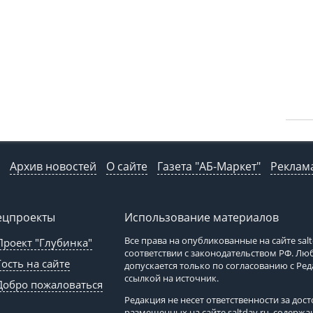
Архив новостей
О сайте
Газета "АБ-Маркет"
Реклама
ецпроекты
Использование материалов
Все права на опубликованные на сайте
sal
Проект "Глубинка"
соответствии с законодательством РФ. Л
Гость на сайте
допускается только по согласованию с Ре
ссылкой на источник.
Добро пожаловаться
Редакция не несет ответственности за до
размещенных на сайте
saltday.ru
, содержа