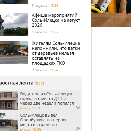
5 августа
15:34
Афиша мероприятий
Соль-Илецка на август
2026
5 августа
13:05
Жителям Соль-Илецка
напомнили, что ветки
от деревьев нельзя
оставлять на
площадках ТКО
3 августа
11:06
востная лента
(все)
Водитель из Соль-Илецка
скрылся с места ДТП, а
через две недели попался
пьяным
вчера, 12:20
Соль-Илецк вывел
Оренбуржье на первое
место в стране по
выращиванию арбузов
вчера, 10:48