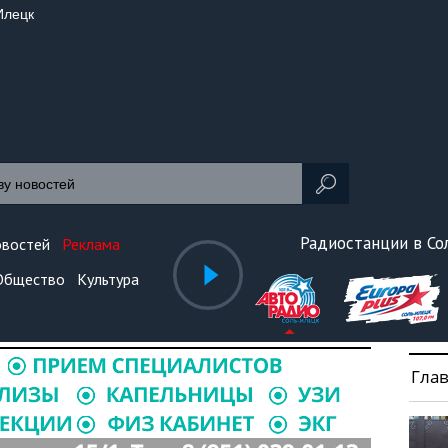
Илецк
Радиостанции в С
овостей
Реклама
Общество
Культура
Гла