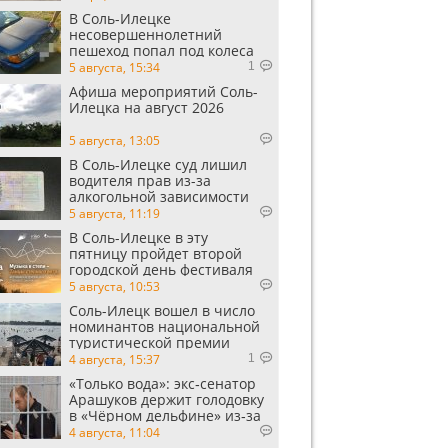
В Соль-Илецке
несовершеннолетний
пешеход попал под колеса
автомобиля
5 августа, 15:34
1
Афиша мероприятий Соль-
Илецка на август 2026
5 августа, 13:05
В Соль-Илецке суд лишил
водителя прав из-за
алкогольной зависимости
5 августа, 11:19
В Соль-Илецке в эту
пятницу пройдет второй
городской день фестиваля
«Музыка в степи»
5 августа, 10:53
Соль-Илецк вошел в число
номинантов национальной
туристической премии
Russian Traveler Awards
4 августа, 15:37
1
«Только вода»: экс‑сенатор
Арашуков держит голодовку
в «Чёрном дельфине» из‑за
духоты на рабочем месте
4 августа, 11:04