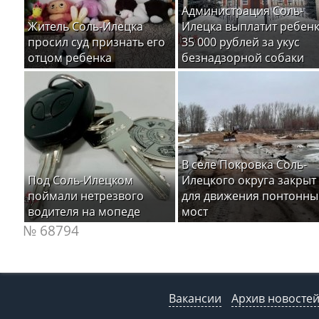
Администрация Соль-
Житель Соль-Илецка
Илецка выплатит ребен
просил суд признать его
35 000 рублей за укус
отцом ребенка
безнадзорной собаки
В селе Покровка Соль-
Под Соль-Илецком
Илецкого округа закрыт
поймали нетрезвого
для движения понтонны
водителя на мопеде
мост
№ 68794
Вакансии
Архив новосте