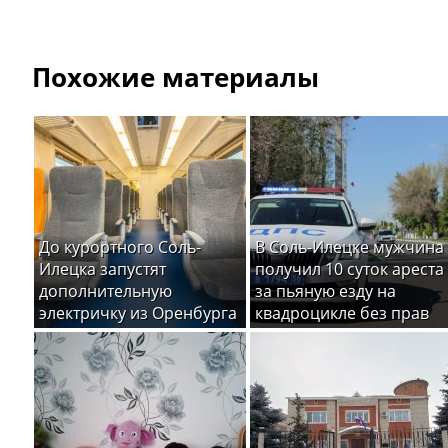
Похожие материалы
До курортного Соль-
В Соль-Илецке мужчина
Илецка запустят
получил 10 суток ареста
дополнительную
за пьяную езду на
электричку из Оренбурга
квадроцикле без прав