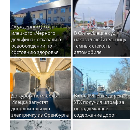
Осужденному соль-
илецкого «Черного
В Соль-Илецке суд
дельфина» отказали в
наказал любительницу
освобождении по
темных стекол в
состоянию здоровья
автомобиле
До курортного Соль-
В Соль-Илецке директор
Илецка запустят
УГХ получил штраф за
дополнительную
ненадлежащее
электричку из Оренбурга
содержание дорог