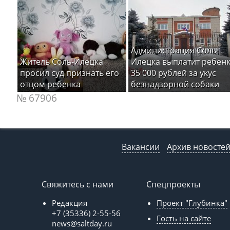
Администрация Соль-
Житель Соль-Илецка
Илецка выплатит ребен
просил суд признать его
35 000 рублей за укус
отцом ребенка
безнадзорной собаки
№ 67906
Вакансии
Архив новосте
Свяжитесь с нами
Спецпроекты
Редакция
Проект "Глубинка"
+7 (35336) 2-55-56
Гость на сайте
news@saltday.ru