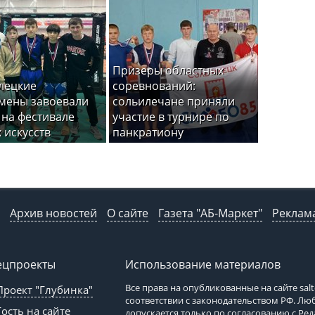
Призеры областных
лецкие
соревнований:
мены завоевали
сольилечане приняли
 на фестивале
участие в турнире по
 искусств
панкратиону
Архив новостей
О сайте
Газета "АБ-Маркет"
Реклама
ецпроекты
Использование материалов
Все права на опубликованные на сайте
sal
Проект "Глубинка"
соответствии с законодательством РФ. Л
Гость на сайте
допускается только по согласованию с Ре