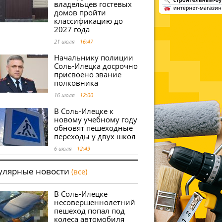
владельцев гостевых
домов пройти
классификацию до
2027 года
21 июля
16:47
Начальнику полиции
Соль-Илецка досрочно
присвоено звание
полковника
16 июля
12:00
В Соль-Илецке к
новому учебному году
обновят пешеходные
переходы у двух школ
6 июля
12:49
улярные новости
(все)
В Соль-Илецке
несовершеннолетний
пешеход попал под
колеса автомобиля