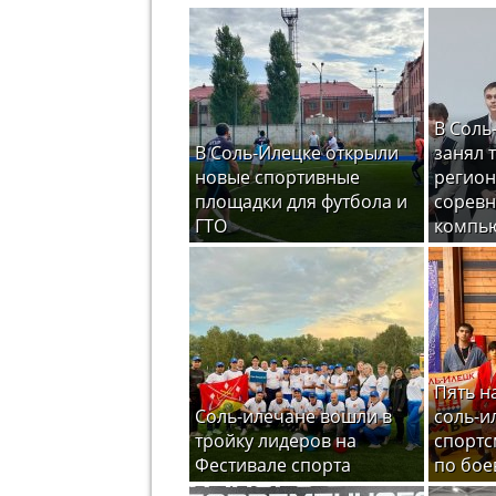
В Соль
В Соль-Илецке открыли
занял 
новые спортивные
регион
площадки для футбола и
соревн
ГТО
компью
Пять н
Соль-илечане вошли в
соль-и
тройку лидеров на
спортс
Фестивале спорта
по бое