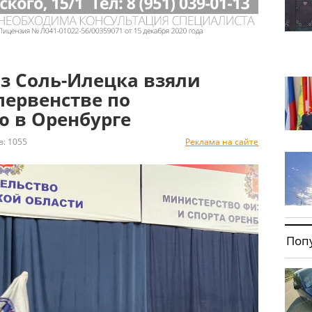
з Соль-Илецка взяли
первенстве по
ю в Оренбурге
 1055
Реклама на сайте
Поп