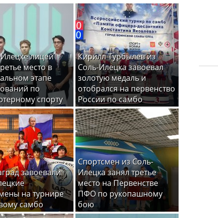
-Илецке лицей
Кирилл Турбылев из
третье место в
Соль-Илецка завоевал
альном этапе
золотую медаль и
ований по
отобрался на первенство
терному спорту
России по самбо
Спортсмен из Соль-
аград завоевали
Илецка занял третье
лецкие
место на Первенстве
мены на турнире
ПФО по рукопашному
вому самбо
бою