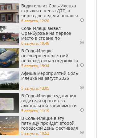
Водитель из Соль-Илецка
скрылся с места ДТП, а
через две недели попался
пьяным
6 августа, 12:20
Соль-Илецк вывел
Оренбуржье на первое
место в стране по
выращиванию арбузов
6 августа, 10:48
В Соль-Илецке
несовершеннолетний
пешеход попал под колеса
автомобиля
5 августа, 15:34
1
Афиша мероприятий Соль-
Илецка на август 2026
5 августа, 13:05
В Соль-Илецке суд лишил
водителя прав из-за
алкогольной зависимости
5 августа, 11:19
В Соль-Илецке в эту
пятницу пройдет второй
городской день фестиваля
«Музыка в степи»
5 августа, 10:53