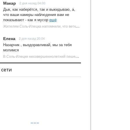
Макар
2 дня назад 04:00
Дык, как наберётся, так и выкидываю, а,
что ваши камеры наблюдения вам не
показывают - как я мусор
ещё
Жителям Соль-Илецка напомнили, что ветки от деревьев нельзя оставлять на площадках ТКО | Новости Соль-Илецка
Елена
2 дня назад 20:04
Назарчик , выздоравливай, мы за тебя
молимся
В Соль-Илецке несовершеннолетний пешеход попал под колеса автомобиля | Новости Соль-Илецка
 сети