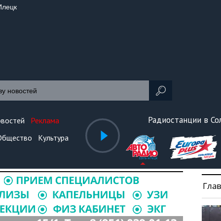
Илецк
Радиостанции в С
овостей
Реклама
Общество
Культура
Гла