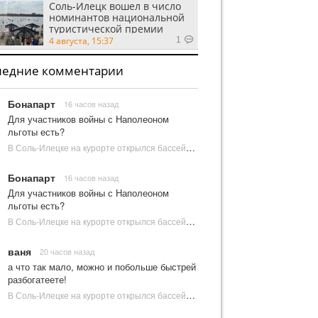
Соль-Илецк вошел в число
номинантов национальной
туристической премии
Russian Traveler Awards
4 августа, 15:37
1
ледние комментарии
Бонапарт
16 часов назад
Для участников войны с Наполеоном
льготы есть?
В Соль-Илецке на курорте открылся бассейн с пресной водой | Новости Соль-Илецка
Бонапарт
16 часов назад
Для участников войны с Наполеоном
льготы есть?
В Соль-Илецке на курорте открылся бассейн с пресной водой | Новости Соль-Илецка
ваня
20 часов назад
а что так мало, можно и побольше быстрей
разбогатеете!
В Соль-Илецке на курорте открылся бассейн с пресной водой | Новости Соль-Илецка