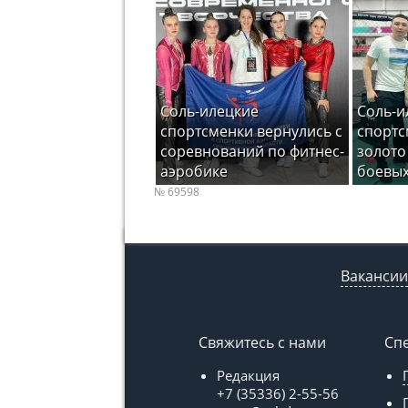
Соль-илецкие
Соль-и
спортсменки вернулись с
спортс
соревнований по фитнес-
золото
аэробике
боевых
№ 69598
Вакансии
Свяжитесь с нами
Сп
Редакция
+7 (35336) 2-55-56