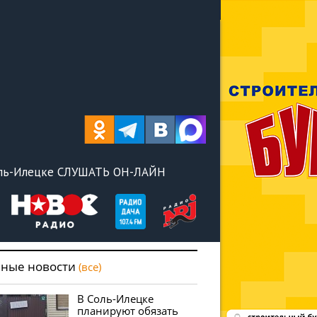
оль-Илецке СЛУШАТЬ ОН-ЛАЙН
вные новости
(все)
В Соль-Илецке
планируют обязать