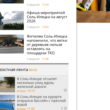
5 августа
15:34
Афиша мероприятий
Соль-Илецка на август
2026
5 августа
13:05
Жителям Соль-Илецка
напомнили, что ветки
от деревьев нельзя
оставлять на
площадках ТКО
3 августа
11:06
востная лента
(все)
В Соль-Илецке отсыпят
несколько улиц вдоль
железной дороги
вчера, 16:10
В Соль-Илецке на курорте
открылся бассейн с пресной
водой
вчера, 11:00
3