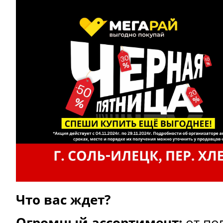
Что вас ждет?
Огромный ассортимент:
от по