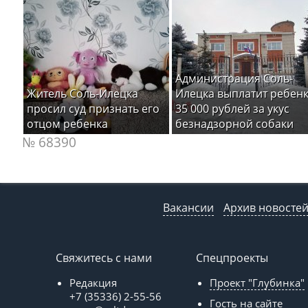
Администрация Соль-
Житель Соль-Илецка
Илецка выплатит ребен
просил суд признать его
35 000 рублей за укус
отцом ребенка
безнадзорной собаки
№ 68390
Вакансии
Архив новосте
Свяжитесь с нами
Спецпроекты
Редакция
Проект "Глубинка"
+7 (35336) 2-55-56
Гость на сайте