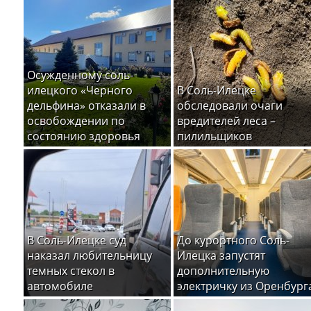
Осужденному соль-
илецкого «Черного
В Соль-Илецке
дельфина» отказали в
обследовали очаги
освобождении по
вредителей леса –
состоянию здоровья
пилильщиков
В Соль-Илецке суд
До курортного Соль-
наказал любительницу
Илецка запустят
темных стекол в
дополнительную
автомобиле
электричку из Оренбург