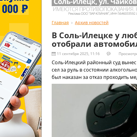
Главная
Архив новостей
В Соль-Илецке у лю
отобрали автомоби
11 сентября 2025, 11:16
Просмотров
Соль-Илецкий районный суд вынес
сел за руль в состоянии алкогольн
был наказан за отказ проходить м