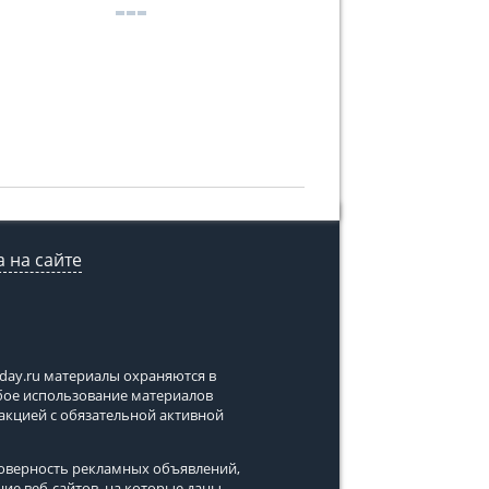
 на сайте
tday.ru
материалы охраняются в
юбое использование материалов
дакцией с обязательной активной
стоверность рекламных объявлений,
ние веб-сайтов, на которые даны