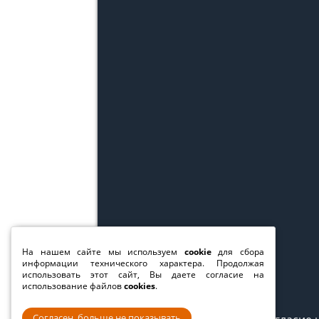
На нашем сайте мы используем
cookie
для сбора
информации технического характера. Продолжая
использовать этот сайт, Вы даете согласие на
использование файлов
cookies
.
Согласен, больше не показывать