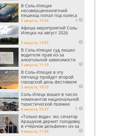
В Соль-Илецке
несовершеннолетний
пешеход попал под колеса
автомобиля
5 августа, 15:34
1
Афиша мероприятий Соль-
Илецка на август 2026
5 августа, 13:05
В Соль-Илецке суд лишил
водителя прав из-за
алкогольной зависимости
5 августа, 11:19
В Соль-Илецке в эту
пятницу пройдет второй
городской день фестиваля
«Музыка в степи»
5 августа, 10:53
Соль-Илецк вошел в число
номинантов национальной
туристической премии
Russian Traveler Awards
4 августа, 15:37
1
«Только вода»: экс‑сенатор
Арашуков держит голодовку
в «Чёрном дельфине» из‑за
духоты на рабочем месте
4 августа, 11:04