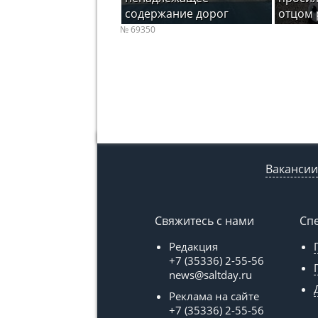
содержание дорог
отцом 
№ 69350
Вакансии
Свяжитесь с нами
Сп
Редакция
+7 (35336) 2-55-56
news@saltday.ru
Реклама на сайте
+7 (35336) 2-55-56