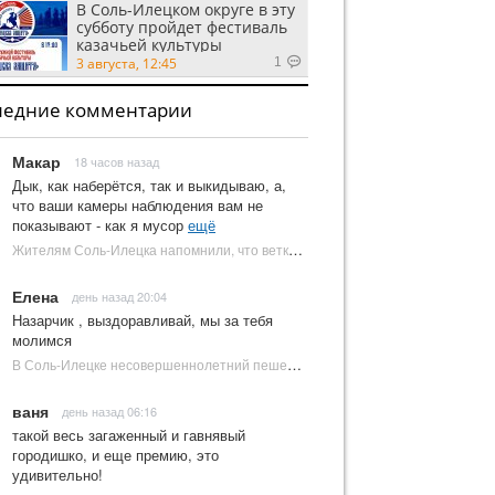
В Соль-Илецком округе в эту
субботу пройдет фестиваль
казачьей культуры
3 августа, 12:45
1
ледние комментарии
Макар
18 часов назад
Дык, как наберётся, так и выкидываю, а,
что ваши камеры наблюдения вам не
показывают - как я мусор
ещё
Жителям Соль-Илецка напомнили, что ветки от деревьев нельзя оставлять на площадках ТКО | Новости Соль-Илецка
Елена
день назад 20:04
Назарчик , выздоравливай, мы за тебя
молимся
В Соль-Илецке несовершеннолетний пешеход попал под колеса автомобиля | Новости Соль-Илецка
ваня
день назад 06:16
такой весь загаженный и гавнявый
городишко, и еще премию, это
удивительно!