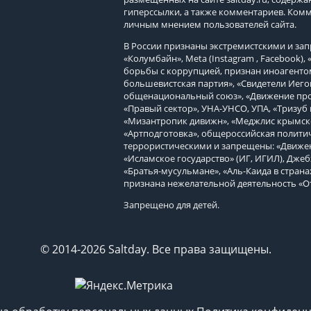
гиперссылки, а также комментариев. Ком
личным мнением пользователей сайта.
В России признаны экстремистскими и з
«Колумбайн», Meta (Instagram , Facebook)
борьбы с коррупцией, признан иноагенто
большевистская партия», «Свидетели Иего
общенациональный союз», «Движение про
«Правый сектор», УНА-УНСО, УПА, «Тризуб 
«Мизантропик дивижн», «Меджлис крымско
«Артподготовка», общероссийская политич
террористическими и запрещены: «Движен
«Исламское государство» (ИГ, ИГИЛ), Джеб
«Братья-мусульмане», «Аль-Каида в страна
признана нежелательной деятельность «О
Запрещено для детей.
© 2014-2026 Saltday. Все права защищены.