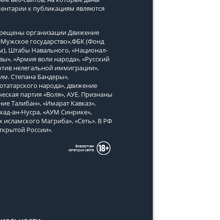
ментарии к публикациям являются
апрещены организации Движение
, «Мужское государство»,ФБК (Фонд
м), Штабы Навального, «Национал-
вы», «Армия воли народа», «Русский
тив нелегальной иммиграции»,
им. Степана Бандеры»,
татарского народа», движение
еская партия «Воля», АУЕ. Признаны
ие Талибан», «Имарат Кавказ»,
хад-ан-Нусра, «АУМ Синрике»,
х исламского Магриба», «Сеть». В РФ
ткрытой России».