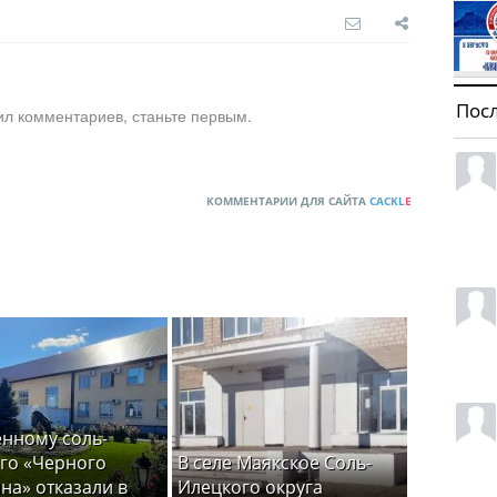
Пос
ил комментариев, станьте первым.
КОММЕНТАРИИ ДЛЯ САЙТА
CACKL
E
нному соль-
го «Черного
В селе Маякское Соль-
на» отказали в
Илецкого округа