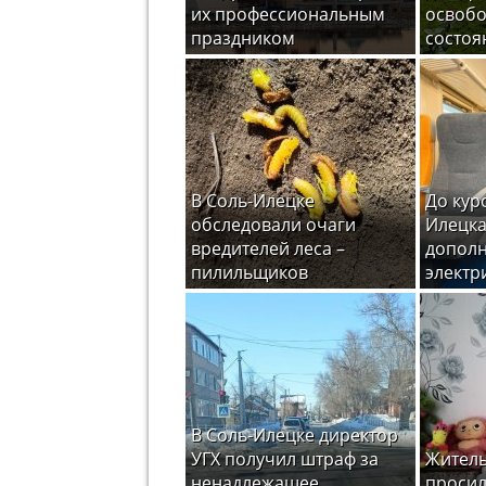
их профессиональным
освоб
праздником
состоя
В Соль-Илецке
До кур
обследовали очаги
Илецка
вредителей леса –
допол
пилильщиков
электр
В Соль-Илецке директор
УГХ получил штраф за
Житель
ненадлежащее
просил