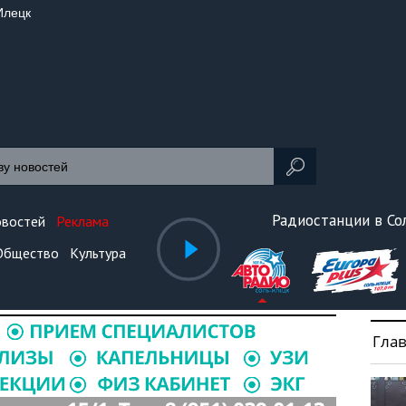
Илецк
Радиостанции в С
овостей
Реклама
Общество
Культура
Гла