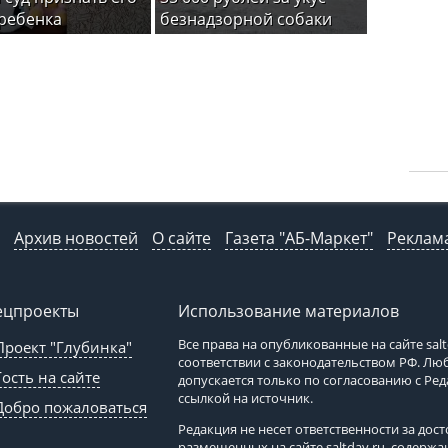
ребенка
безнадзорной собаки
Архив новостей
О сайте
Газета "АБ-Маркет"
Реклама
ецпроекты
Использование материалов
Все права на опубликованные на сайте
sal
Проект "Глубинка"
соответствии с законодательством РФ. Л
Гость на сайте
допускается только по согласованию с Ре
ссылкой на источник.
Добро пожаловаться
Редакция не несет ответственности за до
размещенных на сайте
saltday.ru
, содержа