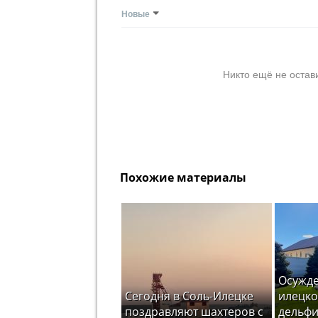
Новые
Никто ещё не остав
Похожие материалы
Осужде
Сегодня в Соль-Илецке
илецко
поздравляют шахтеров с
дельфи