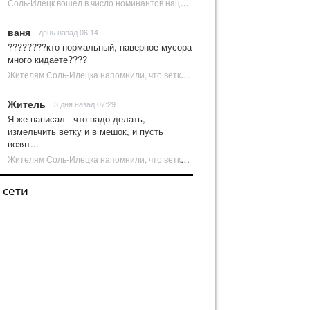
Соль-Илецк вошел в число номинантов национальной туристической премии Russian Traveler Awards | Новости Соль-Илецка
ваня
день назад 06:14
????????кто нормальный, наверное мусора
много кидаете????
Жителям Соль-Илецка напомнили, что ветки от деревьев нельзя оставлять на площадках ТКО | Новости Соль-Илецка
Житель
3 дня назад 07:29
Я же написал - что надо делать,
измельчить ветку и в мешок, и пусть
возят...
Жителям Соль-Илецка напомнили, что ветки от деревьев нельзя оставлять на площадках ТКО | Новости Соль-Илецка
 сети