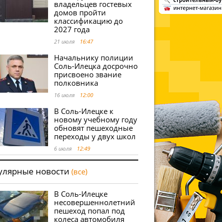
владельцев гостевых
домов пройти
классификацию до
2027 года
21 июля
16:47
Начальнику полиции
Соль-Илецка досрочно
присвоено звание
полковника
16 июля
12:00
В Соль-Илецке к
новому учебному году
обновят пешеходные
переходы у двух школ
6 июля
12:49
улярные новости
(все)
В Соль-Илецке
несовершеннолетний
пешеход попал под
колеса автомобиля