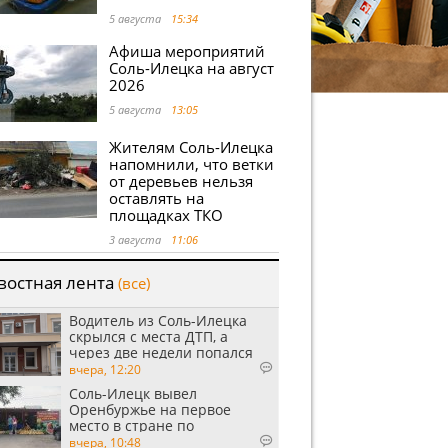
5 августа
15:34
Афиша мероприятий
Соль-Илецка на август
2026
5 августа
13:05
Жителям Соль-Илецка
напомнили, что ветки
от деревьев нельзя
оставлять на
площадках ТКО
3 августа
11:06
востная лента
(все)
Водитель из Соль-Илецка
скрылся с места ДТП, а
через две недели попался
пьяным
вчера, 12:20
Соль-Илецк вывел
Оренбуржье на первое
место в стране по
выращиванию арбузов
вчера, 10:48