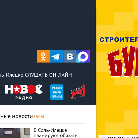
оль-Илецке СЛУШАТЬ ОН-ЛАЙН
вные новости
(все)
В Соль-Илецке
планируют обязать