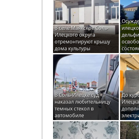
Осужде
В селе Маякское Соль-
илецко
Илецкого округа
дельфи
отремонтируют крышу
освоб
дома культуры
состоя
В Соль-Илецке суд
До кур
наказал любительницу
Илецка
темных стекол в
допол
автомобиле
электр