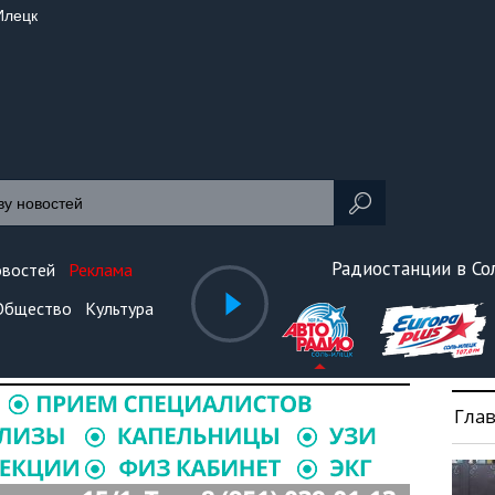
Илецк
Радиостанции в С
овостей
Реклама
Общество
Культура
Гла