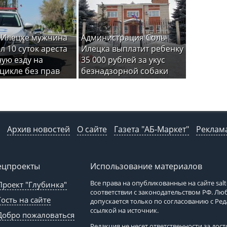
-Илецке мужчина
Администрация Соль-
л 10 суток ареста
Илецка выплатит ребенку
ную езду на
35 000 рублей за укус
цикле без прав
безнадзорной собаки
Архив новостей
О сайте
Газета "АБ-Маркет"
Реклама
ецпроекты
Использование материалов
Все права на опубликованные на сайте
sal
Проект "Глубинка"
соответствии с законодательством РФ. Л
Гость на сайте
допускается только по согласованию с Ре
ссылкой на источник.
Добро пожаловаться
Редакция не несет ответственности за до