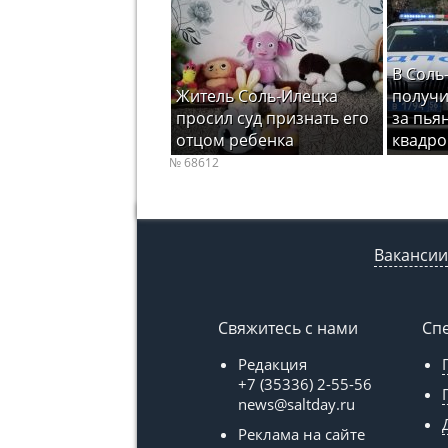
В Соль
Житель Соль-Илецка
получи
просил суд признать его
за пья
отцом ребенка
квадро
№ 68612
Вакансии
Свяжитесь с нами
Сп
Редакция
+7 (35336) 2-55-56
news@saltday.ru
Реклама на сайте