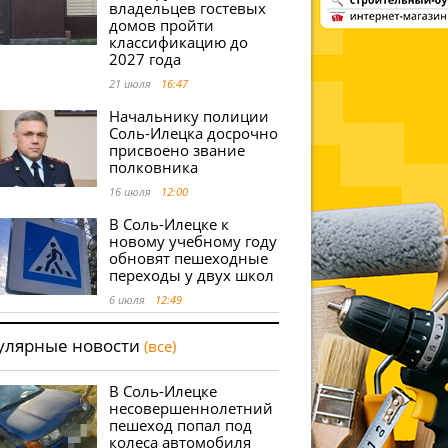
владельцев гостевых
домов пройти
классификацию до
2027 года
21 июля
16:47
Начальнику полиции
Соль-Илецка досрочно
присвоено звание
полковника
16 июля
12:00
В Соль-Илецке к
новому учебному году
обновят пешеходные
переходы у двух школ
6 июля
12:49
улярные новости
(все)
В Соль-Илецке
несовершеннолетний
пешеход попал под
колеса автомобиля