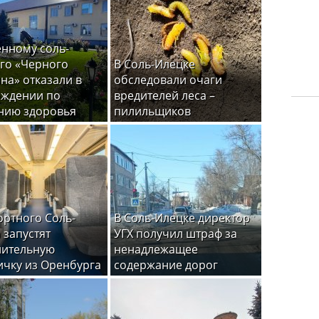
нному соль-
го «Черного
В Соль-Илецке
на» отказали в
обследовали очаги
ождении по
вредителей леса –
нию здоровья
пилильщиков
ортного Соль-
В Соль-Илецке директор
 запустят
УГХ получил штраф за
нительную
ненадлежащее
ичку из Оренбурга
содержание дорог