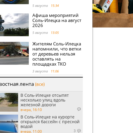
5 августа
15:34
Афиша мероприятий
Соль-Илецка на август
2026
5 августа
13:05
Жителям Соль-Илецка
напомнили, что ветки
от деревьев нельзя
оставлять на
площадках ТКО
3 августа
11:06
востная лента
(все)
В Соль-Илецке отсыпят
несколько улиц вдоль
железной дороги
вчера, 16:10
В Соль-Илецке на курорте
открылся бассейн с пресной
водой
вчера, 11:00
3