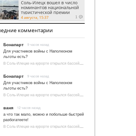
Соль-Илецк вошел в число
номинантов национальной
туристической премии
Russian Traveler Awards
4 августа, 15:37
1
ледние комментарии
Бонапарт
9 часов назад
Для участников войны с Наполеоном
льготы есть?
В Соль-Илецке на курорте открылся бассейн с пресной водой | Новости Соль-Илецка
Бонапарт
9 часов назад
Для участников войны с Наполеоном
льготы есть?
В Соль-Илецке на курорте открылся бассейн с пресной водой | Новости Соль-Илецка
ваня
12 часов назад
а что так мало, можно и побольше быстрей
разбогатеете!
В Соль-Илецке на курорте открылся бассейн с пресной водой | Новости Соль-Илецка