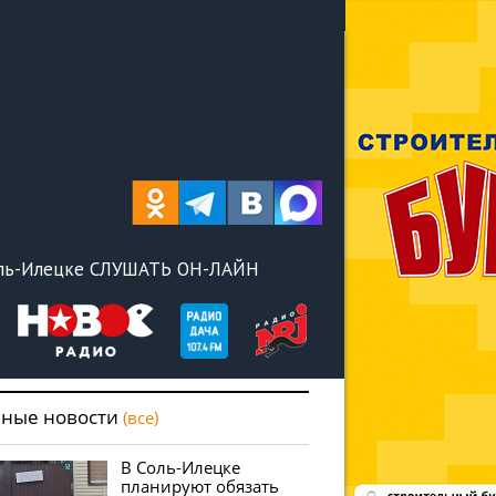
оль-Илецке СЛУШАТЬ ОН-ЛАЙН
вные новости
(все)
В Соль-Илецке
планируют обязать