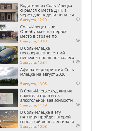
Водитель из Соль-Илецка
скрылся с места ДТП, а
через две недели попался
пьяным
6 августа, 12:20
Соль-Илецк вывел
Оренбуржье на первое
место в стране по
выращиванию арбузов
6 августа, 10:48
В Соль-Илецке
несовершеннолетний
пешеход попал под колеса
автомобиля
5 августа, 15:34
1
Афиша мероприятий Соль-
Илецка на август 2026
5 августа, 13:05
В Соль-Илецке суд лишил
водителя прав из-за
алкогольной зависимости
5 августа, 11:19
В Соль-Илецке в эту
пятницу пройдет второй
городской день фестиваля
«Музыка в степи»
5 августа, 10:53