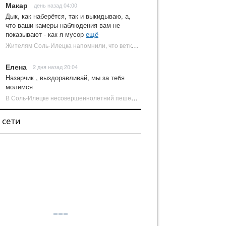
Макар
день назад 04:00
Дык, как наберётся, так и выкидываю, а,
что ваши камеры наблюдения вам не
показывают - как я мусор
ещё
Жителям Соль-Илецка напомнили, что ветки от деревьев нельзя оставлять на площадках ТКО | Новости Соль-Илецка
Елена
2 дня назад 20:04
Назарчик , выздоравливай, мы за тебя
молимся
В Соль-Илецке несовершеннолетний пешеход попал под колеса автомобиля | Новости Соль-Илецка
 сети