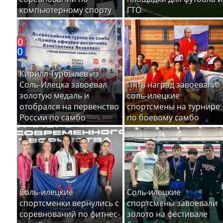
компьютерному спорту
ГТО
Кирилл Турбылев из
Соль-Илецка завоевал
Пять наград завоевали
золотую медаль и
соль-илецкие
отобрался на первенство
спортсмены на турнире
России по самбо
по боевому самбо
Соль-илецкие
Соль-илецкие
спортсменки вернулись с
спортсмены завоевали
соревнований по фитнес-
золото на фестивале