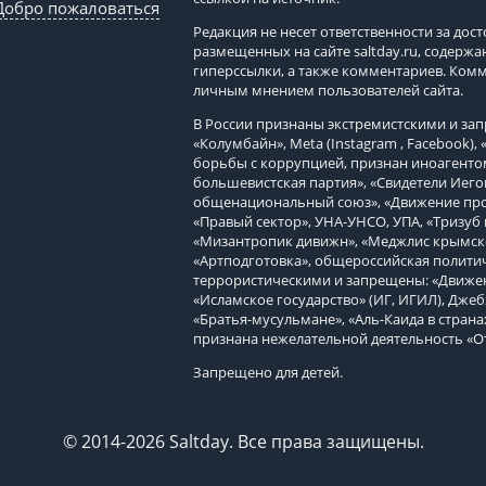
Добро пожаловаться
Редакция не несет ответственности за до
размещенных на сайте
saltday.ru
, содержа
гиперссылки, а также комментариев. Ком
личным мнением пользователей сайта.
В России признаны экстремистскими и з
«Колумбайн», Meta (Instagram , Facebook)
борьбы с коррупцией, признан иноагенто
большевистская партия», «Свидетели Иего
общенациональный союз», «Движение про
«Правый сектор», УНА-УНСО, УПА, «Тризуб 
«Мизантропик дивижн», «Меджлис крымско
«Артподготовка», общероссийская политич
террористическими и запрещены: «Движен
«Исламское государство» (ИГ, ИГИЛ), Джеб
«Братья-мусульмане», «Аль-Каида в страна
признана нежелательной деятельность «О
Запрещено для детей.
© 2014-2026 Saltday. Все права защищены.