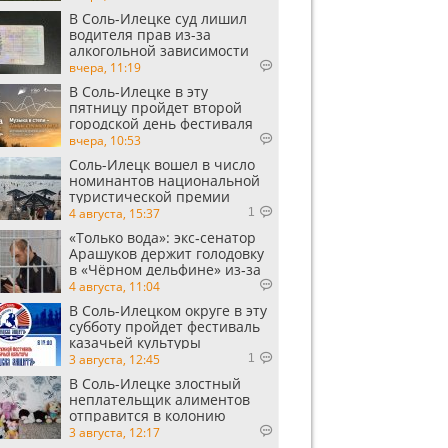
В Соль-Илецке суд лишил
водителя прав из-за
алкогольной зависимости
вчера, 11:19
В Соль-Илецке в эту
пятницу пройдет второй
городской день фестиваля
«Музыка в степи»
вчера, 10:53
Соль-Илецк вошел в число
номинантов национальной
туристической премии
Russian Traveler Awards
4 августа, 15:37
1
«Только вода»: экс‑сенатор
Арашуков держит голодовку
в «Чёрном дельфине» из‑за
духоты на рабочем месте
4 августа, 11:04
В Соль-Илецком округе в эту
субботу пройдет фестиваль
казачьей культуры
3 августа, 12:45
1
В Соль-Илецке злостный
неплательщик алиментов
отправится в колонию
строгого режима
3 августа, 12:17