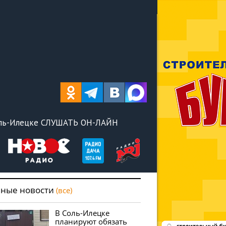
оль-Илецке СЛУШАТЬ ОН-ЛАЙН
вные новости
(все)
В Соль-Илецке
планируют обязать