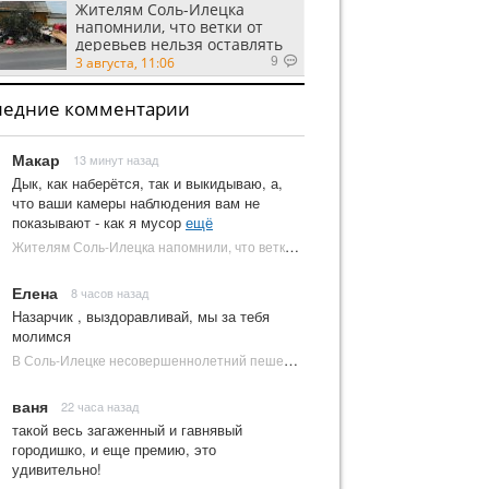
Жителям Соль-Илецка
напомнили, что ветки от
деревьев нельзя оставлять
на площадках ТКО
3 августа, 11:06
9
ледние комментарии
Макар
13 минут назад
Дык, как наберётся, так и выкидываю, а,
что ваши камеры наблюдения вам не
показывают - как я мусор
ещё
Жителям Соль-Илецка напомнили, что ветки от деревьев нельзя оставлять на площадках ТКО | Новости Соль-Илецка
Елена
8 часов назад
Назарчик , выздоравливай, мы за тебя
молимся
В Соль-Илецке несовершеннолетний пешеход попал под колеса автомобиля | Новости Соль-Илецка
ваня
22 часа назад
такой весь загаженный и гавнявый
городишко, и еще премию, это
удивительно!