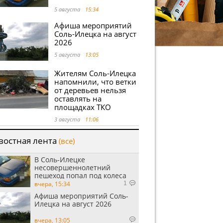
5 августа
15:34
Афиша мероприятий
Соль-Илецка на август
2026
5 августа
13:05
Жителям Соль-Илецка
напомнили, что ветки
от деревьев нельзя
оставлять на
площадках ТКО
3 августа
11:06
востная лента
(все)
В Соль-Илецке
несовершеннолетний
пешеход попал под колеса
автомобиля
вчера, 15:34
1
Афиша мероприятий Соль-
Илецка на август 2026
вчера, 13:05