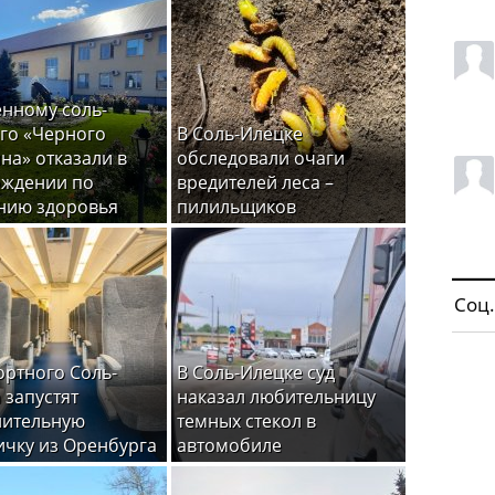
нному соль-
го «Черного
В Соль-Илецке
на» отказали в
обследовали очаги
ождении по
вредителей леса –
нию здоровья
пилильщиков
Соц.
ортного Соль-
В Соль-Илецке суд
 запустят
наказал любительницу
нительную
темных стекол в
ичку из Оренбурга
автомобиле