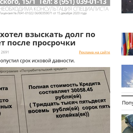
хотел взыскать долг по
ет после просрочки
2691
Реклама на сайте
ропустил срок исковой давности.
Поп