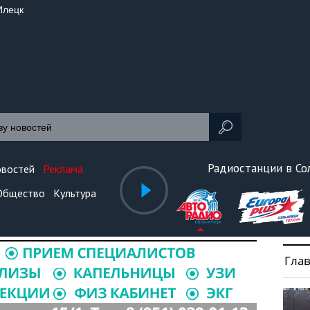
Илецк
Радиостанции в С
овостей
Реклама
Общество
Культура
Гла