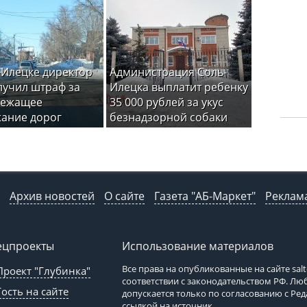
-Илецке директор
Администрация Соль-
лучил штраф за
Илецка выплатит ребенку
лежащее
35 000 рублей за укус
ание дорог
безнадзорной собаки
Архив новостей
О сайте
Газета "АБ-Маркет"
Реклама
ецпроекты
Использование материалов
Все права на опубликованные на сайте
sal
Проект "Глубинка"
соответствии с законодательством РФ. Л
Гость на сайте
допускается только по согласованию с Ре
ссылкой на источник.