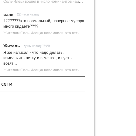
Соль-Илецк вошел в число номинантов национальной туристической премии Russian Traveler Awards | Новости Соль-Илецка
ваня
22 часа назад
????????кто нормальный, наверное мусора
много кидаете????
Жителям Соль-Илецка напомнили, что ветки от деревьев нельзя оставлять на площадках ТКО | Новости Соль-Илецка
Житель
день назад 07:29
Я же написал - что надо делать,
измельчить ветку и в мешок, и пусть
возят...
Жителям Соль-Илецка напомнили, что ветки от деревьев нельзя оставлять на площадках ТКО | Новости Соль-Илецка
 сети