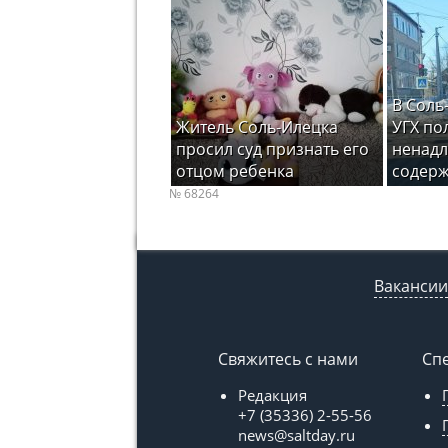
В Соль
Житель Соль-Илецка
УГХ по
просил суд признать его
ненад
отцом ребенка
содерж
№ 68264
Вакансии
Свяжитесь с нами
Сп
Редакция
+7 (35336) 2-55-56
news@saltday.ru