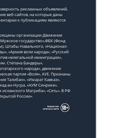
стоверность рекламных объявлений,
ние веб-сайтов, на которые даны
ментарии к публикациям являются
апрещены организации Движение
, «Мужское государство»,ФБК (Фонд
м), Штабы Навального, «Национал-
вы», «Армия воли народа», «Русский
тив нелегальной иммиграции»,
им. Степана Бандеры»,
татарского народа», движение
еская партия «Воля», АУЕ. Признаны
ие Талибан», «Имарат Кавказ»,
хад-ан-Нусра, «АУМ Синрике»,
х исламского Магриба», «Сеть». В РФ
ткрытой России».