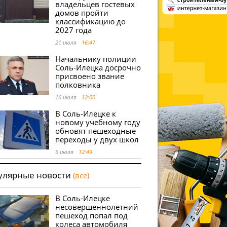
владельцев гостевых
домов пройти
классификацию до
2027 года
21 июля
16:47
Начальнику полиции
Соль-Илецка досрочно
присвоено звание
полковника
16 июля
12:00
В Соль-Илецке к
новому учебному году
обновят пешеходные
переходы у двух школ
6 июля
12:49
улярные новости
(все)
В Соль-Илецке
несовершеннолетний
пешеход попал под
колеса автомобиля