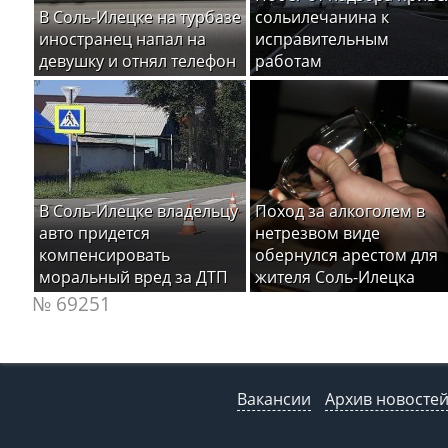
В Соль-Илецке на турбазе
сольилечанина к
иностранец напал на
исправительным
девушку и отнял телефон
работам
В Соль-Илецке владельцу
Поход за алкоголем в
авто придется
нетрезвом виде
компенсировать
обернулся арестом для
моральный вред за ДТП
жителя Соль-Илецка
№ 69251
Вакансии
Архив новосте