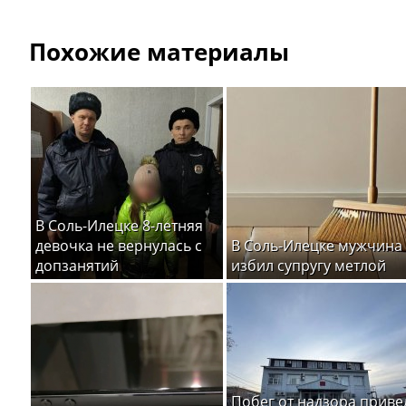
Похожие материалы
В Соль-Илецке 8-летняя
девочка не вернулась с
В Соль-Илецке мужчина
допзанятий
избил супругу метлой
Побег от надзора приве