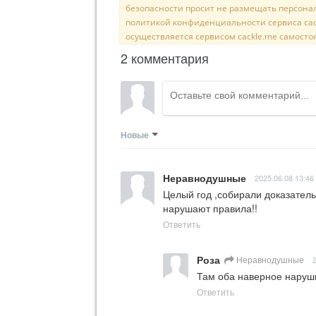
безопасности просит не размещать персона
политикой конфиденциальности сервиса cac
осуществляется сервисом cackle.me самосто
2 комментария
Новые
Неравнодушные
2025.06.08 13:46
Целый год ,собирали доказательс
нарушают правила!!
Ответить
Роза
Неравнодушные
Там оба наверное наруш
Ответить