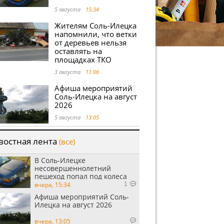
5 августа
15:34
Жителям Соль-Илецка
напомнили, что ветки
от деревьев нельзя
оставлять на
площадках ТКО
3 августа
11:06
Афиша мероприятий
Соль-Илецка на август
2026
5 августа
13:05
востная лента
(все)
В Соль-Илецке
несовершеннолетний
пешеход попал под колеса
автомобиля
вчера, 15:34
1
Афиша мероприятий Соль-
Илецка на август 2026
вчера, 13:05