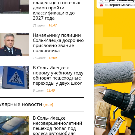
владельцев гостевых
домов пройти
классификацию до
2027 года
21 июля
16:47
Начальнику полиции
Соль-Илецка досрочно
присвоено звание
полковника
16 июля
12:00
В Соль-Илецке к
новому учебному году
обновят пешеходные
переходы у двух школ
6 июля
12:49
улярные новости
(все)
В Соль-Илецке
несовершеннолетний
пешеход попал под
колеса автомобиля