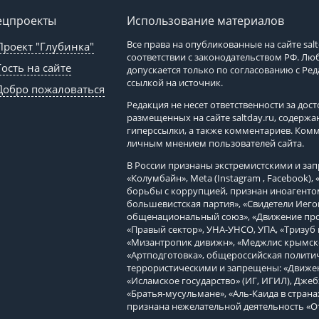
ецпроекты
Использование материалов
Все права на опубликованные на сайте
sal
Проект "Глубинка"
соответствии с законодательством РФ. Л
Гость на сайте
допускается только по согласованию с Ре
ссылкой на источник.
Добро пожаловаться
Редакция не несет ответственности за до
размещенных на сайте
saltday.ru
, содержа
гиперссылки, а также комментариев. Ком
личным мнением пользователей сайта.
В России признаны экстремистскими и з
«Колумбайн», Meta (Instagram , Facebook)
борьбы с коррупцией, признан иноагенто
большевистская партия», «Свидетели Иего
общенациональный союз», «Движение про
«Правый сектор», УНА-УНСО, УПА, «Тризуб 
«Мизантропик дивижн», «Меджлис крымско
«Артподготовка», общероссийская политич
террористическими и запрещены: «Движен
«Исламское государство» (ИГ, ИГИЛ), Джеб
«Братья-мусульмане», «Аль-Каида в страна
признана нежелательной деятельность «О