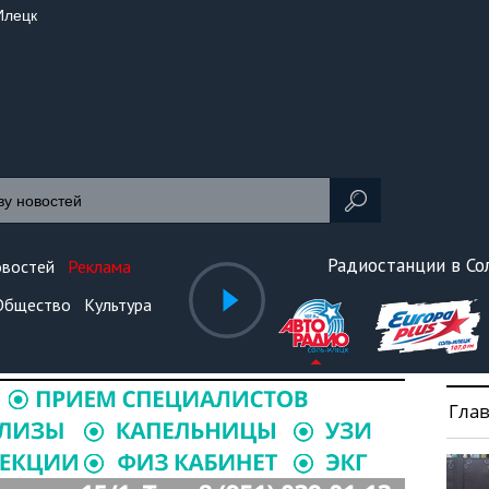
Илецк
Радиостанции в С
овостей
Реклама
Общество
Культура
Гла