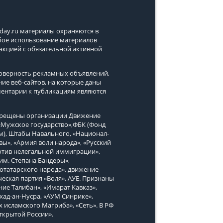
tday.ru
материалы охраняются в
юбое использование материалов
дакцией с обязательной активной
стоверность рекламных объявлений,
ние веб-сайтов, на которые даны
ментарии к публикациям являются
апрещены организации Движение
, «Мужское государство»,ФБК (Фонд
м), Штабы Навального, «Национал-
вы», «Армия воли народа», «Русский
тив нелегальной иммиграции»,
им. Степана Бандеры»,
татарского народа», движение
еская партия «Воля», АУЕ. Признаны
ие Талибан», «Имарат Кавказ»,
хад-ан-Нусра, «АУМ Синрике»,
х исламского Магриба», «Сеть». В РФ
ткрытой России».