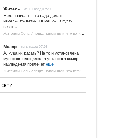
Житель
день назад 07:29
Я же написал - что надо делать,
измельчить ветку и в мешок, и пусть
возят...
Жителям Соль-Илецка напомнили, что ветки от деревьев нельзя оставлять на площадках ТКО | Новости Соль-Илецка
Макар
день назад 07:26
А, куда их кидать? На то и установлена
мусорная площадка, а установка камер
наблюдения повлечет
ещё
Жителям Соль-Илецка напомнили, что ветки от деревьев нельзя оставлять на площадках ТКО | Новости Соль-Илецка
 сети