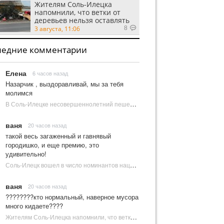
Жителям Соль-Илецка
напомнили, что ветки от
деревьев нельзя оставлять
на площадках ТКО
3 августа, 11:06
8
ледние комментарии
Елена
6 часов назад
Назарчик , выздоравливай, мы за тебя
молимся
В Соль-Илецке несовершеннолетний пешеход попал под колеса автомобиля | Новости Соль-Илецка
ваня
20 часов назад
такой весь загаженный и гавнявый
городишко, и еще премию, это
удивительно!
Соль-Илецк вошел в число номинантов национальной туристической премии Russian Traveler Awards | Новости Соль-Илецка
ваня
20 часов назад
????????кто нормальный, наверное мусора
много кидаете????
Жителям Соль-Илецка напомнили, что ветки от деревьев нельзя оставлять на площадках ТКО | Новости Соль-Илецка