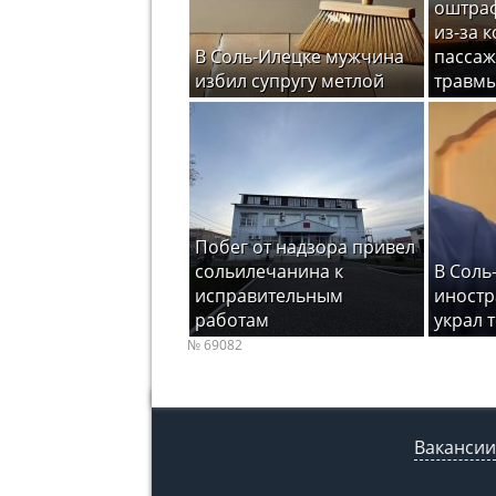
оштраф
из-за 
В Соль-Илецке мужчина
пассаж
избил супругу метлой
травм
Побег от надзора привел
сольилечанина к
В Соль
исправительным
иностр
работам
украл 
№ 69082
Вакансии