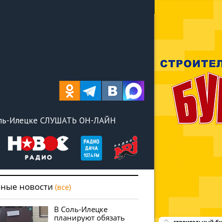
оль-Илецке СЛУШАТЬ ОН-ЛАЙН
вные новости
(все)
В Соль-Илецке
планируют обязать