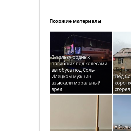
Похожие материалы
В пользу родных
погибших под колесами
автобуса под Соль-
Илецком мужчин
Под Со
взыскали моральный
коротк
вред
сгорел
В Соль