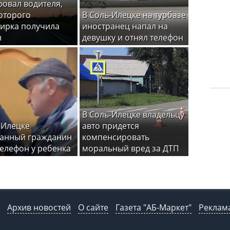
овал водителя,
которого
В Соль-Илецке на турбазе
ирка получила
иностранец напал на
ы
девушку и отнял телефон
В Соль-Илецке владельцу
-Илецке
авто придется
анный гражданин
компенсировать
телефон у ребенка
моральный вред за ДТП
Архив новостей
О сайте
Газета "АБ-Маркет"
Реклама