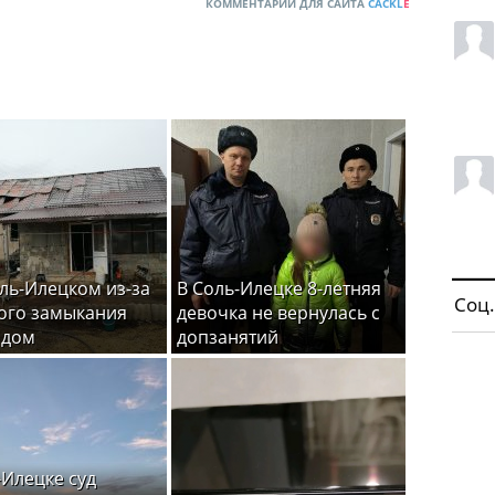
КОММЕНТАРИИ ДЛЯ САЙТА
CACKL
E
ль-Илецком из-за
В Соль-Илецке 8-летняя
Соц.
ого замыкания
девочка не вернулась с
 дом
допзанятий
-Илецке суд