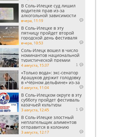
В Соль-Илецке суд лишил
водителя прав из-за
алкогольной зависимости
вчера, 11:19
В Соль-Илецке в эту
пятницу пройдет второй
городской день фестиваля
«Музыка в степи»
вчера, 10:53
Соль-Илецк вошел в число
номинантов национальной
туристической премии
Russian Traveler Awards
4 августа, 15:37
1
«Только вода»: экс‑сенатор
Арашуков держит голодовку
в «Чёрном дельфине» из‑за
духоты на рабочем месте
4 августа, 11:04
В Соль-Илецком округе в эту
субботу пройдет фестиваль
казачьей культуры
3 августа, 12:45
1
В Соль-Илецке злостный
неплательщик алиментов
отправится в колонию
строгого режима
3 августа, 12:17