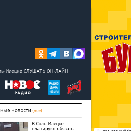
оль-Илецке СЛУШАТЬ ОН-ЛАЙН
вные новости
(все)
В Соль-Илецке
планируют обязать