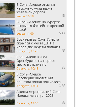
В Соль-Илецке отсыпят
несколько улиц вдоль
железной дороги
вчера, 16:10
В Соль-Илецке на курорте
открылся бассейн с пресной
водой
вчера, 11:00
5
Водитель из Соль-Илецка
скрылся с места ДТП, а
через две недели попался
пьяным
6 августа, 12:20
Соль-Илецк вывел
Оренбуржье на первое
место в стране по
выращиванию арбузов
6 августа, 10:48
В Соль-Илецке
несовершеннолетний
пешеход попал под колеса
автомобиля
5 августа, 15:34
1
Афиша мероприятий Соль-
Илецка на август 2026
5 августа, 13:05