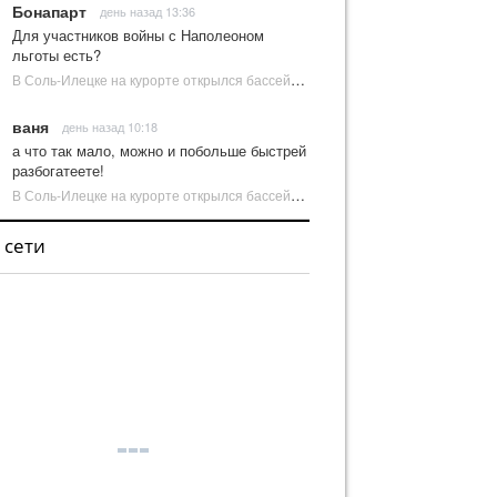
Бонапарт
день назад 13:36
Для участников войны с Наполеоном
льготы есть?
В Соль-Илецке на курорте открылся бассейн с пресной водой | Новости Соль-Илецка
ваня
день назад 10:18
а что так мало, можно и побольше быстрей
разбогатеете!
В Соль-Илецке на курорте открылся бассейн с пресной водой | Новости Соль-Илецка
 сети