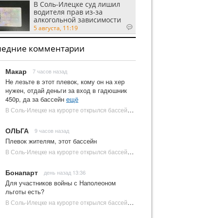
В Соль-Илецке суд лишил
водителя прав из-за
алкогольной зависимости
5 августа, 11:19
ледние комментарии
Макар
7 часов назад
Не лезьте в этот плевок, кому он на хер
нужен, отдай деньги за вход в гадюшник
450р, да за бассейн
ещё
В Соль-Илецке на курорте открылся бассейн с пресной водой | Новости Соль-Илецка
ОЛЬГА
9 часов назад
Плевок жителям, этот бассейн
В Соль-Илецке на курорте открылся бассейн с пресной водой | Новости Соль-Илецка
Бонапарт
день назад 13:36
Для участников войны с Наполеоном
льготы есть?
В Соль-Илецке на курорте открылся бассейн с пресной водой | Новости Соль-Илецка