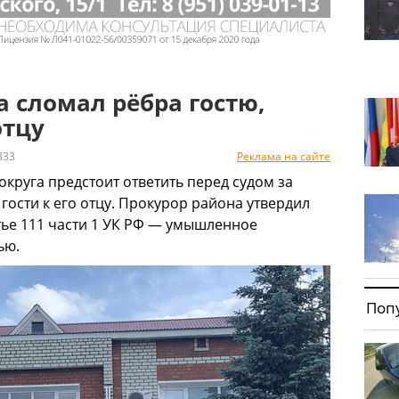
 сломал рёбра гостю,
отцу
333
Реклама на сайте
круга предстоит ответить перед судом за
ости к его отцу. Прокурор района утвердил
тье 111 части 1 УК РФ — умышленное
ью.
Поп