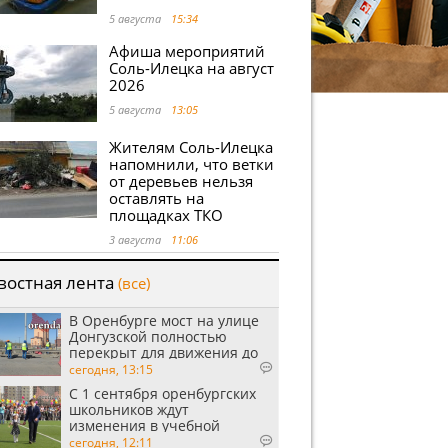
5 августа
15:34
Афиша мероприятий
Соль-Илецка на август
2026
5 августа
13:05
Жителям Соль-Илецка
напомнили, что ветки
от деревьев нельзя
оставлять на
площадках ТКО
3 августа
11:06
востная лента
(все)
В Оренбурге мост на улице
Донгузской полностью
перекрыт для движения до
утра 10 августа
сегодня, 13:15
С 1 сентября оренбургских
школьников ждут
изменения в учебной
программе
сегодня, 12:11