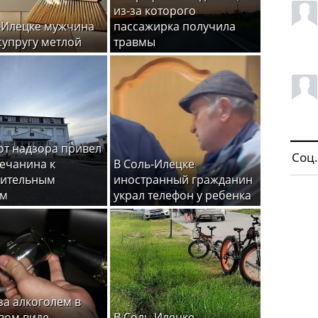
из-за которого
-Илецке мужчина
пассажирка получила
супругу метлой
травмы
от надзора привел
Соц.
ечанина к
В Соль-Илецке
вительным
иностранный гражданин
ам
украл телефон у ребенка
за алкоголем в
вом виде
В Соль-Илецке