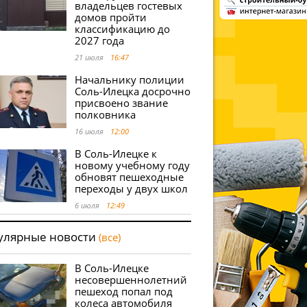
владельцев гостевых
домов пройти
классификацию до
2027 года
21 июля
16:47
Начальнику полиции
Соль-Илецка досрочно
присвоено звание
полковника
16 июля
12:00
В Соль-Илецке к
новому учебному году
обновят пешеходные
переходы у двух школ
6 июля
12:49
улярные новости
(все)
В Соль-Илецке
несовершеннолетний
пешеход попал под
колеса автомобиля