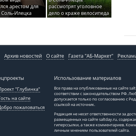
лся арестом для
рассмотрят уголовное
 Соль-Илецка
дело о краже велосипеда
Архив новостей
О сайте
Газета "АБ-Маркет"
Реклама
ецпроекты
Использование материалов
Все права на опубликованные на сайте
sal
Проект "Глубинка"
соответствии с законодательством РФ. Л
Гость на сайте
допускается только по согласованию с Ре
ссылкой на источник.
Добро пожаловаться
Редакция не несет ответственности за до
размещенных на сайте
saltday.ru
, содержа
гиперссылки, а также комментариев. Ком
личным мнением пользователей сайта.