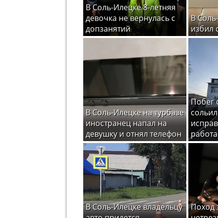
В Соль-Илецке 8-летняя
девочка не вернулась с
В Соль
допзанятий
избил 
Побег 
В Соль-Илецке на турбазе
сольил
иностранец напал на
испра
девушку и отнял телефон
работ
В Соль-Илецке владельцу
Поход 
авто придется
нетрез