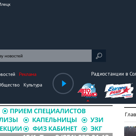
Илецк
Радиостанции в С
овостей
Реклама
Общество
Культура
Гла