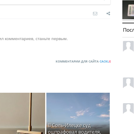
Пос
ил комментариев, станьте первым.
КОММЕНТАРИИ ДЛЯ САЙТА
CACKL
E
В Соль-Илецке суд
оштрафовал водителя,