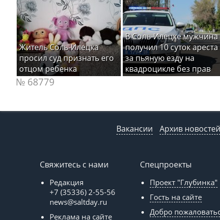
В Соль-Илецке мужчина
Житель Соль-Илецка
получил 10 суток ареста
просил суд признать его
за пьяную езду на
отцом ребенка
квадроцикле без прав
№ 68779
Вакансии
Архив новосте
Свяжитесь с нами
Спецпроекты
Редакция
Проект "Глубинка"
+7 (35336) 2-55-56
Гость на сайте
news@saltday.ru
Добро пожаловать
Реклама на сайте