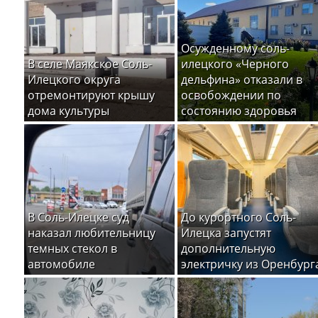
Осужденному соль-
В селе Маякское Соль-
илецкого «Черного
Илецкого округа
дельфина» отказали в
отремонтируют крышу
освобождении по
дома культуры
состоянию здоровья
В Соль-Илецке суд
До курортного Соль-
наказал любительницу
Илецка запустят
темных стекол в
дополнительную
автомобиле
электричку из Оренбург