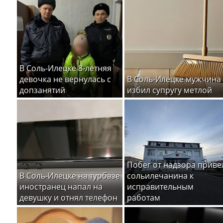
В Соль-Илецке 8-летняя
девочка не вернулась с
В Соль-Илецке мужчина
допзанятий
избил супругу метлой
Побег от надзора приве
В Соль-Илецке на турбазе
сольилечанина к
иностранец напал на
исправительным
девушку и отнял телефон
работам