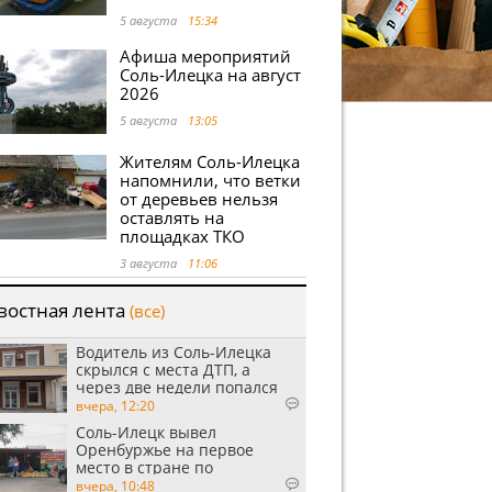
5 августа
15:34
Афиша мероприятий
Соль-Илецка на август
2026
5 августа
13:05
Жителям Соль-Илецка
напомнили, что ветки
от деревьев нельзя
оставлять на
площадках ТКО
3 августа
11:06
востная лента
(все)
Водитель из Соль-Илецка
скрылся с места ДТП, а
через две недели попался
пьяным
вчера, 12:20
Соль-Илецк вывел
Оренбуржье на первое
место в стране по
выращиванию арбузов
вчера, 10:48