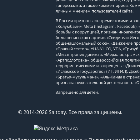
гиперссылки, а также комментариев. Ком
личным мнением пользователей сайта.
В России признаны экстремистскими и з
«Колумбайн», Meta (Instagram , Facebook)
борьбы с коррупцией, признан иноагенто
большевистская партия», «Свидетели Иего
общенациональный союз», «Движение про
«Правый сектор», УНА-УНСО, УПА, «Тризуб 
«Мизантропик дивижн», «Меджлис крымско
«Артподготовка», общероссийская политич
террористическими и запрещены: «Движен
«Исламское государство» (ИГ, ИГИЛ), Джеб
«Братья-мусульмане», «Аль-Каида в страна
признана нежелательной деятельность «О
Запрещено для детей.
© 2014-2026 Saltday. Все права защищены.