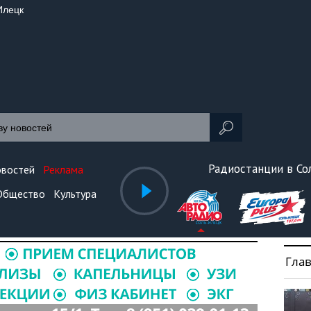
Илецк
Радиостанции в С
овостей
Реклама
Общество
Культура
Гла