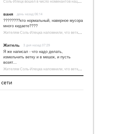
Соль-Илецк вошел в число номинантов национальной туристической премии Russian Traveler Awards | Новости Соль-Илецка
ваня
день назад 06:14
????????кто нормальный, наверное мусора
много кидаете????
Жителям Соль-Илецка напомнили, что ветки от деревьев нельзя оставлять на площадках ТКО | Новости Соль-Илецка
Житель
3 дня назад 07:29
Я же написал - что надо делать,
измельчить ветку и в мешок, и пусть
возят...
Жителям Соль-Илецка напомнили, что ветки от деревьев нельзя оставлять на площадках ТКО | Новости Соль-Илецка
 сети