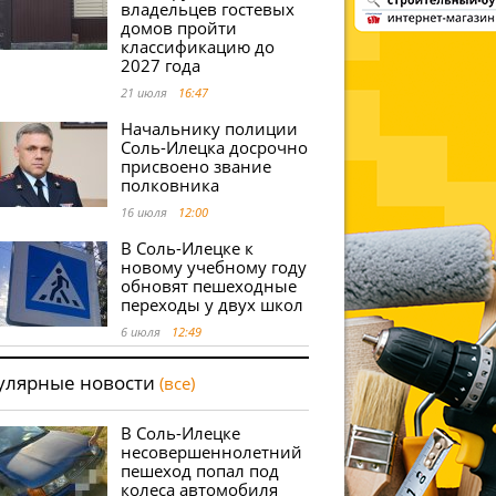
владельцев гостевых
домов пройти
классификацию до
2027 года
21 июля
16:47
Начальнику полиции
Соль-Илецка досрочно
присвоено звание
полковника
16 июля
12:00
В Соль-Илецке к
новому учебному году
обновят пешеходные
переходы у двух школ
6 июля
12:49
улярные новости
(все)
В Соль-Илецке
несовершеннолетний
пешеход попал под
колеса автомобиля