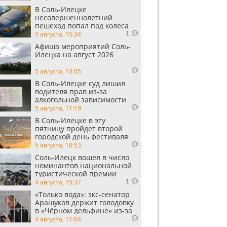
В Соль-Илецке
несовершеннолетний
пешеход попал под колеса
автомобиля
5 августа, 15:34
1
Афиша мероприятий Соль-
Илецка на август 2026
5 августа, 13:05
В Соль-Илецке суд лишил
водителя прав из-за
алкогольной зависимости
5 августа, 11:19
В Соль-Илецке в эту
пятницу пройдет второй
городской день фестиваля
«Музыка в степи»
5 августа, 10:53
Соль-Илецк вошел в число
номинантов национальной
туристической премии
Russian Traveler Awards
4 августа, 15:37
1
«Только вода»: экс‑сенатор
Арашуков держит голодовку
в «Чёрном дельфине» из‑за
духоты на рабочем месте
4 августа, 11:04