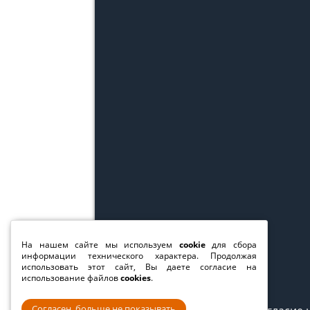
На нашем сайте мы используем
cookie
для сбора
информации технического характера. Продолжая
использовать этот сайт, Вы даете согласие на
использование файлов
cookies
.
Согласен, больше не показывать