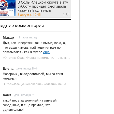
В Соль-Илецком округе в эту
субботу пройдет фестиваль
казачьей культуры
3 августа, 12:45
1
ледние комментарии
Макар
19 часов назад
Дык, как наберётся, так и выкидываю, а,
что ваши камеры наблюдения вам не
показывают - как я мусор
ещё
Жителям Соль-Илецка напомнили, что ветки от деревьев нельзя оставлять на площадках ТКО | Новости Соль-Илецка
Елена
день назад 20:04
Назарчик , выздоравливай, мы за тебя
молимся
В Соль-Илецке несовершеннолетний пешеход попал под колеса автомобиля | Новости Соль-Илецка
ваня
день назад 06:16
такой весь загаженный и гавнявый
городишко, и еще премию, это
удивительно!