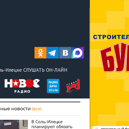
оль-Илецке СЛУШАТЬ ОН-ЛАЙН
вные новости
(все)
В Соль-Илецке
планируют обязать