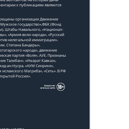
ментарии к публикациям являются
апрещены организации Движение
, «Мужское государство»,ФБК (Фонд
м), Штабы Навального, «Национал-
вы», «Армия воли народа», «Русский
тив нелегальной иммиграции»,
им. Степана Бандеры»,
татарского народа», движение
еская партия «Воля», АУЕ. Признаны
ие Талибан», «Имарат Кавказ»,
хад-ан-Нусра, «АУМ Синрике»,
х исламского Магриба», «Сеть». В РФ
ткрытой России».