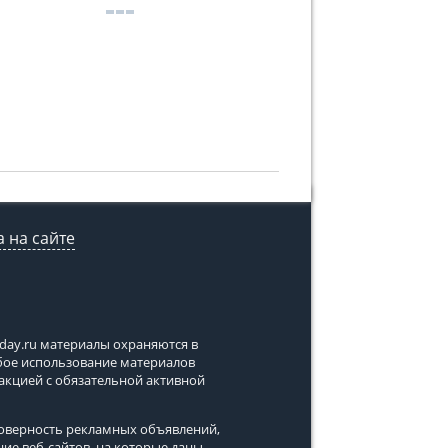
 на сайте
tday.ru
материалы охраняются в
юбое использование материалов
дакцией с обязательной активной
стоверность рекламных объявлений,
ние веб-сайтов, на которые даны