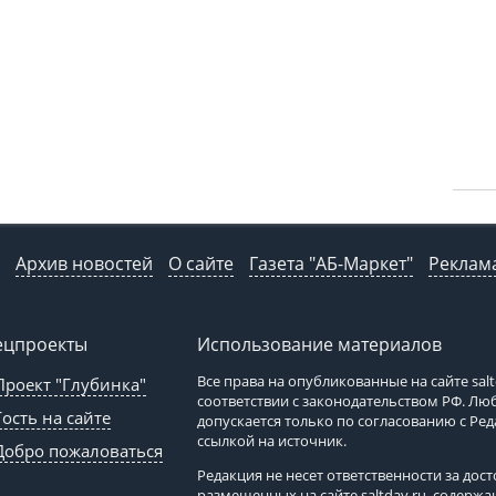
Архив новостей
О сайте
Газета "АБ-Маркет"
Реклама
ецпроекты
Использование материалов
Все права на опубликованные на сайте
sal
Проект "Глубинка"
соответствии с законодательством РФ. Л
Гость на сайте
допускается только по согласованию с Ре
ссылкой на источник.
Добро пожаловаться
Редакция не несет ответственности за до
размещенных на сайте
saltday.ru
, содержа