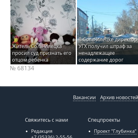
В Соль-Илецке директор
Житель Соль-Илецка
УГХ получил штраф за
просил суд признать его
ненадлежащее
отцом ребенка
содержание дорог
№ 68134
Вакансии
Архив новосте
Свяжитесь с нами
Спецпроекты
Редакция
Проект "Глубинка"
+7 (35336) 2-55-56