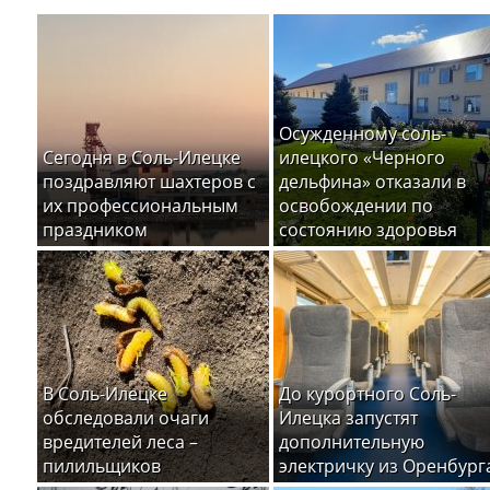
Осужденному соль-
Сегодня в Соль-Илецке
илецкого «Черного
поздравляют шахтеров с
дельфина» отказали в
их профессиональным
освобождении по
праздником
состоянию здоровья
В Соль-Илецке
До курортного Соль-
обследовали очаги
Илецка запустят
вредителей леса –
дополнительную
пилильщиков
электричку из Оренбург