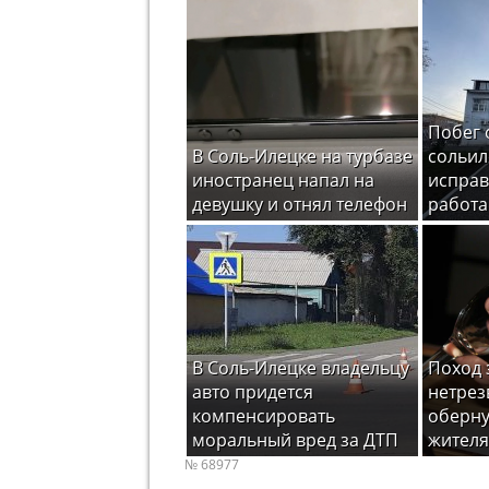
Побег 
В Соль-Илецке на турбазе
сольил
иностранец напал на
испра
девушку и отнял телефон
работ
В Соль-Илецке владельцу
Поход 
авто придется
нетрез
компенсировать
оберну
моральный вред за ДТП
жителя
№ 68977