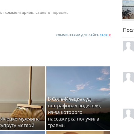
ил комментариев, станьте первым.
Пос
КОММЕНТАРИИ ДЛЯ САЙТА
CACKL
E
В Соль-Илецке суд
оштрафовал водителя,
из-за которого
-Илецке мужчина
пассажирка получила
супругу метлой
травмы