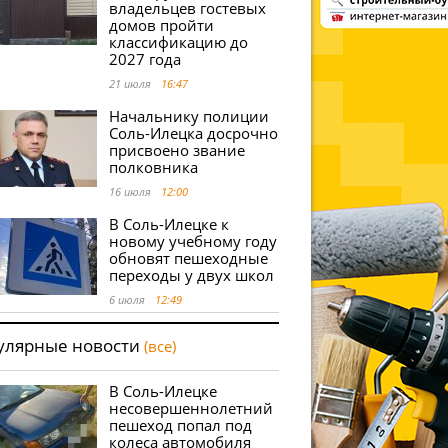
владельцев гостевых
домов пройти
классификацию до
2027 года
21 июля
16:47
Начальнику полиции
Соль-Илецка досрочно
присвоено звание
полковника
16 июля
12:00
В Соль-Илецке к
новому учебному году
обновят пешеходные
переходы у двух школ
6 июля
12:49
улярные новости
(все)
В Соль-Илецке
несовершеннолетний
пешеход попал под
колеса автомобиля