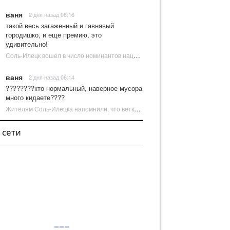
ваня
2 дня назад 06:16
такой весь загаженный и гавнявый
городишко, и еще премию, это
удивительно!
Соль-Илецк вошел в число номинантов национальной туристической премии Russian Traveler Awards | Новости Соль-Илецка
ваня
2 дня назад 06:14
????????кто нормальный, наверное мусора
много кидаете????
Жителям Соль-Илецка напомнили, что ветки от деревьев нельзя оставлять на площадках ТКО | Новости Соль-Илецка
 сети