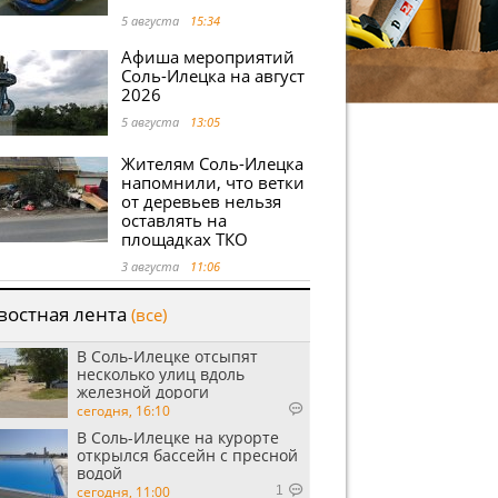
5 августа
15:34
Афиша мероприятий
Соль-Илецка на август
2026
5 августа
13:05
Жителям Соль-Илецка
напомнили, что ветки
от деревьев нельзя
оставлять на
площадках ТКО
3 августа
11:06
востная лента
(все)
В Соль-Илецке отсыпят
несколько улиц вдоль
железной дороги
сегодня, 16:10
В Соль-Илецке на курорте
открылся бассейн с пресной
водой
сегодня, 11:00
1