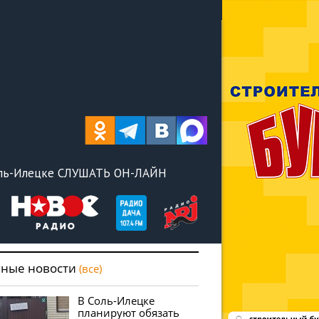
оль-Илецке СЛУШАТЬ ОН-ЛАЙН
вные новости
(все)
В Соль-Илецке
планируют обязать