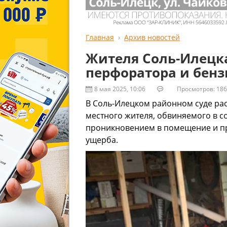
Главная
Архив новостей
Жителя Соль-Илецка
перфоратора и бенз
8 мая 2025, 10:06
Просмотров: 186
В Соль-Илецком районном суде ра
местного жителя, обвиняемого в 
проникновением в помещение и п
ущерба.