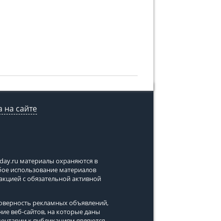
 на сайте
tday.ru
материалы охраняются в
юбое использование материалов
дакцией с обязательной активной
стоверность рекламных объявлений,
ние веб-сайтов, на которые даны
ментарии к публикациям являются