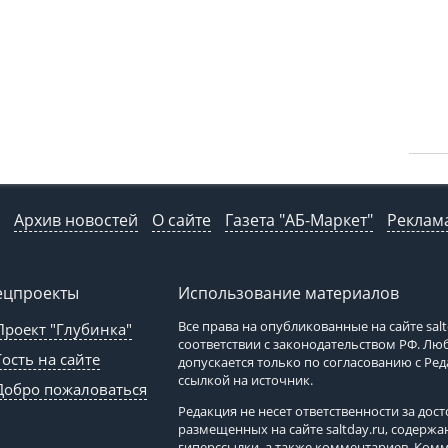
Архив новостей
О сайте
Газета "АБ-Маркет"
Реклама
ецпроекты
Использование материалов
Все права на опубликованные на сайте
sal
Проект "Глубинка"
соответствии с законодательством РФ. Л
Гость на сайте
допускается только по согласованию с Ре
ссылкой на источник.
Добро пожаловаться
Редакция не несет ответственности за до
размещенных на сайте
saltday.ru
, содержа
гиперссылки, а также комментариев. Ком