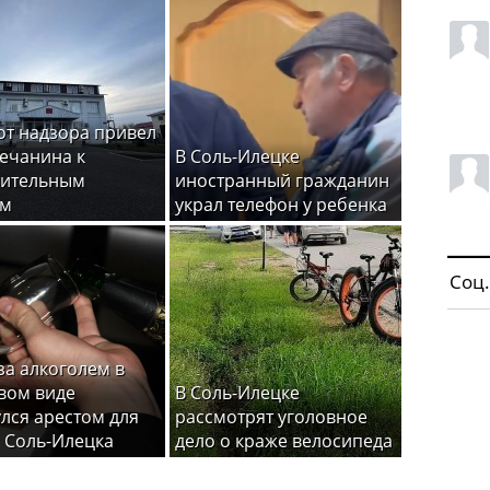
от надзора привел
ечанина к
В Соль-Илецке
вительным
иностранный гражданин
ам
украл телефон у ребенка
Соц.
за алкоголем в
вом виде
В Соль-Илецке
лся арестом для
рассмотрят уголовное
 Соль-Илецка
дело о краже велосипеда