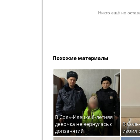
Никто ещё не остав
Похожие материалы
В Соль-Илецке 8-летняя
девочка не вернулась с
В Соль
допзанятий
избил 