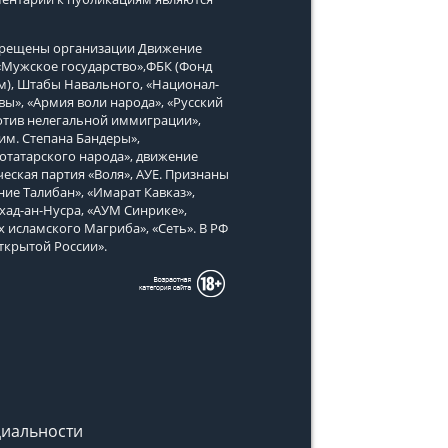
апрещены организации Движение
, «Мужское государство»,ФБК (Фонд
м), Штабы Навального, «Национал-
вы», «Армия воли народа», «Русский
тив нелегальной иммиграции»,
им. Степана Бандеры»,
татарского народа», движение
еская партия «Воля», АУЕ. Признаны
ие Талибан», «Имарат Кавказ»,
хад-ан-Нусра, «АУМ Синрике»,
х исламского Магриба», «Сеть». В РФ
ткрытой России».
иальности