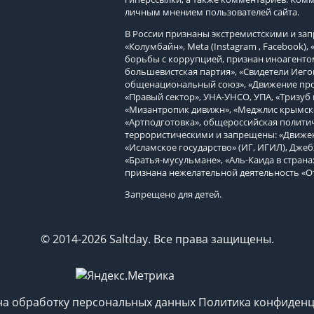
личным мнением пользователей сайта.
В России признаны экстремистскими и з
«Колумбайн», Meta (Instagram , Facebook)
борьбы с коррупцией, признан иноагенто
большевистская партия», «Свидетели Иего
общенациональный союз», «Движение про
«Правый сектор», УНА-УНСО, УПА, «Тризуб 
«Мизантропик дивижн», «Меджлис крымско
«Артподготовка», общероссийская политич
террористическими и запрещены: «Движен
«Исламское государство» (ИГ, ИГИЛ), Джеб
«Братья-мусульмане», «Аль-Каида в страна
признана нежелательной деятельность «О
Запрещено для детей.
© 2014-2026 Saltday. Все права защищены.
на обработку персональных данных
Политика конфиденц