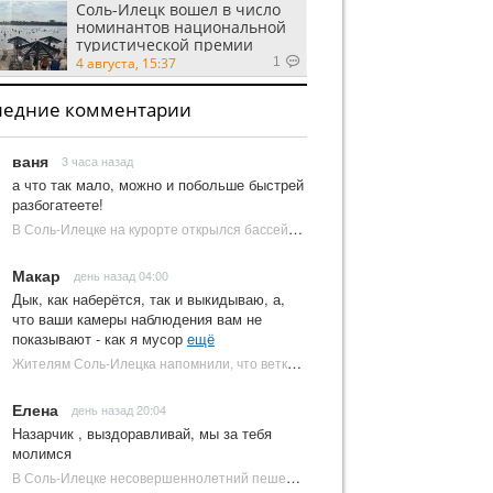
Соль-Илецк вошел в число
номинантов национальной
туристической премии
Russian Traveler Awards
4 августа, 15:37
1
ледние комментарии
ваня
3 часа назад
а что так мало, можно и побольше быстрей
разбогатеете!
В Соль-Илецке на курорте открылся бассейн с пресной водой | Новости Соль-Илецка
Макар
день назад 04:00
Дык, как наберётся, так и выкидываю, а,
что ваши камеры наблюдения вам не
показывают - как я мусор
ещё
Жителям Соль-Илецка напомнили, что ветки от деревьев нельзя оставлять на площадках ТКО | Новости Соль-Илецка
Елена
день назад 20:04
Назарчик , выздоравливай, мы за тебя
молимся
В Соль-Илецке несовершеннолетний пешеход попал под колеса автомобиля | Новости Соль-Илецка