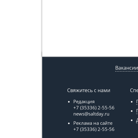
Вакансии
Свяжитесь с нами
Сп
Редакция
+7 (35336) 2-55-56
news@saltday.ru
Реклама на сайте
+7 (35336) 2-55-56