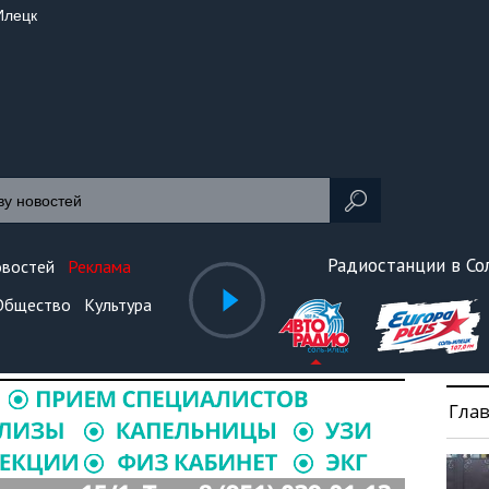
Илецк
Радиостанции в С
овостей
Реклама
Общество
Культура
Гла