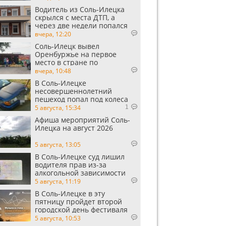
Водитель из Соль-Илецка
скрылся с места ДТП, а
через две недели попался
пьяным
вчера, 12:20
Соль-Илецк вывел
Оренбуржье на первое
место в стране по
выращиванию арбузов
вчера, 10:48
В Соль-Илецке
несовершеннолетний
пешеход попал под колеса
автомобиля
5 августа, 15:34
1
Афиша мероприятий Соль-
Илецка на август 2026
5 августа, 13:05
В Соль-Илецке суд лишил
водителя прав из-за
алкогольной зависимости
5 августа, 11:19
В Соль-Илецке в эту
пятницу пройдет второй
городской день фестиваля
«Музыка в степи»
5 августа, 10:53