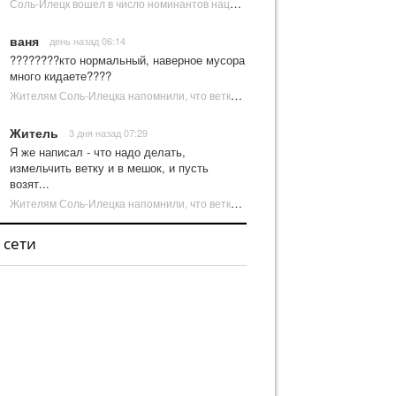
Соль-Илецк вошел в число номинантов национальной туристической премии Russian Traveler Awards | Новости Соль-Илецка
ваня
день назад 06:14
????????кто нормальный, наверное мусора
много кидаете????
Жителям Соль-Илецка напомнили, что ветки от деревьев нельзя оставлять на площадках ТКО | Новости Соль-Илецка
Житель
3 дня назад 07:29
Я же написал - что надо делать,
измельчить ветку и в мешок, и пусть
возят...
Жителям Соль-Илецка напомнили, что ветки от деревьев нельзя оставлять на площадках ТКО | Новости Соль-Илецка
 сети