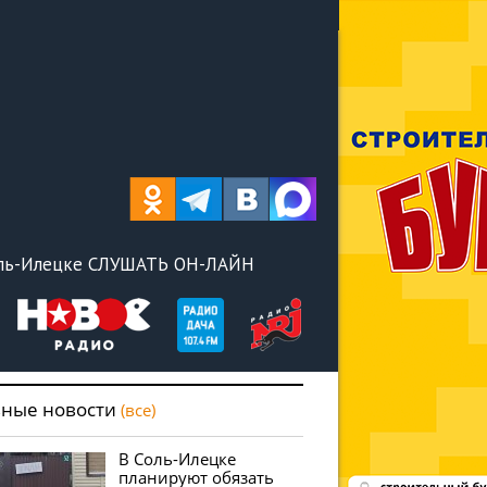
оль-Илецке СЛУШАТЬ ОН-ЛАЙН
вные новости
(все)
В Соль-Илецке
планируют обязать