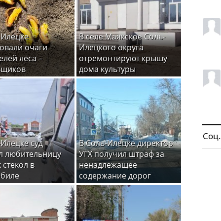
-Илецке
В селе Маякское Соль-
овали очаги
Илецкого округа
елей леса –
отремонтируют крышу
ьщиков
дома культуры
Соц.
-Илецке суд
В Соль-Илецке директор
л любительницу
УГХ получил штраф за
 стекол в
ненадлежащее
обиле
содержание дорог