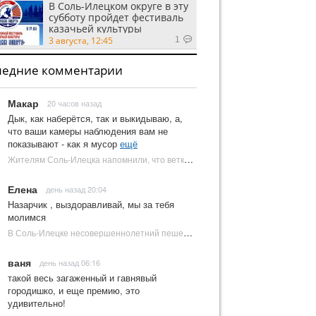
В Соль-Илецком округе в эту
субботу пройдет фестиваль
казачьей культуры
3 августа, 12:45
1
ледние комментарии
Макар
20 часов назад
Дык, как наберётся, так и выкидываю, а,
что ваши камеры наблюдения вам не
показывают - как я мусор
ещё
Жителям Соль-Илецка напомнили, что ветки от деревьев нельзя оставлять на площадках ТКО | Новости Соль-Илецка
Елена
день назад 20:04
Назарчик , выздоравливай, мы за тебя
молимся
В Соль-Илецке несовершеннолетний пешеход попал под колеса автомобиля | Новости Соль-Илецка
ваня
день назад 06:16
такой весь загаженный и гавнявый
городишко, и еще премию, это
удивительно!