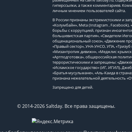
размещенных на сайте
saltday.ru
, содержа
гиперссылки, а также комментариев. Ком
личным мнением пользователей сайта.
В России признаны экстремистскими и з
«Колумбайн», Meta (Instagram , Facebook)
борьбы с коррупцией, признан иноагенто
большевистская партия», «Свидетели Иего
общенациональный союз», «Движение про
«Правый сектор», УНА-УНСО, УПА, «Тризуб 
«Мизантропик дивижн», «Меджлис крымско
«Артподготовка», общероссийская политич
террористическими и запрещены: «Движен
«Исламское государство» (ИГ, ИГИЛ), Джеб
«Братья-мусульмане», «Аль-Каида в страна
признана нежелательной деятельность «О
Запрещено для детей.
© 2014-2026 Saltday. Все права защищены.