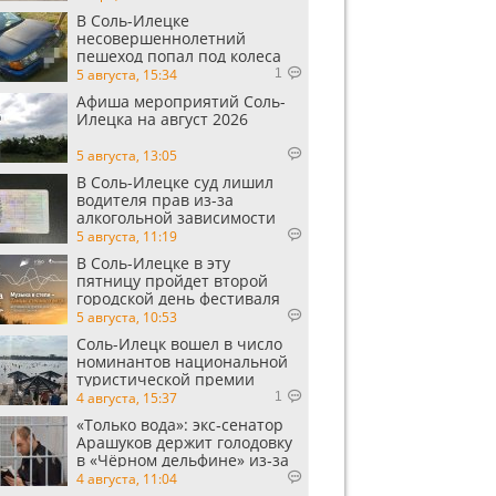
В Соль-Илецке
несовершеннолетний
пешеход попал под колеса
автомобиля
5 августа, 15:34
1
Афиша мероприятий Соль-
Илецка на август 2026
5 августа, 13:05
В Соль-Илецке суд лишил
водителя прав из-за
алкогольной зависимости
5 августа, 11:19
В Соль-Илецке в эту
пятницу пройдет второй
городской день фестиваля
«Музыка в степи»
5 августа, 10:53
Соль-Илецк вошел в число
номинантов национальной
туристической премии
Russian Traveler Awards
4 августа, 15:37
1
«Только вода»: экс‑сенатор
Арашуков держит голодовку
в «Чёрном дельфине» из‑за
духоты на рабочем месте
4 августа, 11:04