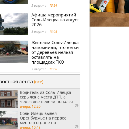
5 августа
15:34
Афиша мероприятий
Соль-Илецка на август
2026
5 августа
13:05
Жителям Соль-Илецка
напомнили, что ветки
от деревьев нельзя
оставлять на
площадках ТКО
3 августа
11:06
востная лента
(все)
Водитель из Соль-Илецка
скрылся с места ДТП, а
через две недели попался
пьяным
вчера, 12:20
Соль-Илецк вывел
Оренбуржье на первое
место в стране по
выращиванию арбузов
вчера, 10:48