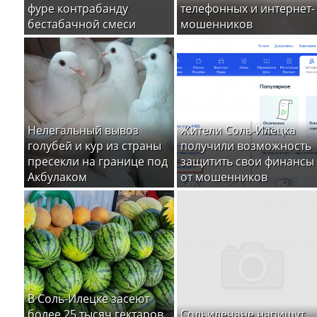
фуре контрабанду
телефонных и интернет-
бестабачной смеси
мошенников
Нелегальный вывоз
Жители Соль-Илецка
голубей и кур из страны
получили возможность
пресекли на границе под
защитить свои финансы
Акбулаком
от мошенников
В Соль-Илецке засеют
более 25 тысяч гектаров
Сольилечане напишут