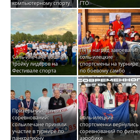
компьютерному спорту
ГТО
Пять наград завоевали
Соль-илечане вошли в
соль-илецкие
тройку лидеров на
спортсмены на турнире
Фестивале спорта
по боевому самбо
Призеры областных
соревнований:
Соль-илецкие
сольилечане приняли
спортсменки вернулись 
участие в турнире по
соревнований по фитне
панкратиону
аэробике