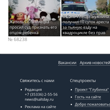
В Соль-Илецке мужчина
Житель Соль-Илецка
получил 10 суток ареста
просил суд признать его
за пьяную езду на
отцом ребенка
квадроцикле без прав
№ 68238
Вакансии
Архив новосте
Свяжитесь с нами
Спецпроекты
Редакция
Проект "Глубинка"
+7 (35336) 2-55-56
Гость на сайте
news@saltday.ru
Добро пожаловать
Реклама на сайте