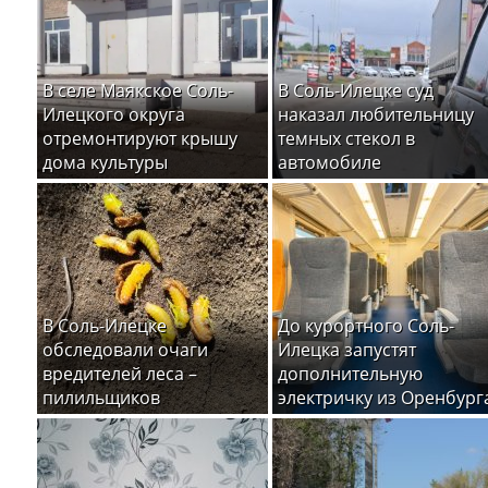
В селе Маякское Соль-
В Соль-Илецке суд
Илецкого округа
наказал любительницу
отремонтируют крышу
темных стекол в
дома культуры
автомобиле
В Соль-Илецке
До курортного Соль-
обследовали очаги
Илецка запустят
вредителей леса –
дополнительную
пилильщиков
электричку из Оренбург