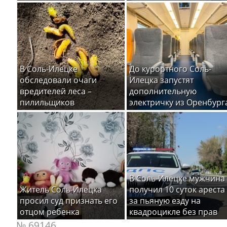
В Соль-Илецке
До курортного Соль-
обследовали очаги
Илецка запустят
вредителей леса –
дополнительную
пилильщиков
электричку из Оренбург
В Соль-Илецке мужчина
Житель Соль-Илецка
получил 10 суток ареста
просил суд признать его
за пьяную езду на
отцом ребенка
квадроцикле без прав
№ 69146