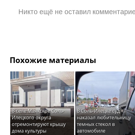
Никто ещё не оставил комментарие
Похожие материалы
В селе Маякское Соль-
В Соль-Илецке суд
Илецкого округа
наказал любительницу
отремонтируют крышу
темных стекол в
дома культуры
автомобиле